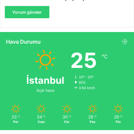
Hava Durumu
25
℃
İstanbul
33º - 25º
95%
3.64 km/h
Açık hava
33
34
30
29
29
℃
℃
℃
℃
℃
Per
Cum
Cts
Paz
Pts