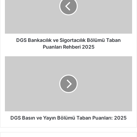
B
a
n
k
a
c
ı
DGS Bankacılık ve Sigortacılık Bölümü Taban
l
Puanları Rehberi 2025
ı
k
D
v
G
e
S
S
B
i
a
g
s
o
ı
r
n
t
v
a
e
DGS Basın ve Yayın Bölümü Taban Puanları: 2025
c
Y
ı
a
l
y