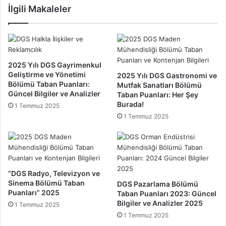
İlgili Makaleler
ı
ı
k
n
B
B
ö
ö
l
l
ü
ü
2025 Yılı DGS Gayrimenkul
m
m
Geliştirme ve Yönetimi
2025 Yılı DGS Gastronomi ve
ü
ü
Bölümü Taban Puanları:
Mutfak Sanatları Bölümü
T
Güncel Bilgiler ve Analizler
T
Taban Puanları: Her Şey
a
Burada!
a
1 Temmuz 2025
b
b
1 Temmuz 2025
a
a
n
n
P
P
u
u
a
a
“DGS Radyo, Televizyon ve
n
n
Sinema Bölümü Taban
DGS Pazarlama Bölümü
l
l
Puanları” 2025
Taban Puanları 2023: Güncel
a
a
Bilgiler ve Analizler 2025
1 Temmuz 2025
r
r
1 Temmuz 2025
ı
ı