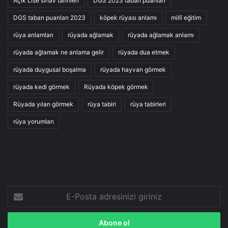
Açık Lise sınav tarihleri
DGS 2023 taban puanları
DGS taban puanları 2023
köpek rüyası anlamı
millî eğitim
rüya anlamları
rüyada ağlamak
rüyada ağlamak anlamı
rüyada ağlamak ne anlama gelir
rüyada dua etmek
rüyada duygusal boşalma
rüyada hayvan görmek
rüyada kedi görmek
Rüyada köpek görmek
Rüyada yılan görmek
rüya tabiri
rüya tabirleri
rüya yorumları
E-
Posta
adresinizi
giriniz