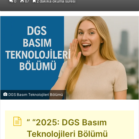
0
67
2 dakika okuma süresi
posta
göndermek
DGS Basım Teknolojileri Bölümü
” “2025: DGS Basım
Teknolojileri Bölümü