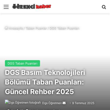
Menü
A
Anasayfa
/
Taban Puanlar
/
DGS Taban Puanları
DGS Taban Puanları
DGS Basım Teknolojileri
Bölümü Taban Puanları:
Güncel Rehber 2025
Dgs Öğretmen
Bir
9 Temmuz 2025
e-