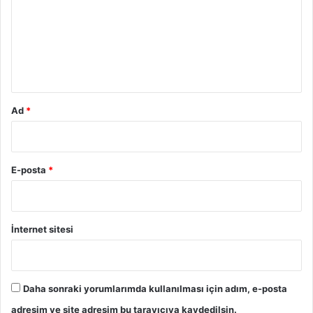
r
u
m
*
Ad
*
E-posta
*
İnternet sitesi
Daha sonraki yorumlarımda kullanılması için adım, e-posta
adresim ve site adresim bu tarayıcıya kaydedilsin.