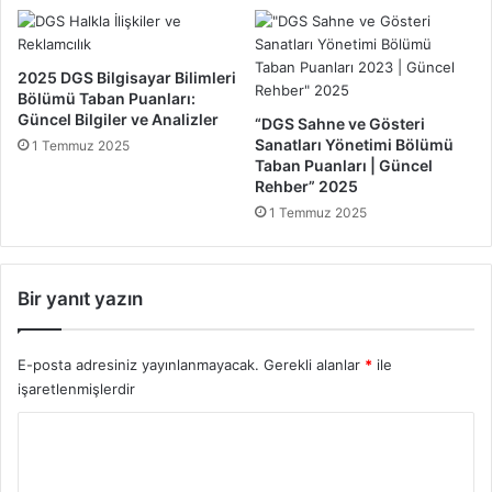
R
:
e
2
h
0
2025 DGS Bilgisayar Bilimleri
b
2
Bölümü Taban Puanları:
e
5
Güncel Bilgiler ve Analizler
“DGS Sahne ve Gösteri
r
Sanatları Yönetimi Bölümü
1 Temmuz 2025
i
Taban Puanları | Güncel
2
Rehber” 2025
0
1 Temmuz 2025
2
5
Bir yanıt yazın
E-posta adresiniz yayınlanmayacak.
Gerekli alanlar
*
ile
işaretlenmişlerdir
Y
o