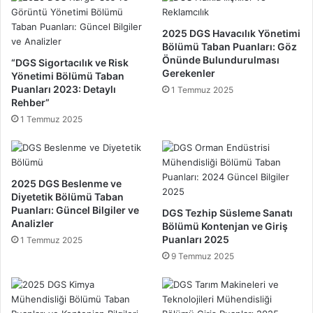
m
s
e
a
2025 DGS Havacılık Yönetimi
M
r
Bölümü Taban Puanları: Göz
ü
ı
Önünde Bulundurulması
“DGS Sigortacılık ve Risk
h
Gerekenler
m
Yönetimi Bölümü Taban
e
ı
Puanları 2023: Detaylı
1 Temmuz 2025
n
Rehber”
B
d
ö
1 Temmuz 2025
i
l
s
ü
l
m
i
ü
2025 DGS Beslenme ve
ğ
T
Diyetetik Bölümü Taban
i
a
Puanları: Güncel Bilgiler ve
DGS Tezhip Süsleme Sanatı
B
b
Analizler
Bölümü Kontenjan ve Giriş
ö
a
Puanları 2025
1 Temmuz 2025
l
n
9 Temmuz 2025
ü
P
m
u
ü
a
T
n