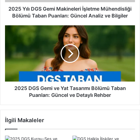
D
G
2025 Yılı DGS Gemi Makineleri İşletme Mühendisliği
S
Bölümü Taban Puanları: Güncel Analiz ve Bilgiler
G
e
2
m
0
i
2
M
5
a
D
k
G
i
S
n
G
e
e
l
m
2025 DGS Gemi ve Yat Tasarımı Bölümü Taban
e
i
Puanları: Güncel ve Detaylı Rehber
r
v
i
e
İ
Y
İlgili Makaleler
ş
a
l
t
e
T
t
a