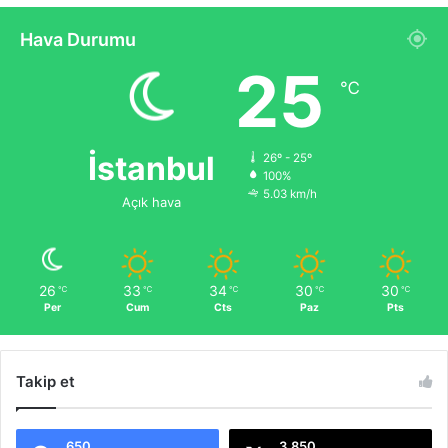
Hava Durumu
25
℃
İstanbul
26º - 25º
100%
5.03 km/h
Açık hava
26
33
34
30
30
℃
℃
℃
℃
℃
Per
Cum
Cts
Paz
Pts
Takip et
650
3.850