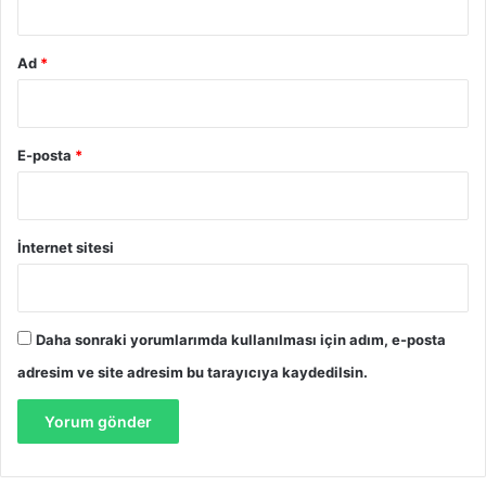
a
e
l
h
i
b
Ad
*
z
e
v
r
e
B
E-posta
*
i
l
g
i
İnternet sitesi
l
e
r
Daha sonraki yorumlarımda kullanılması için adım, e-posta
adresim ve site adresim bu tarayıcıya kaydedilsin.