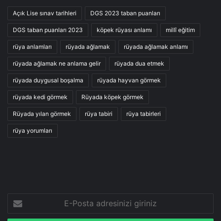
Açık Lise sınav tarihleri
DGS 2023 taban puanları
DGS taban puanları 2023
köpek rüyası anlamı
millî eğitim
rüya anlamları
rüyada ağlamak
rüyada ağlamak anlamı
rüyada ağlamak ne anlama gelir
rüyada dua etmek
rüyada duygusal boşalma
rüyada hayvan görmek
rüyada kedi görmek
Rüyada köpek görmek
Rüyada yılan görmek
rüya tabiri
rüya tabirleri
rüya yorumları
E-
Posta
adresinizi