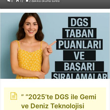
0
72
2 dakika okuma süresi
posta
göndermek
” “2025’te DGS ile Gemi
ve Deniz Teknolojisi