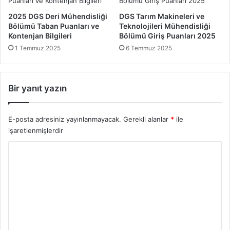
a
l
2025 DGS Deri Mühendisliği
DGS Tarım Makineleri ve
b
a
Bölümü Taban Puanları ve
Teknolojileri Mühendisliği
a
r
Kontenjan Bilgileri
Bölümü Giriş Puanları 2025
n
ı
1 Temmuz 2025
6 Temmuz 2025
P
:
u
G
a
ü
n
n
Bir yanıt yazın
l
c
a
e
r
l
E-posta adresiniz yayınlanmayacak.
Gerekli alanlar
*
ile
ı
v
işaretlenmişlerdir
:
e
G
D
Y
ü
e
o
n
t
c
a
r
e
y
u
l
l
m
A
ı
n
R
*