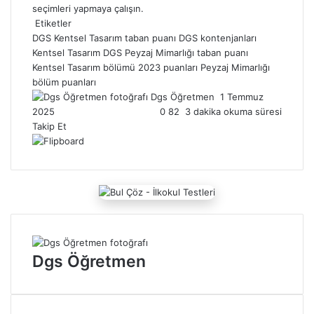
seçimleri yapmaya çalışın.
Etiketler
DGS Kentsel Tasarım taban puanı
DGS kontenjanları
Kentsel Tasarım
DGS Peyzaj Mimarlığı taban puanı
Kentsel Tasarım bölümü 2023 puanları
Peyzaj Mimarlığı
bölüm puanları
Dgs Öğretmen
B
1 Temmuz
2025
0
82
3 dakika okuma süresi
i
Takip Et
r
e
-
p
o
s
t
a
g
Dgs Öğretmen
ö
n
d
e