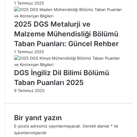
1 Temmuz 2025
b
l
a
e
n
r
2025 DGS Metalurji ve
P
v
u
e
Malzeme Mühendisliği Bölümü
a
A
Taban Puanları: Güncel Rehber
n
n
l
a
1 Temmuz 2025
a
l
r
i
ı
z
DGS İngiliz Dil Bilimi Bölümü
:
l
Taban Puanları 2025
G
e
ü
r
9 Temmuz 2025
n
c
e
l
Bir yanıt yazın
B
E-posta adresiniz yayınlanmayacak.
Gerekli alanlar
*
ile
i
işaretlenmişlerdir
l