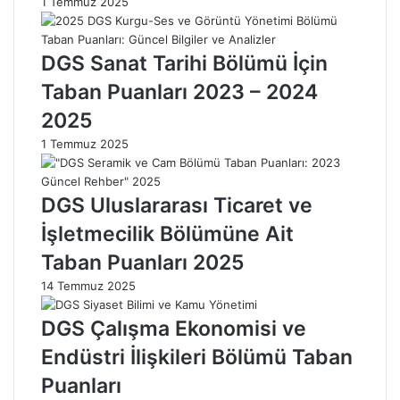
1 Temmuz 2025
e
a
t
n
i
P
DGS Sanat Tarihi Bölümü İçin
ş
u
t
a
Taban Puanları 2023 – 2024
i
n
2025
r
l
i
a
1 Temmuz 2025
c
r
i
ı
l
:
DGS Uluslararası Ticaret ve
i
G
İşletmecilik Bölümüne Ait
ğ
ü
i
n
Taban Puanları 2025
B
c
14 Temmuz 2025
ö
e
l
l
DGS Çalışma Ekonomisi ve
ü
B
m
i
Endüstri İlişkileri Bölümü Taban
ü
l
Puanları
T
g
a
i