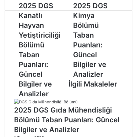
r
2
2025 DGS
2
2025 DGS
m
0
0
Kanatlı
Kimya
e
2
2
k
5
5
Hayvan
Bölümü
D
D
Yetiştiriciliği
Taban
G
G
S
S
Bölümü
Puanları:
K
K
Taban
Güncel
a
i
n
m
Puanları:
Bilgiler ve
a
y
Güncel
Analizler
t
a
l
B
Bilgiler ve
İlgili Makaleler
ı
ö
Analizler
H
l
a
ü
y
m
2025 DGS Gıda Mühendisliği
v
ü
Bölümü Taban Puanları: Güncel
a
T
n
a
Bilgiler ve Analizler
Y
b