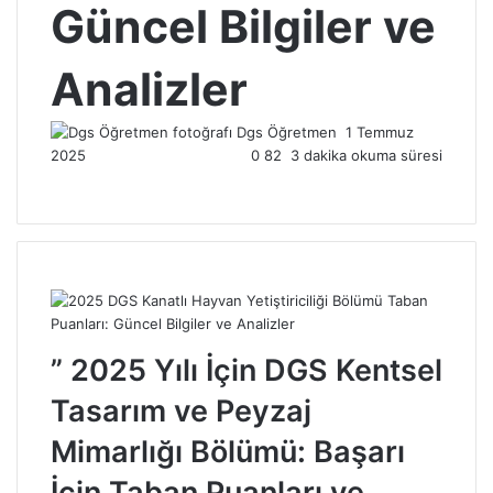
Güncel Bilgiler ve
Analizler
Dgs Öğretmen
Bir
1 Temmuz
2025
0
82
3 dakika okuma süresi
e-
posta
göndermek
” 2025 Yılı İçin DGS Kentsel
Tasarım ve Peyzaj
Mimarlığı Bölümü: Başarı
İçin Taban Puanları ve