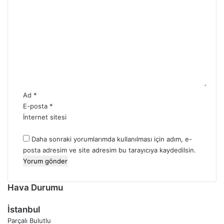
Y
g
o
i
r
l
u
e
m
r
*
v
e
A
n
Ad
*
a
E-posta
*
l
İnternet sitesi
i
z
Daha sonraki yorumlarımda kullanılması için adım, e-
l
posta adresim ve site adresim bu tarayıcıya kaydedilsin.
e
r
Hava Durumu
İstanbul
Parçalı Bulutlu