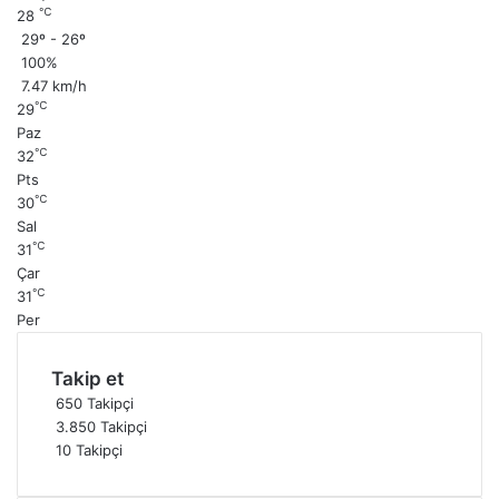
℃
28
29º - 26º
100%
7.47 km/h
℃
29
Paz
℃
32
Pts
℃
30
Sal
℃
31
Çar
℃
31
Per
Takip et
650
Takipçi
3.850
Takipçi
10
Takipçi