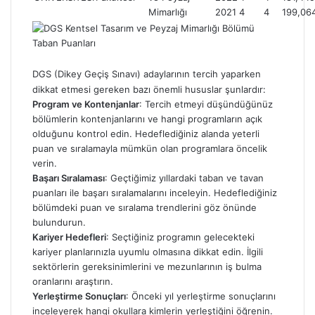
Mimarlığı
2021
4
4
199,06
DGS (Dikey Geçiş Sınavı) adaylarının tercih yaparken
dikkat etmesi gereken bazı önemli hususlar şunlardır:
Program ve Kontenjanlar
: Tercih etmeyi düşündüğünüz
bölümlerin kontenjanlarını ve hangi programların açık
olduğunu kontrol edin. Hedeflediğiniz alanda yeterli
puan ve sıralamayla mümkün olan programlara öncelik
verin.
Başarı Sıralaması
: Geçtiğimiz yıllardaki taban ve tavan
puanları ile başarı sıralamalarını inceleyin. Hedeflediğiniz
bölümdeki puan ve sıralama trendlerini göz önünde
bulundurun.
Kariyer Hedefleri
: Seçtiğiniz programın gelecekteki
kariyer planlarınızla uyumlu olmasına dikkat edin. İlgili
sektörlerin gereksinimlerini ve mezunlarının iş bulma
oranlarını araştırın.
Yerleştirme Sonuçları
: Önceki yıl yerleştirme sonuçlarını
inceleyerek hangi okullara kimlerin yerleştiğini öğrenin.