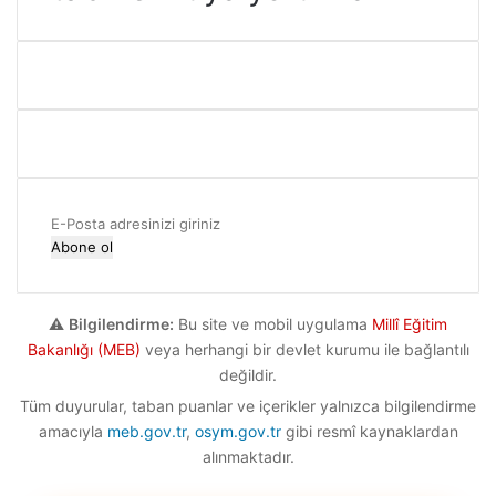
E-
Posta
adresinizi
giriniz
⚠️
Bilgilendirme:
Bu site ve mobil uygulama
Millî Eğitim
Bakanlığı (MEB)
veya herhangi bir devlet kurumu ile bağlantılı
değildir.
Tüm duyurular, taban puanlar ve içerikler yalnızca bilgilendirme
amacıyla
meb.gov.tr
,
osym.gov.tr
gibi resmî kaynaklardan
alınmaktadır.