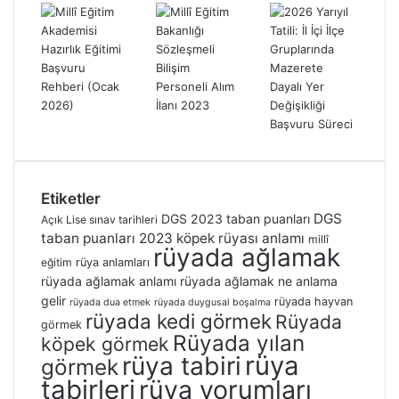
Etiketler
DGS
DGS 2023 taban puanları
Açık Lise sınav tarihleri
taban puanları 2023
köpek rüyası anlamı
millî
rüyada ağlamak
eğitim
rüya anlamları
rüyada ağlamak anlamı
rüyada ağlamak ne anlama
gelir
rüyada hayvan
rüyada dua etmek
rüyada duygusal boşalma
rüyada kedi görmek
Rüyada
görmek
Rüyada yılan
köpek görmek
rüya
rüya tabiri
görmek
tabirleri
rüya yorumları