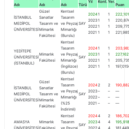
Yıl
Kont.
Yer.
Adı
Adı
Adı
Türü
Puan
Güzel
Kentsel
2024
1
1
222,10
İSTANBUL
Sanatlar
Tasarım
2023
1
1
220,87
MEDİPOL
Tasarım ve
ve Peyzaj
SAY
2022
1
1
209,77
ÜNİVERSİTESİ
Mimarlık
Mimarlığı
2021
1
1
221,98
Fakültesi
(Burslu)
Kentsel
Tasarım
2024
1
1
203,98
YEDİTEPE
Mimarlık
ve Peyzaj
2023
1
1
227,162
ÜNİVERSİTESİ
SAY
Fakültesi
Mimarlığı
2022
1
1
205,73
(İSTANBUL)
(İngilizce)
2021
1
1
197,01
(Burslu)
Kentsel
Güzel
Tasarım
2024
2
2
190,88
İSTANBUL
Sanatlar
ve Peyzaj
2023
–
–
—
MEDİPOL
Tasarım ve
SAY
Mimarlığı
2022
–
–
—
ÜNİVERSİTESİ
Mimarlık
(%25
2021
–
–
—
Fakültesi
İndirimli)
Kentsel
2024
4
2
186,70
AMASYA
Mimarlık
Tasarım
2023
4
4
195,91
SAY
ÜNİVERSİTESİ
Fakültesi
ve Peyzaj
2022
4
4
181,44