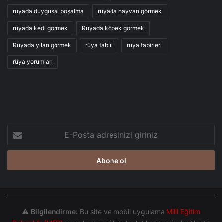
rüyada duygusal boşalma
rüyada hayvan görmek
rüyada kedi görmek
Rüyada köpek görmek
Rüyada yılan görmek
rüya tabiri
rüya tabirleri
rüya yorumları
E-
Posta
adresinizi
giriniz
⚠️
Bilgilendirme:
Bu site ve mobil uygulama
Millî Eğitim