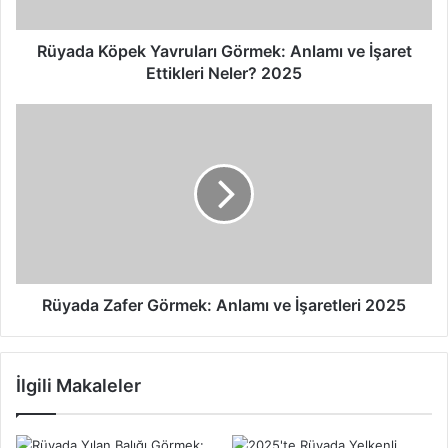
ö
p
e
Rüyada Köpek Yavruları Görmek: Anlamı ve İşaret
k
Ettikleri Neler? 2025
Y
a
R
v
ü
r
y
u
a
l
d
a
a
r
Z
ı
a
G
f
ö
e
Rüyada Zafer Görmek: Anlamı ve İşaretleri 2025
r
r
m
G
e
ö
İlgili Makaleler
k
r
:
m
A
e
n