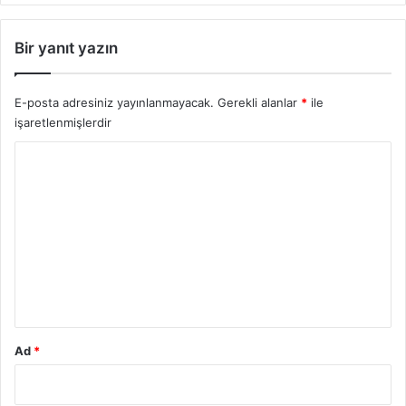
N
2
e
5
Bir yanıt yazın
l
e
r
E-posta adresiniz yayınlanmayacak.
Gerekli alanlar
*
ile
?
işaretlenmişlerdir
2
0
Y
2
o
5
r
u
m
*
Ad
*