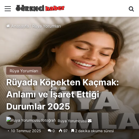
Menü
A
Anasayfa
/
Rüya Yorumları
Rüya Yorumları
Rüyada Köpekten Kaçmak:
Anlamı ve İşaret Ettiği
Durumlar 2025
Ruya Yorumcusu
Bir
e-
10 Temmuz 2025
0
97
2 dakika okuma süresi
posta