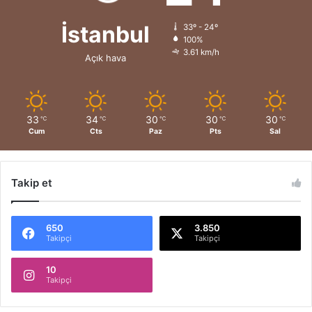
İstanbul
33º - 24º
100%
3.61 km/h
Açık hava
33
34
30
30
30
℃
℃
℃
℃
℃
Cum
Cts
Paz
Pts
Sal
Takip et
650
3.850
Takipçi
Takipçi
10
Takipçi