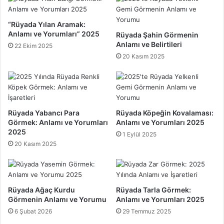
k
l
:
a
A
“Rüyada Yılan Aramak:
m
n
Anlamı ve Yorumları” 2025
Rüyada Şahin Görmenin
ı
l
Anlamı ve Belirtileri
22 Ekim 2025
v
a
20 Kasım 2025
e
m
İ
ı
ş
v
a
e
r
İ
Rüyada Yabancı Para
Rüyada Köpeğin Kovalaması:
e
ş
Görmek: Anlamı ve Yorumları
Anlamı ve Yorumları 2025
t
a
2025
1 Eylül 2025
E
r
20 Kasım 2025
t
e
t
t
i
l
k
e
l
Rüyada Ağaç Kurdu
Rüyada Tarla Görmek:
r
Görmenin Anlamı ve Yorumu
Anlamı ve Yorumları 2025
e
i
r
2
6 Şubat 2026
29 Temmuz 2025
i
0