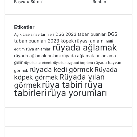
Etiketler
DGS
DGS 2023 taban puanları
Açık Lise sınav tarihleri
taban puanları 2023
köpek rüyası anlamı
millî
rüyada ağlamak
eğitim
rüya anlamları
rüyada ağlamak anlamı
rüyada ağlamak ne anlama
gelir
rüyada hayvan
rüyada dua etmek
rüyada duygusal boşalma
rüyada kedi görmek
Rüyada
görmek
Rüyada yılan
köpek görmek
rüya
rüya tabiri
görmek
tabirleri
rüya yorumları