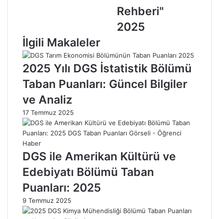
ö
a
Rehberi"
r
r
2025
m
ı
e
m
İlgili Makaleler
k
İ
:
ş
2025 Yılı DGS İstatistik Bölümü
A
l
n
e
Taban Puanları: Güncel Bilgiler
l
t
ve Analiz
a
m
m
e
17 Temmuz 2025
ı
c
v
i
e
l
İ
i
DGS ile Amerikan Kültürü ve
ş
ğ
Edebiyatı Bölümü Taban
a
i
r
B
Puanları: 2025
e
ö
9 Temmuz 2025
t
l
E
ü