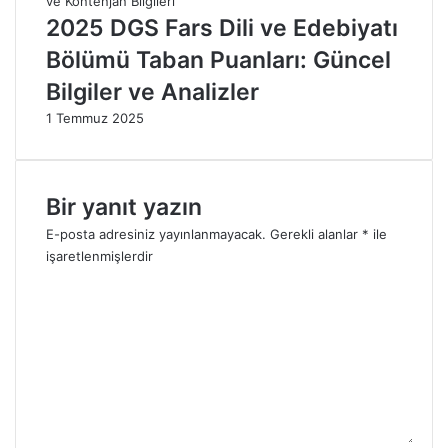
h
2025 DGS Fars Dili ve Edebiyatı
b
Bölümü Taban Puanları: Güncel
e
r
Bilgiler ve Analizler
i
1 Temmuz 2025
"
2
0
2
Bir yanıt yazın
5
E-posta adresiniz yayınlanmayacak.
Gerekli alanlar
*
ile
işaretlenmişlerdir
Y
o
r
u
m
*