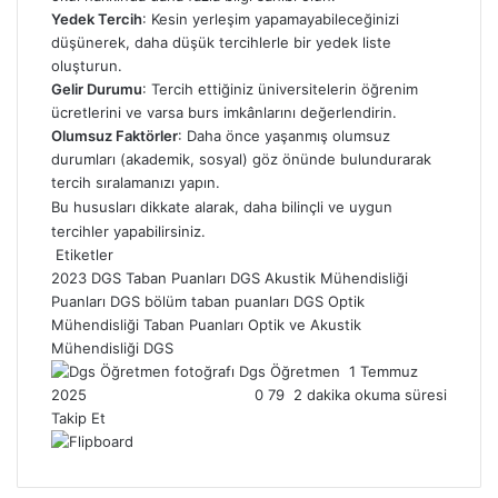
Yedek Tercih
: Kesin yerleşim yapamayabileceğinizi
düşünerek, daha düşük tercihlerle bir yedek liste
oluşturun.
Gelir Durumu
: Tercih ettiğiniz üniversitelerin öğrenim
ücretlerini ve varsa burs imkânlarını değerlendirin.
Olumsuz Faktörler
: Daha önce yaşanmış olumsuz
durumları (akademik, sosyal) göz önünde bulundurarak
tercih sıralamanızı yapın.
Bu hususları dikkate alarak, daha bilinçli ve uygun
tercihler yapabilirsiniz.
Etiketler
2023 DGS Taban Puanları
DGS Akustik Mühendisliği
Puanları
DGS bölüm taban puanları
DGS Optik
Mühendisliği Taban Puanları
Optik ve Akustik
Mühendisliği DGS
Dgs Öğretmen
B
1 Temmuz
2025
0
79
2 dakika okuma süresi
i
Takip Et
r
e
-
p