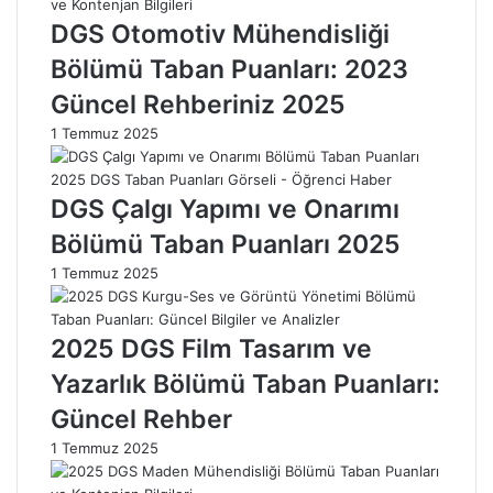
t
m
DGS Otomotiv Mühendisliği
t
ü
i
T
Bölümü Taban Puanları: 2023
ğ
a
Güncel Rehberiniz 2025
i
b
Ş
a
1 Temmuz 2025
e
n
y
P
l
u
DGS Çalgı Yapımı ve Onarımı
e
a
Bölümü Taban Puanları 2025
r
n
2
l
1 Temmuz 2025
0
a
2
r
5
ı
2025 DGS Film Tasarım ve
:
2
Yazarlık Bölümü Taban Puanları:
0
Güncel Rehber
2
3
1 Temmuz 2025
R
e