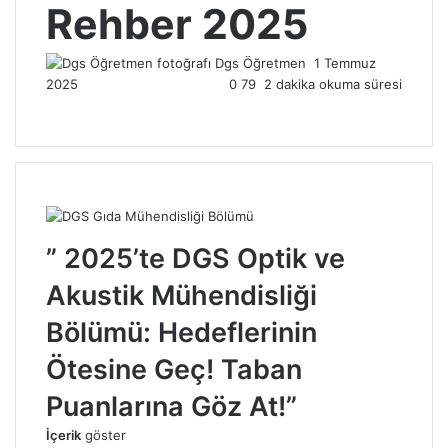
Rehber 2025
Dgs Öğretmen
Bir
1 Temmuz
2025
0
79
2 dakika okuma süresi
e-
posta
göndermek
” 2025’te DGS Optik ve
Akustik Mühendisliği
Bölümü: Hedeflerinin
Ötesine Geç! Taban
Puanlarına Göz At!”
İçerik
göster