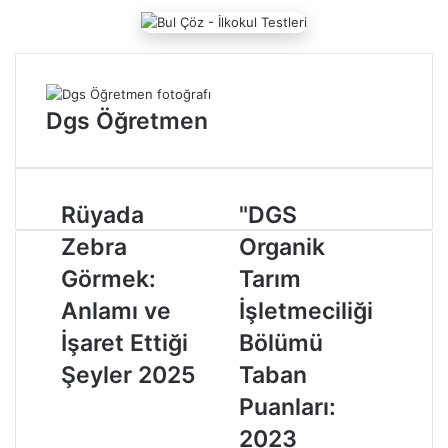
o
s
t
a
g
Dgs Öğretmen
ö
n
d
e
r
R
Rüyada
"
"DGS
m
ü
D
Zebra
Organik
e
y
G
k
a
S
Görmek:
Tarım
d
O
Anlamı ve
İşletmeciliği
a
r
Z
g
İşaret Ettiği
Bölümü
e
a
Şeyler 2025
Taban
b
n
r
i
Puanları:
a
k
2023
G
T