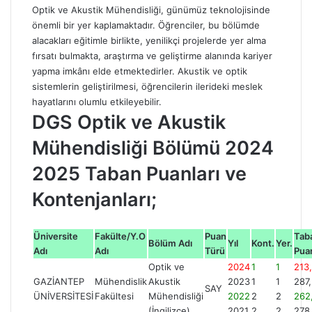
Optik ve Akustik Mühendisliği, günümüz teknolojisinde
önemli bir yer kaplamaktadır. Öğrenciler, bu bölümde
alacakları eğitimle birlikte, yenilikçi projelerde yer alma
fırsatı bulmakta, araştırma ve geliştirme alanında kariyer
yapma imkânı elde etmektedirler. Akustik ve optik
sistemlerin geliştirilmesi, öğrencilerin ilerideki meslek
hayatlarını olumlu etkileyebilir.
DGS Optik ve Akustik
Mühendisliği Bölümü 2024
2025 Taban Puanları ve
Kontenjanları;
Üniversite
Fakülte/Y.O
Puan
Tab
Bölüm Adı
Yıl
Kont.
Yer.
Adı
Adı
Türü
Pua
Optik ve
2024
1
1
213
GAZİANTEP
Mühendislik
Akustik
2023
1
1
287
SAY
ÜNİVERSİTESİ
Fakültesi
Mühendisliği
2022
2
2
262
(İngilizce)
2021
2
2
278