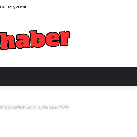
 sınav görevine başvurular
S Tekstil Bölümü Giriş Puanları 2025