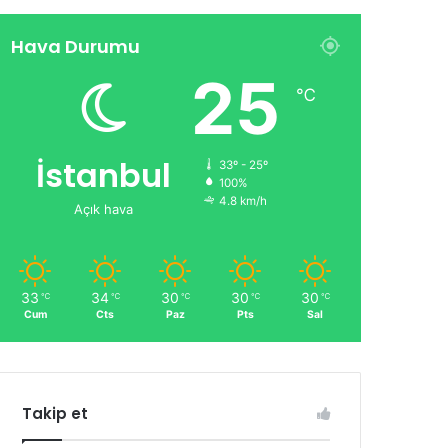
Hava Durumu
25
℃
İstanbul
33º - 25º
100%
4.8 km/h
Açık hava
33
34
30
30
30
℃
℃
℃
℃
℃
Cum
Cts
Paz
Pts
Sal
Takip et