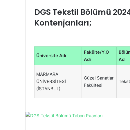
DGS Tekstil Bölümü 202
Kontenjanları;
Fakülte/Y.O
Bölü
Üniversite Adı
Adı
Adı
MARMARA
Güzel Sanatlar
ÜNİVERSİTESİ
Tekst
Fakültesi
(İSTANBUL)