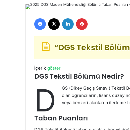
göndermek
Facebook
X
LinkedIn
Pinterest
“DGS Tekstil Bölüm
İçerik
göster
DGS Tekstil Bölümü Nedir?
D
GS (Dikey Geçiş Sınavı) Tekstil 
olan öğrencilerin, lisans düzeyin
veya benzeri alanlarda ilerleme fı
Taban Puanları
DGS Tekstil Bölümü taban puanları, her yıl değ