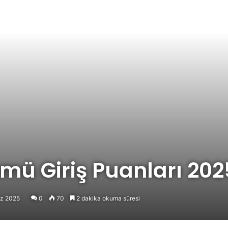
ümü Giriş Puanları 202
z 2025
0
70
2 dakika okuma süresi