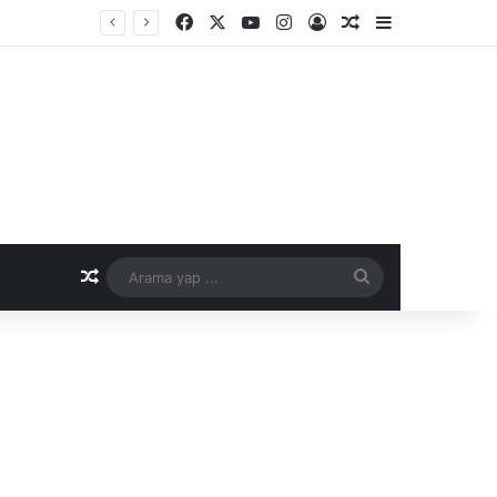
Facebook
X
YouTube
Instagram
Kayıt Ol
Rastgele Makale
Kenar Bölme
Rastgele Makale
Arama
yap
...