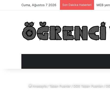
Cuma, Ağustos 7 2026
Son Dakika Haberleri
MEB yeni
Anasayfa
/
Taban Puanlar
/
DGS Taban Puanları
/
DG