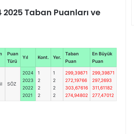
4 2025 Taban Puanları ve
m
Puan
Taban
En Büyük
Yıl
Kont.
Yer.
Türü
Puan
Puan
2024
1
1
299,39871
299,39871
2023
2
2
272,19766
297,2693
il
SÖZ
2022
2
2
303,67616
311,61182
2021
2
2
274,94802
277,47012