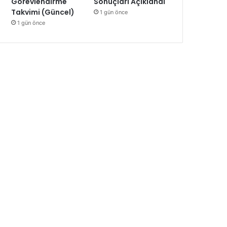
Görevlendirme
Sonuçları Açıklandı
Takvimi (Güncel)
1 gün önce
1 gün önce