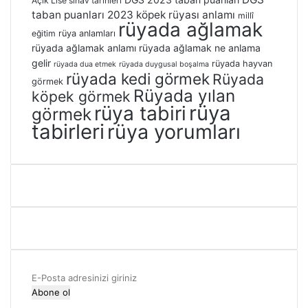
Açık Lise sınav tarihleri
taban puanları 2023
köpek rüyası anlamı
millî
rüyada ağlamak
eğitim
rüya anlamları
rüyada ağlamak anlamı
rüyada ağlamak ne anlama
gelir
rüyada hayvan
rüyada dua etmek
rüyada duygusal boşalma
rüyada kedi görmek
Rüyada
görmek
Rüyada yılan
köpek görmek
rüya
rüya tabiri
görmek
tabirleri
rüya yorumları
E-
Posta
adresinizi