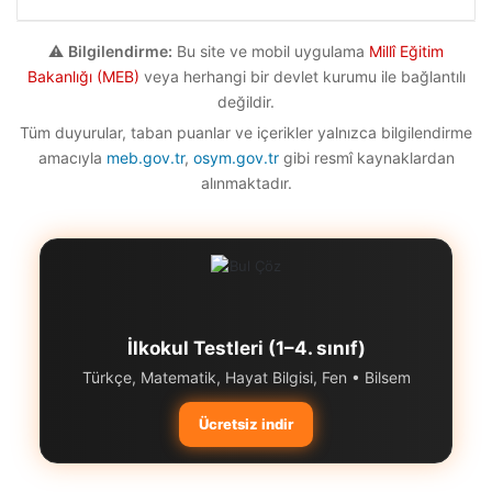
giriniz
⚠️
Bilgilendirme:
Bu site ve mobil uygulama
Millî Eğitim
Bakanlığı (MEB)
veya herhangi bir devlet kurumu ile bağlantılı
değildir.
Tüm duyurular, taban puanlar ve içerikler yalnızca bilgilendirme
amacıyla
meb.gov.tr
,
osym.gov.tr
gibi resmî kaynaklardan
alınmaktadır.
İlkokul Testleri (1–4. sınıf)
Türkçe, Matematik, Hayat Bilgisi, Fen • Bilsem
Ücretsiz indir