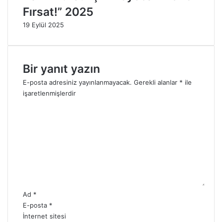
2
2
Fırsat!” 2025
5
5
19 Eylül 2025
Bir yanıt yazın
E-posta adresiniz yayınlanmayacak.
Gerekli alanlar
*
ile
işaretlenmişlerdir
Y
o
r
u
m
*
Ad
*
E-posta
*
İnternet sitesi