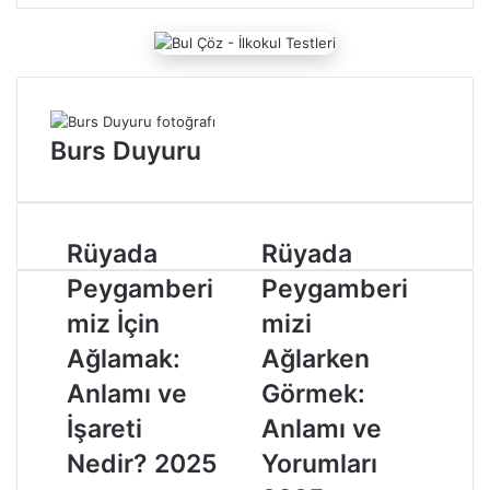
p
o
s
t
a
g
Burs Duyuru
ö
n
d
e
r
R
Rüyada
R
Rüyada
m
ü
ü
Peygamberi
Peygamberi
e
y
y
k
a
a
miz İçin
mizi
d
d
Ağlamak:
Ağlarken
a
a
P
P
Anlamı ve
Görmek:
e
e
İşareti
Anlamı ve
y
y
g
g
Nedir? 2025
Yorumları
a
a