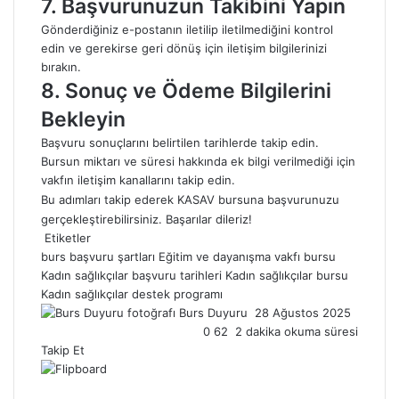
7. Başvurunuzun Takibini Yapın
Gönderdiğiniz e-postanın iletilip iletilmediğini kontrol
edin ve gerekirse geri dönüş için iletişim bilgilerinizi
bırakın.
8. Sonuç ve Ödeme Bilgilerini
Bekleyin
Başvuru sonuçlarını belirtilen tarihlerde takip edin.
Bursun miktarı ve süresi hakkında ek bilgi verilmediği için
vakfın iletişim kanallarını takip edin.
Bu adımları takip ederek KASAV bursuna başvurunuzu
gerçekleştirebilirsiniz. Başarılar dileriz!
Etiketler
burs başvuru şartları
Eğitim ve dayanışma vakfı bursu
Kadın sağlıkçılar başvuru tarihleri
Kadın sağlıkçılar bursu
Kadın sağlıkçılar destek programı
Burs Duyuru
B
28 Ağustos 2025
0
62
2 dakika okuma süresi
i
Takip Et
r
e
-