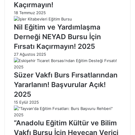
n
e
Kaçırmayın!
l
k
18 Temmuz 2025
a
:
m
A
Nil Eğitim ve Yardımlaşma
ı
n
v
l
Derneği NEYAD Bursu İçin
e
a
Fırsatı Kaçırmayın! 2025
İ
m
ş
ı
27 Ağustos 2025
a
v
r
e
e
Y
Süzer Vakfı Burs Fırsatlarından
t
o
Yararlanın! Başvurular Açık!
i
r
N
u
2025
e
m
d
l
15 Eylül 2025
i
a
r
r
?
ı
“Anadolu Eğitim Kültür ve Bilim
2
2
Vakfı Bursu İçin Heyecan Verici
0
0