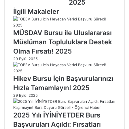
2025
m
m
b
b
İlgili Makaleler
e
e
r
r
i
i
MÜSDAV Bursu ile Uluslararası
m
m
i
i
Müslüman Topluluklara Destek
z
z
Olma Fırsatı! 2025
İ
i
ç
A
29 Eylül 2025
i
ğ
n
l
A
a
Hikev Bursu İçin Başvurularınızı
ğ
r
Hızla Tamamlayın! 2025
l
k
a
e
29 Eylül 2025
m
n
a
G
k
ö
2025 Yılı İYİNİYETDER Burs
:
r
Başvuruları Açıldı: Fırsatları
A
m