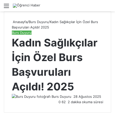
Menü
A
Anasayfa
/
Burs Duyuru
/
Kadın Sağlıkçılar İçin Özel Burs
Başvuruları Açıldı! 2025
Burs Duyuru
Kadın Sağlıkçılar
İçin Özel Burs
Başvuruları
Açıldı! 2025
Burs Duyuru
Bir
28 Ağustos 2025
0
62
2 dakika okuma süresi
e-
posta
göndermek