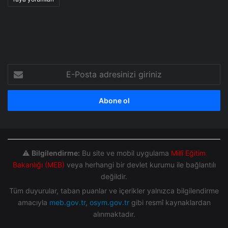
E-
Posta
adresinizi
giriniz
⚠️
Bilgilendirme:
Bu site ve mobil uygulama
Millî Eğitim
Bakanlığı (MEB)
veya herhangi bir devlet kurumu ile bağlantılı
değildir.
Tüm duyurular, taban puanlar ve içerikler yalnızca bilgilendirme
amacıyla
meb.gov.tr
,
osym.gov.tr
gibi resmî kaynaklardan
alınmaktadır.