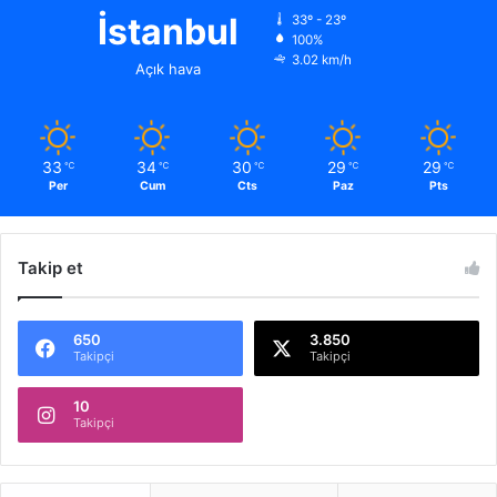
İstanbul
33º - 23º
100%
3.02 km/h
Açık hava
33
34
30
29
29
℃
℃
℃
℃
℃
Per
Cum
Cts
Paz
Pts
Takip et
650
3.850
Takipçi
Takipçi
10
Takipçi