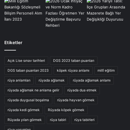
Etiketler
Açık Lise sınav tarihleri
DGS 2023 taban puanları
DGS taban puanları 2023
köpek rüyası anlamı
millî eğitim
rüya anlamları
rüyada ağlamak
rüyada ağlamak anlamı
rüyada ağlamak ne anlama gelir
rüyada dua etmek
rüyada duygusal boşalma
rüyada hayvan görmek
rüyada kedi görmek
Rüyada köpek görmek
Rüyada yılan görmek
rüya tabiri
rüya tabirleri
rüya yorumları