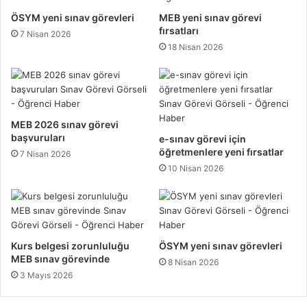
Ö
A
ÖSYM yeni sınav görevleri
MEB yeni sınav görevi
ğ
r
fırsatları
7 Nisan 2026
r
a
18 Nisan 2026
e
s
t
ı
i
İ
m
s
Y
t
MEB 2026 sınav görevi
ı
e
başvuruları
e-sınav görevi için
l
ğ
öğretmenlere yeni fırsatlar
7 Nisan 2026
ı
e
10 Nisan 2026
3
B
.
a
D
ğ
ö
l
n
ı
e
Y
Kurs belgesi zorunluluğu
ÖSYM yeni sınav görevleri
m
e
MEB sınav görevinde
8 Nisan 2026
K
r
3 Mayıs 2026
a
D
y
e