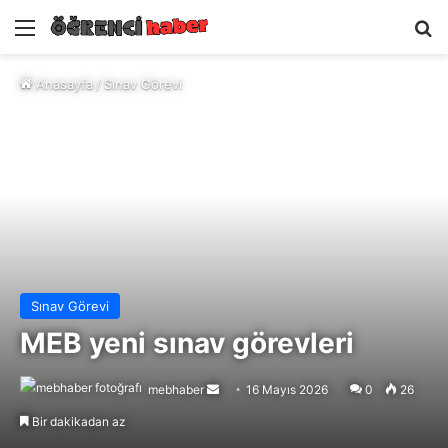
Menü
A
Anasayfa
/
Sınav Görevi
Sınav Görevi
MEB yeni sınav görevleri
mebhaber
Bir
16 Mayıs 2026
0
26
e-
Bir dakikadan az
posta