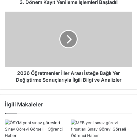
m
3. Dönem Kayıt Yenileme İşlemleri Başladı!
L
i
2
s
0
e
2
s
6
i
Ö
2
ğ
0
r
2
e
5
t
-
m
2026 Öğretmenler İller Arası İsteğe Bağlı Yer
2
e
Değiştirme Sonuçlarıyla İlgili Bilgi ve Analizler
0
n
2
l
6
e
İlgili Makaleler
E
r
ğ
İ
i
l
t
l
i
e
m
r