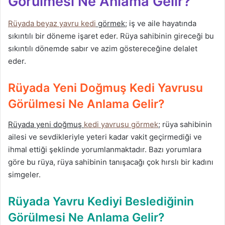
Görülmesi Ne Anlama Gelir?
Rüyada beyaz yavru kedi
görmek
; iş ve aile hayatında
sıkıntılı bir döneme işaret eder. Rüya sahibinin gireceği bu
sıkıntılı dönemde sabır ve azim göstereceğine delalet
eder.
Rüyada Yeni Doğmuş Kedi Yavrusu
Görülmesi Ne Anlama Gelir?
Rüyada yeni doğmuş
kedi yavrusu görmek
; rüya sahibinin
ailesi ve sevdikleriyle yeteri kadar vakit geçirmediği ve
ihmal ettiği şeklinde yorumlanmaktadır. Bazı yorumlara
göre bu rüya, rüya sahibinin tanışacağı çok hırslı bir kadını
simgeler.
Rüyada Yavru Kediyi Beslediğinin
Görülmesi Ne Anlama Gelir?