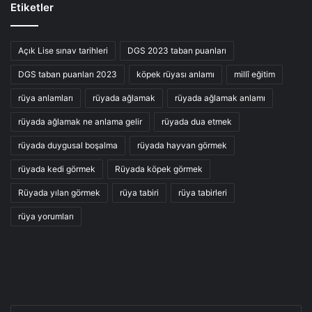
Etiketler
Açık Lise sınav tarihleri
DGS 2023 taban puanları
DGS taban puanları 2023
köpek rüyası anlamı
millî eğitim
rüya anlamları
rüyada ağlamak
rüyada ağlamak anlamı
rüyada ağlamak ne anlama gelir
rüyada dua etmek
rüyada duygusal boşalma
rüyada hayvan görmek
rüyada kedi görmek
Rüyada köpek görmek
Rüyada yılan görmek
rüya tabiri
rüya tabirleri
rüya yorumları
E-