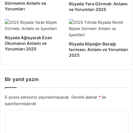
Görmenin Anlamı ve
Rüyada Yara Görmek: Anlamı
e
A
Yorumları
ve Yorumları 2025
l
n
e
l
r
a
i
m
İ
ı
Rüyada Ağlayarak Ezan
ş
v
Okumanın Anlamı ve
Rüyada Köpeğin Bacağı
a
Yorumları 2025
e
Isırması: Anlamı ve Yorumları
r
2025
Y
e
o
t
r
E
u
Bir yanıt yazın
d
m
e
l
r
a
E-posta adresiniz yayınlanmayacak.
Gerekli alanlar
*
ile
?
r
işaretlenmişlerdir
2
ı
0
2
Y
2
0
o
5
2
5
r