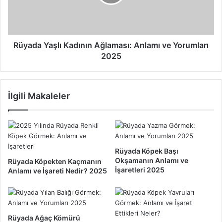
u
a
K
Y
ö
a
p
ş
e
l
Rüyada Yaşlı Kadının Ağlaması: Anlamı ve Yorumları
k
ı
2025
N
K
e
a
A
d
İlgili Makaleler
n
ı
l
n
a
ı
m
n
a
A
G
ğ
Rüyada Köpek Başı
e
l
Okşamanın Anlamı ve
Rüyada Köpekten Kaçmanın
l
a
İşaretleri 2025
Anlamı ve İşareti Nedir? 2025
i
m
r
a
v
s
e
ı
Rüyada Ağaç Kömürü
N
: