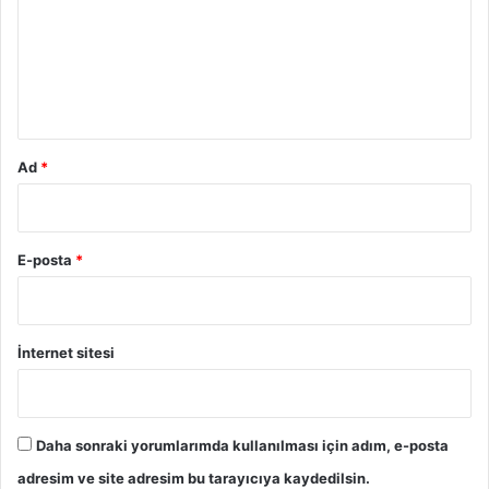
u
m
*
Ad
*
E-posta
*
İnternet sitesi
Daha sonraki yorumlarımda kullanılması için adım, e-posta
adresim ve site adresim bu tarayıcıya kaydedilsin.