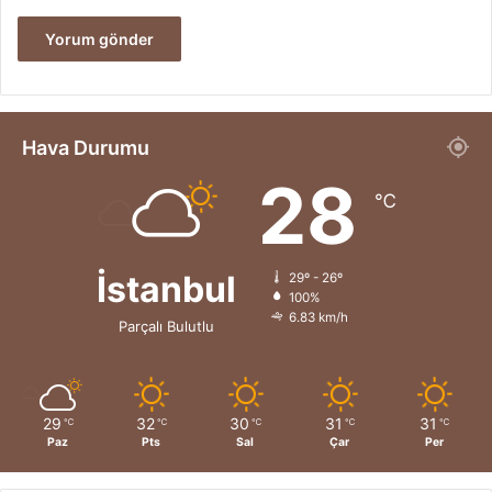
Hava Durumu
28
℃
İstanbul
29º - 26º
100%
6.83 km/h
Parçalı Bulutlu
29
32
30
31
31
℃
℃
℃
℃
℃
Paz
Pts
Sal
Çar
Per