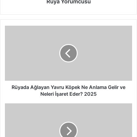
Ruya Yorumcusu
R
ü
y
a
d
a
A
ğ
l
a
Rüyada Ağlayan Yavru Köpek Ne Anlama Gelir ve
y
Neleri İşaret Eder? 2025
a
n
R
Y
ü
a
y
v
a
r
d