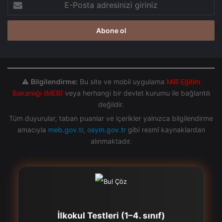
Posta
adresinizi
giriniz
⚠️
Bilgilendirme:
Bu site ve mobil uygulama
Millî Eğitim
Bakanlığı (MEB)
veya herhangi bir devlet kurumu ile bağlantılı
değildir.
Tüm duyurular, taban puanlar ve içerikler yalnızca bilgilendirme
amacıyla
meb.gov.tr
,
osym.gov.tr
gibi resmî kaynaklardan
alınmaktadır.
İlkokul Testleri (1–4. sınıf)