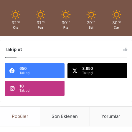
32
31
30
29
30
℃
℃
℃
℃
℃
Cts
Paz
Pts
Sal
Çar
Takip et
650
3.850
Takipçi
Takipçi
10
Takipçi
Popüler
Son Eklenen
Yorumlar