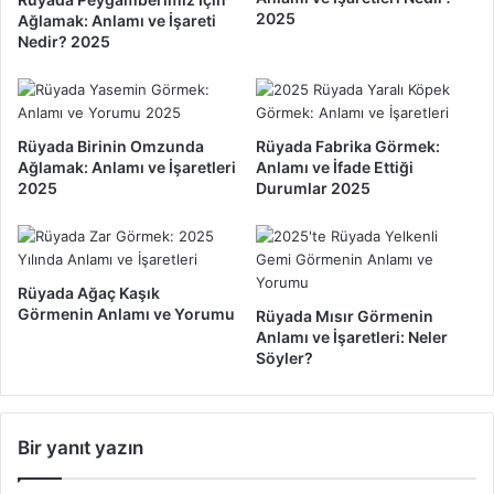
Y
e
2025
Ağlamak: Anlamı ve İşareti
o
k
Nedir? 2025
r
N
u
e
m
A
u
n
Rüyada Birinin Omzunda
Rüyada Fabrika Görmek:
2
l
Ağlamak: Anlamı ve İşaretleri
Anlamı ve İfade Ettiği
0
a
2025
Durumlar 2025
2
m
5
a
G
e
Rüyada Ağaç Kaşık
l
Görmenin Anlamı ve Yorumu
Rüyada Mısır Görmenin
i
Anlamı ve İşaretleri: Neler
r
Söyler?
v
e
N
e
Bir yanıt yazın
l
e