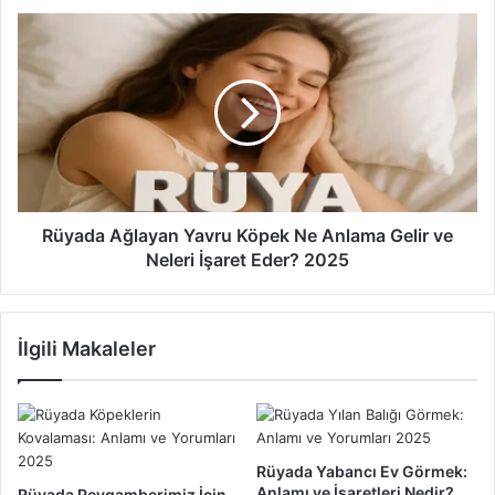
n
R
Y
ü
e
y
n
a
g
d
e
a
G
A
ö
ğ
r
l
m
a
Rüyada Ağlayan Yavru Köpek Ne Anlama Gelir ve
e
y
Neleri İşaret Eder? 2025
k
a
:
n
A
Y
İlgili Makaleler
n
a
l
v
a
r
m
u
ı
K
v
ö
Rüyada Yabancı Ev Görmek:
e
p
Anlamı ve İşaretleri Nedir?
Rüyada Peygamberimiz İçin