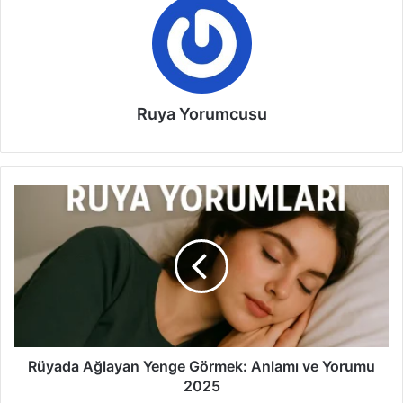
Ruya Yorumcusu
R
ü
y
a
d
a
A
ğ
l
a
Rüyada Ağlayan Yenge Görmek: Anlamı ve Yorumu
y
2025
a