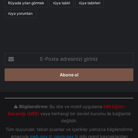
Rüyada yılan görmek
rüya tabiri
rüya tabirleri
rüya yorumları
E-
Posta
adresinizi
giriniz
⚠️
Bilgilendirme:
Bu site ve mobil uygulama
Millî Eğitim
Bakanlığı (MEB)
veya herhangi bir devlet kurumu ile bağlantılı
değildir.
Tüm duyurular, taban puanlar ve içerikler yalnızca bilgilendirme
amacıyla
meb.gov.tr
,
osym.gov.tr
gibi resmî kaynaklardan