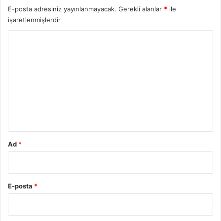
r
E-posta adresiniz yayınlanmayacak.
Gerekli alanlar
*
ile
i
işaretlenmişlerdir
İ
ş
Y
a
o
r
e
r
t
u
E
m
d
e
*
r
?
2
Ad
*
0
2
5
E-posta
*