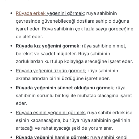
Rüyada erkek
yeğenini görmek
; rüya sahibinin
çevresinde güvenebileceği dostlara sahip olduğuna
işaret eder. Rüya sahibinin çok fazla saygı göreceğine
delalet eder.
Rüyada kız yeğenini görmek
; rüya sahibine nimet,
bereket ve saadet müjdeler. Rüya sahibinin
zorluklardan kurtulup kolaylığa ereceğine işaret eder.
Rüyada yeğenini üzgün görmek
; rüya sahibinin
akrabalarından birini üzdüğüne işaret eder.
Rüyada yeğeninin sünnet olduğunu görmek
; rüya
sahibinin sorunlu bir kişi ile muhatap olacağına işaret
eder.
Rüyada eşinin yeğenini görmek
; rüya sahibi erkek ise
eşinin kapanacağına, bu rüya rüya sahibinin gelirinin
artacağı ve rahatlayacağı şekilde yorumlanır.
Rüyada yeğenini hamile görmek
; rüya sahibi kendi