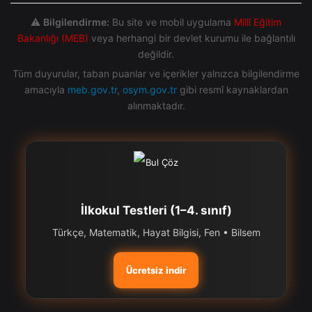
⚠️
Bilgilendirme:
Bu site ve mobil uygulama
Millî Eğitim
Bakanlığı (MEB)
veya herhangi bir devlet kurumu ile bağlantılı
değildir.
Tüm duyurular, taban puanlar ve içerikler yalnızca bilgilendirme
amacıyla
meb.gov.tr
,
osym.gov.tr
gibi resmî kaynaklardan
alınmaktadır.
İlkokul Testleri (1–4. sınıf)
Türkçe, Matematik, Hayat Bilgisi, Fen • Bilsem
Ücretsiz indir