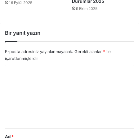
Durumlar 2025
r
16 Eylül 2025
ı
9 Ekim 2025
S
ı
r
Bir yanıt yazın
a
l
a
E-posta adresiniz yayınlanmayacak.
Gerekli alanlar
*
ile
m
işaretlenmişlerdir
a
l
Y
a
o
r
ı
r
2
u
0
2
m
5
*
Ad
*