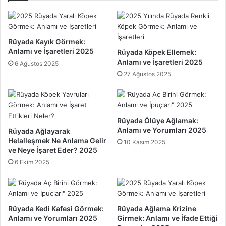
T
l
a
g
b
i
a
Y
Rüyada Kayık Görmek:
n
ö
Anlamı ve İşaretleri 2025
Rüyada Köpek Ellemek:
P
n
Anlamı ve İşaretleri 2025
6 Ağustos 2025
u
e
27 Ağustos 2025
a
t
n
i
l
m
a
i
Rüyada Ölüye Ağlamak:
r
B
Anlamı ve Yorumları 2025
Rüyada Ağlayarak
ı
ö
Helalleşmek Ne Anlama Gelir
10 Kasım 2025
2
l
ve Neye İşaret Eder? 2025
0
ü
6 Ekim 2025
2
m
5
ü
B
a
ş
Rüyada Kedi Kafesi Görmek:
Rüyada Ağlama Krizine
Anlamı ve Yorumları 2025
Girmek: Anlamı ve İfade Ettiği
a