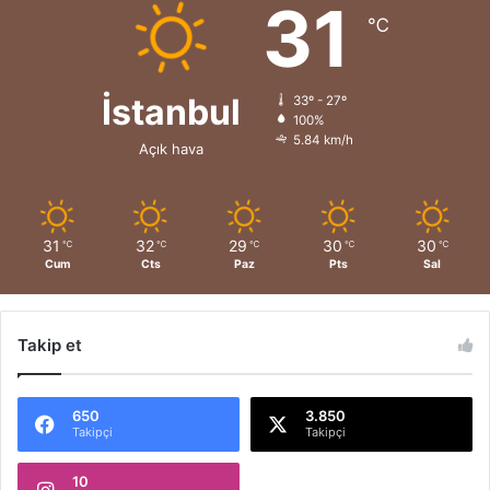
31
℃
İstanbul
33º - 27º
100%
5.84 km/h
Açık hava
31
32
29
30
30
℃
℃
℃
℃
℃
Cum
Cts
Paz
Pts
Sal
Takip et
650
3.850
Takipçi
Takipçi
10