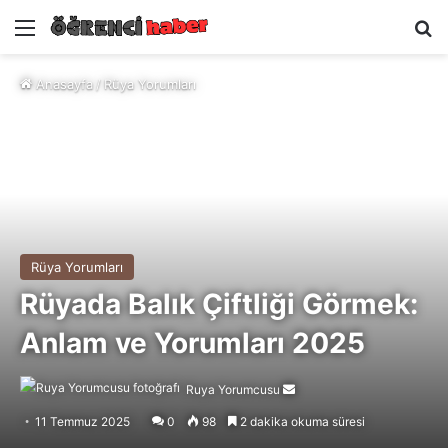
Menü
A
Anasayfa
/
Rüya Yorumları
Rüya Yorumları
Rüyada Balık Çiftliği Görmek:
Anlam ve Yorumları 2025
Ruya Yorumcusu
Bir
e-
11 Temmuz 2025
0
98
2 dakika okuma süresi
posta