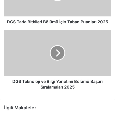
l
a
B
i
DGS Tarla Bitkileri Bölümü İçin Taban Puanları 2025
t
k
D
i
G
l
S
e
T
r
e
i
k
B
n
ö
o
l
l
ü
o
DGS Teknoloji ve Bilgi Yönetimi Bölümü Başarı
m
j
Sıralamaları 2025
ü
i
İ
v
ç
e
İlgili Makaleler
i
B
n
i