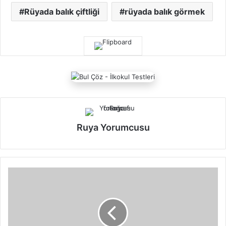
Rüyada balık çiftliği
rüyada balık görmek
Ruya Yorumcusu
D
G
S
T
a
r