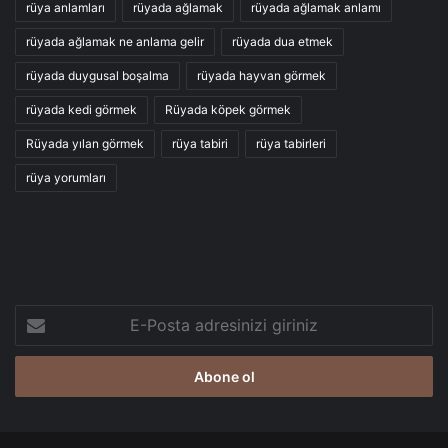
rüya anlamları
rüyada ağlamak
rüyada ağlamak anlamı
rüyada ağlamak ne anlama gelir
rüyada dua etmek
rüyada duygusal boşalma
rüyada hayvan görmek
rüyada kedi görmek
Rüyada köpek görmek
Rüyada yılan görmek
rüya tabiri
rüya tabirleri
rüya yorumları
E-
Posta
adresinizi
giriniz