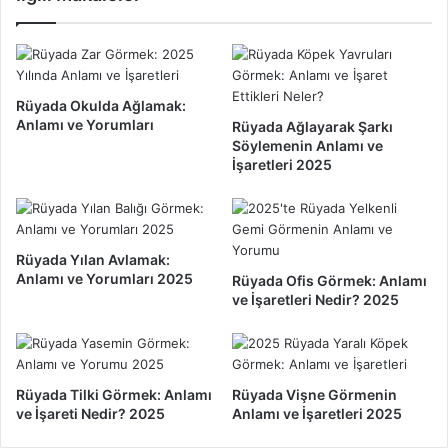
l
m
a
e
m
k
ı
:
v
A
Rüyada Okulda Ağlamak:
e
n
Anlamı ve Yorumları
Rüyada Ağlayarak Şarkı
Y
l
Söylemenin Anlamı ve
o
a
İşaretleri 2025
r
m
u
ı
m
v
l
e
Rüyada Yılan Avlamak:
a
İ
Anlamı ve Yorumları 2025
Rüyada Ofis Görmek: Anlamı
r
ş
ve İşaretleri Nedir? 2025
ı
a
2
r
0
e
2
t
5
E
Rüyada Tilki Görmek: Anlamı
Rüyada Vişne Görmenin
ve İşareti Nedir? 2025
Anlamı ve İşaretleri 2025
t
t