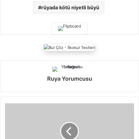
rüyada kötü niyetli büyü
Ruya Yorumcusu
R
ü
y
a
d