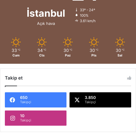
İstanbul
33º - 24º
100%
3.61 km/h
Açık hava
33
34
30
30
30
℃
℃
℃
℃
℃
Cum
Cts
Paz
Pts
Sal
Takip et
650
3.850
Takipçi
Takipçi
10
Takipçi