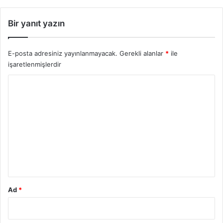
i
ğ
Bir yanıt yazın
i
Ş
e
E-posta adresiniz yayınlanmayacak.
Gerekli alanlar
*
ile
y
işaretlenmişlerdir
l
e
Y
r
o
2
0
r
2
u
5
m
*
Ad
*