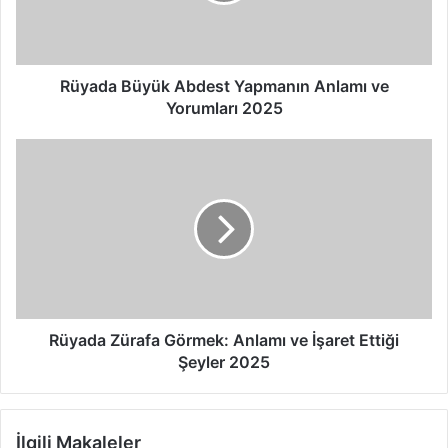
a
B
ü
y
ü
Rüyada Büyük Abdest Yapmanın Anlamı ve
k
Yorumları 2025
A
b
R
d
ü
e
y
s
a
t
d
Y
a
a
Z
p
ü
m
r
a
a
Rüyada Zürafa Görmek: Anlamı ve İşaret Ettiği
n
f
Şeyler 2025
ı
a
n
G
A
ö
İlgili Makaleler
n
r