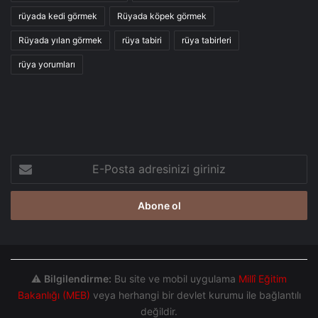
rüyada kedi görmek
Rüyada köpek görmek
Rüyada yılan görmek
rüya tabiri
rüya tabirleri
rüya yorumları
E-
Posta
adresinizi
giriniz
⚠️
Bilgilendirme:
Bu site ve mobil uygulama
Millî Eğitim
Bakanlığı (MEB)
veya herhangi bir devlet kurumu ile bağlantılı
değildir.