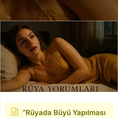
posta
göndermek
“Rüyada Büyü Yapılması