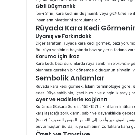
Gizli Düşmanlık
İbn-i Sîrîn, kara kedinin düşmanlık veya
gizli fitne
ile 
insanların niyetlerini sorgulamalıdır.
Rüyada Kara Kedi Görmenin
Uyanış ve Farkındalık
Diğer taraftan, rüyada kara kedi görmek, bazı yorumc
Bu, rüya sahibinin hayatında bazı şeylerin farkına var
Koruma İçin İkaz
Kara kedi, bazı durumlarda rüya sahibinin
korunma ger
olunması gereken bir dönemde olduğunun sinyalini ve
Sembolik Anlamlar
Rüyada kara kedi görmek, İslami terminolojiye göre,
n
eder. Rüya sahibinin, içsel huzur ve dinginlik arayış
Ayet ve Hadislerle Bağlantı
Kur’an’da (Bakara Suresi, 155-157) sıkıntıların imtiha
karşılaşacağı zorlukların, sabır ve dayanıklılıkla ge
(s.a.v) “ المؤمن القوي خير وأحب إلى الله من المؤمن الضعيف” (Güçlü mümin, zayıf mümindan hayırlıdır)
buyurmuştur. Bu da, rüya sahibinin zorluklara karşı g
Özet ve Tavsiye