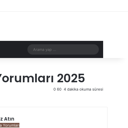
Facebook
X
YouTube
Instagram
Kayıt Ol
Rastgele Makale
Kenar Bölmes
Rastgele Makale
Arama
yap
...
Yorumları 2025
0
60
4 dakika okuma süresi
z Atın
a Yorumları