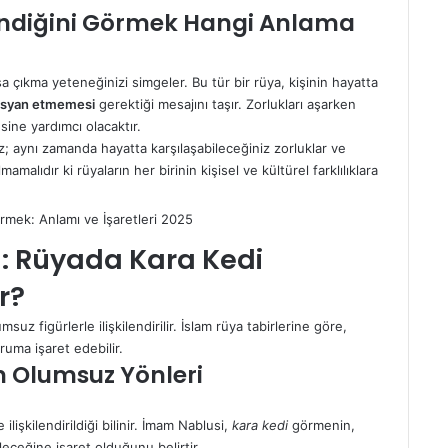
endiğini Görmek Hangi Anlama
başa çıkma yeteneğinizi simgeler. Bu tür bir rüya, kişinin hayatta
isyan etmemesi
gerektiği mesajını taşır. Zorlukları aşarken
sine yardımcı olacaktır.
; aynı zamanda hayatta karşılaşabileceğiniz zorluklar ve
amalıdır ki rüyaların her birinin kişisel ve kültürel farklılıklara
ğı: Rüyada Kara Kedi
r?
msuz figürlerle ilişkilendirilir. İslam rüya tabirlerine göre,
uma işaret edebilir.
 Olumsuz Yönleri
e ilişkilendirildiği bilinir. İmam Nablusi,
kara kedi
görmenin,
ceğine işaret olduğunu belirtir.