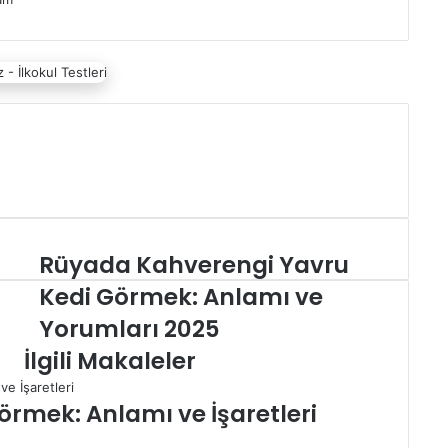
Rüyada Kahverengi Yavru
R
ü
Kedi Görmek: Anlamı ve
y
Yorumları 2025
a
d
İlgili Makaleler
a
K
rmek: Anlamı ve İşaretleri
a
h
v