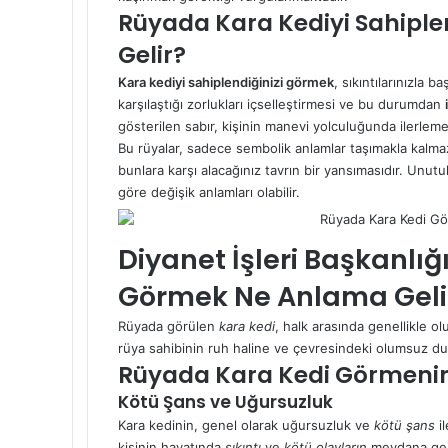
Rüyada Kara Kediyi Sahipl
Gelir?
Kara kediyi sahiplendiğinizi görmek
, sıkıntılarınızla 
karşılaştığı zorlukları içselleştirmesi ve bu durumdan
gösterilen sabır, kişinin manevi yolculuğunda ilerleme
Bu rüyalar, sadece
sembolik anlamlar
taşımakla kalmaz
bunlara karşı alacağınız tavrın bir yansımasıdır. Unutulm
göre değişik anlamları olabilir.
Diyanet İşleri Başkanlı
Görmek Ne Anlama Geli
Rüyada görülen
kara kedi
, halk arasında genellikle olu
rüya sahibinin ruh haline ve çevresindeki olumsuz dur
Rüyada Kara Kedi Görmenin
Kötü Şans ve Uğursuzluk
Kara kedinin, genel olarak uğursuzluk ve
kötü şans
il
kişinin hayatında
sıkıntı
ve
kötü olayların
meydana gele