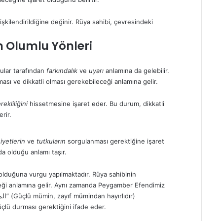
ilişkilendirildiğine değinir. Rüya sahibi, çevresindeki
 Olumlu Yönleri
ular tarafından
farkındalık
ve
uyarı
anlamına da gelebilir.
ması ve dikkatli olması gerekebileceği anlamına gelir.
ekliliğini
hissetmesine işaret eder. Bu durum, dikkatli
rir.
iyetlerin
ve
tutkuların
sorgulanması gerektiğine işaret
ında olduğu
anlamı
taşır.
n olduğuna vurgu yapılmaktadır. Rüya sahibinin
çeceği anlamına gelir. Aynı zamanda Peygamber Efendimiz
üçlü durması gerektiğini ifade eder.