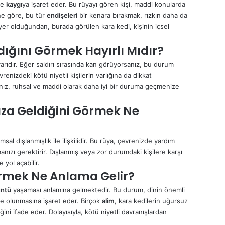
 ve
kaygı
ya işaret eder. Bu rüyayı gören kişi, maddi konularda
ne göre, bu tür
endişeleri
bir kenara bırakmak, rızkın daha da
ir yer olduğundan, burada görülen kara kedi, kişinin içsel
ığını Görmek Hayırlı Mıdır?
yarıdır. Eğer saldırı sırasında kan görüyorsanız, bu durum
renizdeki kötü niyetli kişilerin varlığına da dikkat
anız, ruhsal ve maddi olarak daha iyi bir duruma geçmenize
za Geldiğini Görmek Ne
sal dışlanmışlık ile ilişkilidir. Bu rüya, çevrenizde yardım
anızı gerektirir. Dışlanmış veya zor durumdaki kişilere karşı
 yol açabilir.
örmek Ne Anlama Gelir?
ntü
yaşaması anlamına gelmektedir. Bu durum, dinin önemli
de olunmasına işaret eder. Birçok
alim
, kara kedilerin uğursuz
ğini ifade eder. Dolayısıyla, kötü niyetli davranışlardan