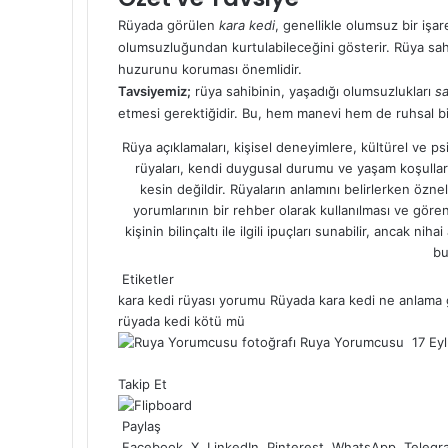
Rüyada görülen
kara kedi
, genellikle olumsuz bir işar
olumsuzluğundan kurtulabileceğini gösterir. Rüya sahib
huzurunu koruması önemlidir.
Tavsiyemiz;
rüya sahibinin, yaşadığı olumsuzlukları
sa
etmesi gerektiğidir. Bu, hem manevi hem de ruhsal bir
Rüya açıklamaları, kişisel deneyimlere, kültürel ve ps
rüyaları, kendi duygusal durumu ve yaşam koşulları
kesin değildir. Rüyaların anlamını belirlerken öz
yorumlarının bir rehber olarak kullanılması ve gören
kişinin bilinçaltı ile ilgili ipuçları sunabilir, ancak 
bu
Etiketler
kara kedi rüyası yorumu
Rüyada kara kedi ne anlama g
rüyada kedi kötü mü
Ruya Yorumcusu
B
17 Ey
F
X
L
P
W
T
i
Takip Et
a
i
i
h
e
r
c
n
n
a
l
e
e
Paylaş
k
t
t
e
-
b
Facebook
e
e
s
g
X
LinkedIn
Pinterest
WhatsApp
Telegr
p