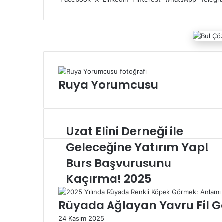
o
d
r
A
r
o
o
I
e
p
a
s
k
n
s
p
m
t
t
a
g
ö
n
Ruya Yorumcusu
d
e
r
m
e
Uzat Elini Derneği ile
U
k
z
Geleceğine Yatırım Yap!
a
Burs Başvurusunu
t
E
Kaçırma! 2025
l
i
Rüyada Ağlayan Yavru Fil Gö
n
i
24 Kasım 2025
D