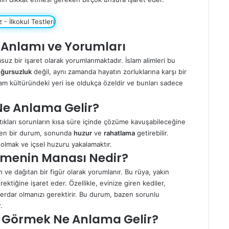
 Anlamı ve Yorumları
msuz bir işaret olarak yorumlanmaktadır. İslam alimleri bu
ğursuzluk
değil, aynı zamanda hayatın zorluklarına karşı bir
slam kültüründeki yeri ise oldukça özeldir ve bunları sadece
e Anlama Gelir?
aştıkları sorunların kısa süre içinde çözüme kavuşabileceğine
en bir durum, sonunda
huzur
ve
rahatlama
getirebilir.
 olmak ve içsel huzuru yakalamaktır.
rmenin Manası Nedir?
n ve dağıtan bir figür olarak yorumlanır. Bu rüya, yakın
ektiğine işaret eder. Özellikle, evinize giren kediler,
berdar olmanızı gerektirir. Bu durum, bazen sorunlu
.
 Görmek Ne Anlama Gelir?