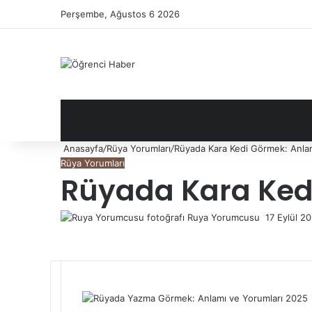
Perşembe, Ağustos 6 2026
Anasayfa
/
Rüya Yorumları
/
Rüyada Kara Kedi Görmek: Anla
Rüya Yorumları
Rüyada Kara Ked
Ruya Yorumcusu
Bir
17 Eylül 2
e-
posta
gönderme