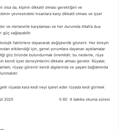
et olsa da, kişinin dikkatli olması gerektiğini ve
inin çevresindeki insanlara karşı dikkatli olması ve içsel
bır ve metanetle
karşılaması ve her durumda Allah’a dua
 güç sağlayabilir.
ikolojik faktörlere dayanarak değişkenlik gösterir. Her bireyin
ndan etkilendiği için, genel yorumlara dayanan açıklamalar
nelliği göz önünde bulundurmak önemlidir; bu nedenle, rüya
in kendi içsel deneyimlerini dikkate alması gerekir. Rüyalar,
nihai anlam, rüyayı görenin kendi algılarında ve yaşam bağlamında
lunmalıdır.
elir
rüyada kara kedi neyi işaret eder
rüyada kedi görmek
lül 2025
0
60
4 dakika okuma süresi
am