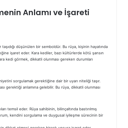
a
p
enin Anlamı ve İşareti
a
l
ı
r taşıdığı düşünülen bir semboldür. Bu
rüya
, kişinin hayatında
eceğine işaret eder. Kara kediler, bazı kültürlerde kötü şansın
 kara kedi görmek, dikkatli olunması gereken durumları
yetini sorgulamak gerektiğine dair bir uyarı niteliği taşır.
ı gerektiği anlamına gelebilir. Bu rüya, dikkatli olunması
ları temsil eder. Rüya sahibinin, bilinçaltında bastırılmış
durum, kendini sorgulama ve
duygusal iyileşme
sürecinin bir
nin dikkat etmesi gereken birçok unsura işaret eder.