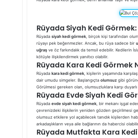
Rüyada Siyah Kedi Görmek:
Rüyada
siyah kedi görmek
, birçok kişi tarafından olu
rüyayı pek beğenmezler. Ancak, bu rüya sadece bir
u
uğraş
ve öz farkındalık da temsil edebilir. Kedilerin İ
kötüyle ilişkilendirmek yanıltıcı olabilir.
Rüyada Kara Kedi Görmek N
Rüyada
kara kedi görmek
, kişilerin yaşamında karşıl
dair umudu simgeler. Başlangıçta
olumsuz
gibi görün
Görülmesi gereken olan, olumsuzluklara karşı duyarlı
Rüyada Evde Siyah Kedi Gö
Rüyada
evde siyah kedi görmek
, bir mekanı işgal ede
çevrenizdeki ilişkilerin yeniden gözden geçirilmesi ger
olumsuz etkilere yol açabilecek tanıdık kişilerden ha
arkadaşlıkların veya aile bağlarının da habercisi olabilir
Rüyada Mutfakta Kara Kedi