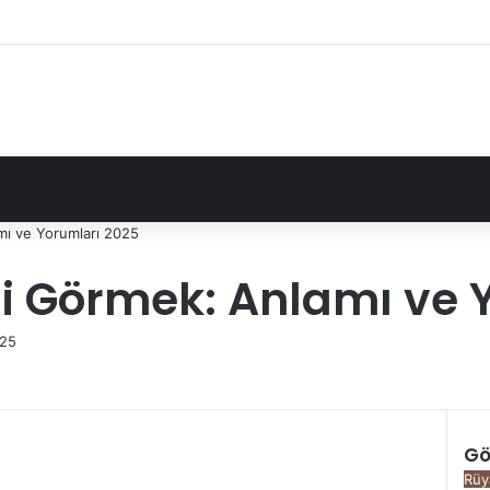
mı ve Yorumları 2025
i Görmek: Anlamı ve 
025
k
Gö
K
Rüy