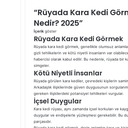
F
X
L
P
W
T
“Rüyada Kara Kedi Görm
a
i
i
h
e
c
n
n
a
l
Nedir? 2025”
e
k
t
t
e
b
e
e
s
g
İçerik
göster
o
d
r
A
r
Rüyada Kara Kedi Görmek
o
I
e
p
a
k
n
s
p
m
Rüyada kara kedi görmek, genellikle olumsuz anlamla
t
gizli tehlikelerin ve kötü niyetli insanların var olabil
habercisi olarak kabul edilir. Bu nedenle, rüyada bir
simgeler.
Kötü Niyetli İnsanlar
Rüyada görülen kara kediler, çevredeki kişilerin samimi
Arkadaşlık ilişkilerinde güven duygusunun sorgulanmas
gereken ilişkilerdeki potansiyel tehlikeleri vurgular.
İçsel Duygular
Kara kedi rüyası
, aynı zamanda içsel korkuları ve kaygı
duygular ve endişelerle yüzleşmesi gerekebilir. Bu 
parçasıdır.
Rüyada kara kedi görmek, derin anlamlar taşır ve kişi