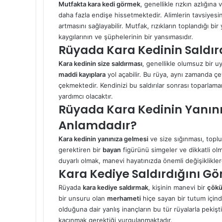
Mutfakta kara kedi görmek
, genellikle rızkın azlığına
daha fazla endişe hissetmektedir. Alimlerin tavsiyesi
artmasını sağlayabilir. Mutfak, rızıkların toplandığı b
kaygılarının ve şüphelerinin bir yansımasıdır.
Rüyada Kara Kedinin Saldırd
Kara kedinin size saldırması
, genellikle olumsuz bir u
maddi kayıplara
yol açabilir. Bu rüya, aynı zamanda çev
çekmektedir. Kendinizi bu saldırılar sonrası toparlam
yardımcı olacaktır.
Rüyada Kara Kedinin Yanını
Anlamdadır?
Kara kedinin yanınıza gelmesi
ve size sığınması, toplum
gerektiren bir
bayan
figürünü simgeler ve dikkatli olm
duyarlı olmak, manevi hayatınızda önemli değişikliklere
Kara Kediye Saldırdığını G
Rüyada
kara kediye saldırmak
, kişinin manevi bir
çökü
bir unsuru olan
merhameti
hiçe sayan bir tutum için
olduğuna dair yanlış inançların bu tür rüyalarla pekişti
kaçınmak gerektiği vurgulanmaktadır.