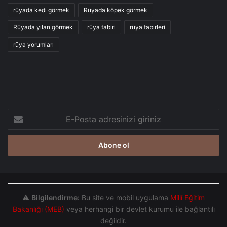
rüyada kedi görmek
Rüyada köpek görmek
Rüyada yılan görmek
rüya tabiri
rüya tabirleri
rüya yorumları
E-
Posta
adresinizi
giriniz
⚠️
Bilgilendirme:
Bu site ve mobil uygulama
Millî Eğitim
Bakanlığı (MEB)
veya herhangi bir devlet kurumu ile bağlantılı
değildir.