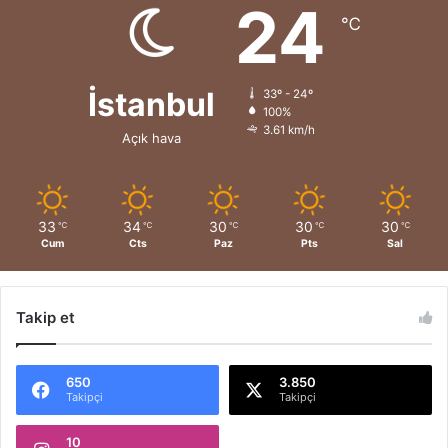
24
℃
İstanbul
33º - 24º
100%
3.61 km/h
Açık hava
33
34
30
30
30
℃
℃
℃
℃
℃
Cum
Cts
Paz
Pts
Sal
Takip et
650
3.850
Takipçi
Takipçi
10