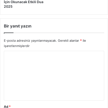
İçin Okunacak Etkili Dua
2025
Bir yanıt yazın
E-posta adresiniz yayınlanmayacak.
Gerekli alanlar
*
ile
işaretlenmişlerdir
Y
o
r
u
m
*
Ad
*