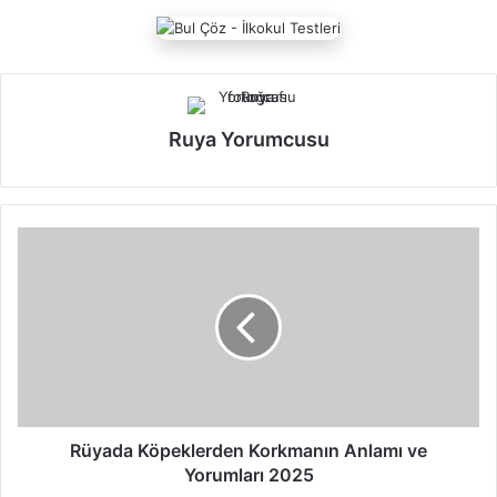
Ruya Yorumcusu
R
ü
y
a
d
a
K
ö
p
e
Rüyada Köpeklerden Korkmanın Anlamı ve
k
Yorumları 2025
l