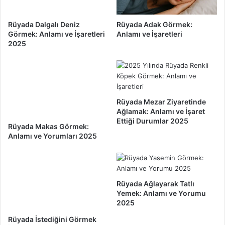
e
A
Y
n
Rüyada Dalgalı Deniz
Rüyada Adak Görmek:
o
l
Görmek: Anlamı ve İşaretleri
Anlamı ve İşaretleri
r
a
2025
u
m
m
ı
l
v
a
e
r
Y
ı
Rüyada Mezar Ziyaretinde
o
Ağlamak: Anlamı ve İşaret
2
r
Ettiği Durumlar 2025
0
u
Rüyada Makas Görmek:
2
m
Anlamı ve Yorumları 2025
5
l
a
r
ı
Rüyada Ağlayarak Tatlı
2
Yemek: Anlamı ve Yorumu
0
2025
2
5
Rüyada İstediğini Görmek