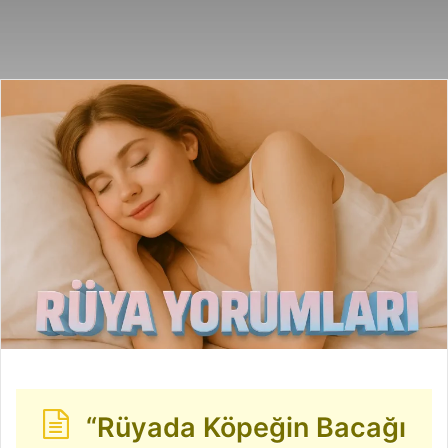
posta
göndermek
“Rüyada Köpeğin Bacağı