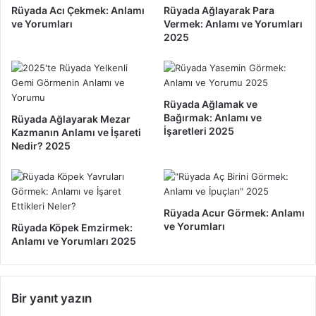
l
ü
Rüyada Acı Çekmek: Anlamı
Rüyada Ağlayarak Para
a
n
ve Yorumları
Vermek: Anlamı ve Yorumları
m
d
2025
ı
e
v
n
e
Y
Y
a
Rüyada Ağlamak ve
o
ş
Bağırmak: Anlamı ve
Rüyada Ağlayarak Mezar
r
G
İşaretleri 2025
Kazmanın Anlamı ve İşareti
u
e
Nedir? 2025
m
l
l
m
a
e
r
m
ı
Rüyada Acur Görmek: Anlamı
e
ve Yorumları
2
Rüyada Köpek Emzirmek:
s
Anlamı ve Yorumları 2025
0
i
2
:
5
A
n
Bir yanıt yazın
l