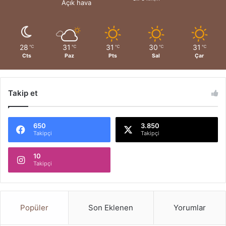
Açık hava
28
31
31
30
31
℃
℃
℃
℃
℃
Cts
Paz
Pts
Sal
Çar
Takip et
650
3.850
Takipçi
Takipçi
10
Takipçi
Popüler
Son Eklenen
Yorumlar