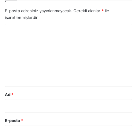
a
m
E-posta adresiniz yayınlanmayacak.
Gerekli alanlar
*
ile
ı
işaretlenmişlerdir
v
e
Y
İ
o
ş
a
r
r
u
e
t
m
l
*
e
r
i
Ad
*
2
0
2
5
E-posta
*