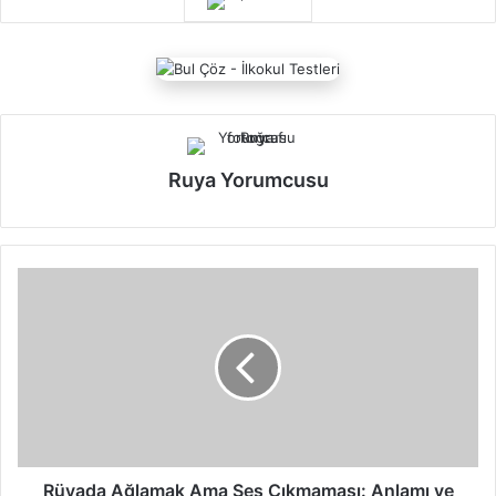
Ruya Yorumcusu
R
ü
y
a
d
a
A
ğ
l
a
Rüyada Ağlamak Ama Ses Çıkmaması: Anlamı ve