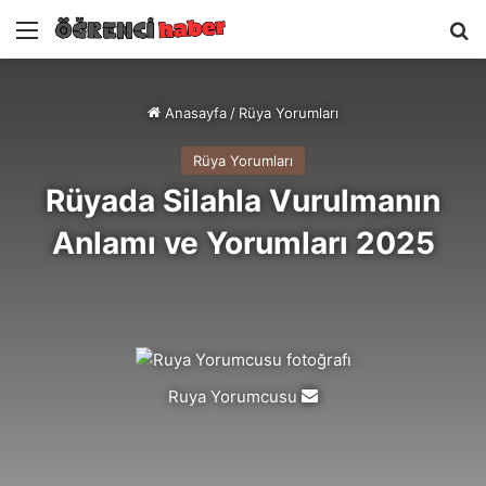
Menü
A
Anasayfa
/
Rüya Yorumları
Rüya Yorumları
Rüyada Silahla Vurulmanın
Anlamı ve Yorumları 2025
Ruya Yorumcusu
Bir
e-
posta
göndermek