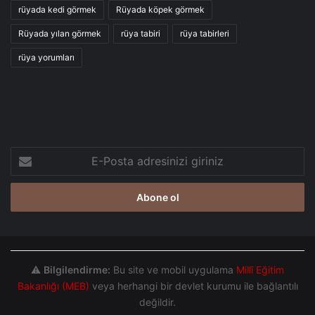
rüyada kedi görmek
Rüyada köpek görmek
Rüyada yılan görmek
rüya tabiri
rüya tabirleri
rüya yorumları
E-
Posta
adresinizi
giriniz
⚠️
Bilgilendirme:
Bu site ve mobil uygulama
Millî Eğitim
Bakanlığı (MEB)
veya herhangi bir devlet kurumu ile bağlantılı
değildir.