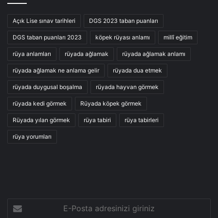
Açık Lise sınav tarihleri
DGS 2023 taban puanları
DGS taban puanları 2023
köpek rüyası anlamı
millî eğitim
rüya anlamları
rüyada ağlamak
rüyada ağlamak anlamı
rüyada ağlamak ne anlama gelir
rüyada dua etmek
rüyada duygusal boşalma
rüyada hayvan görmek
rüyada kedi görmek
Rüyada köpek görmek
Rüyada yılan görmek
rüya tabiri
rüya tabirleri
rüya yorumları
E-
Posta