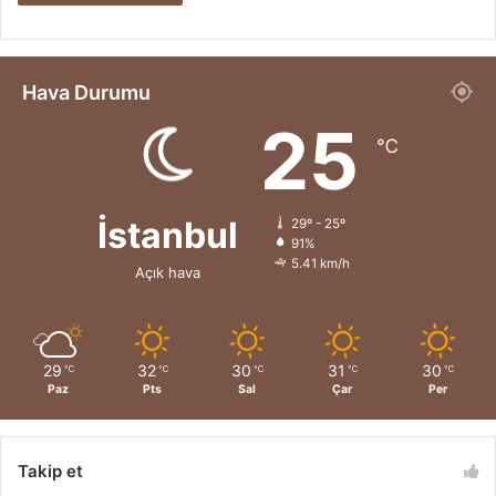
Hava Durumu
25
℃
İstanbul
29º - 25º
91%
5.41 km/h
Açık hava
29
32
30
31
30
℃
℃
℃
℃
℃
Paz
Pts
Sal
Çar
Per
Takip et