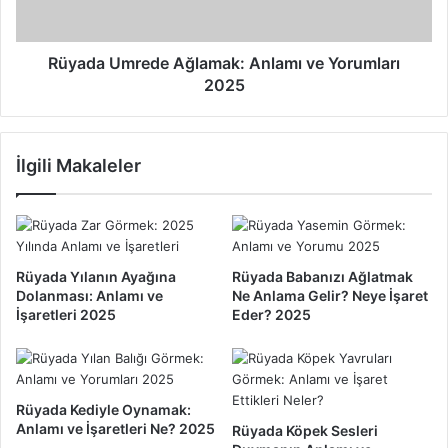
n
m
l
r
a
e
Rüyada Umrede Ağlamak: Anlamı ve Yorumları
m
d
2025
ı
e
v
A
e
ğ
İlgili Makaleler
İ
l
ş
a
a
m
r
a
e
k
t
:
Rüyada Yılanın Ayağına
Rüyada Babanızı Ağlatmak
i
A
Dolanması: Anlamı ve
Ne Anlama Gelir? Neye İşaret
:
n
İşaretleri 2025
Eder? 2025
N
l
e
a
D
m
e
ı
Rüyada Kediyle Oynamak:
m
v
Anlamı ve İşaretleri Ne? 2025
Rüyada Köpek Sesleri
e
e