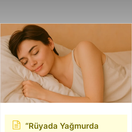
posta
göndermek
“Rüyada Yağmurda