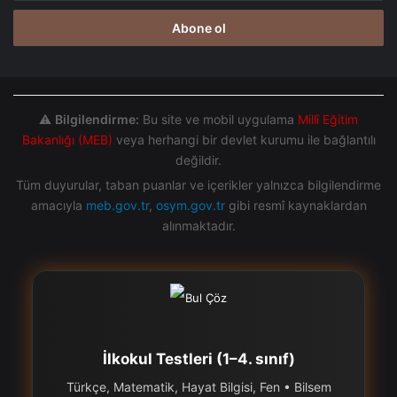
adresinizi
giriniz
⚠️
Bilgilendirme:
Bu site ve mobil uygulama
Millî Eğitim
Bakanlığı (MEB)
veya herhangi bir devlet kurumu ile bağlantılı
değildir.
Tüm duyurular, taban puanlar ve içerikler yalnızca bilgilendirme
amacıyla
meb.gov.tr
,
osym.gov.tr
gibi resmî kaynaklardan
alınmaktadır.
İlkokul Testleri (1–4. sınıf)
Türkçe, Matematik, Hayat Bilgisi, Fen • Bilsem