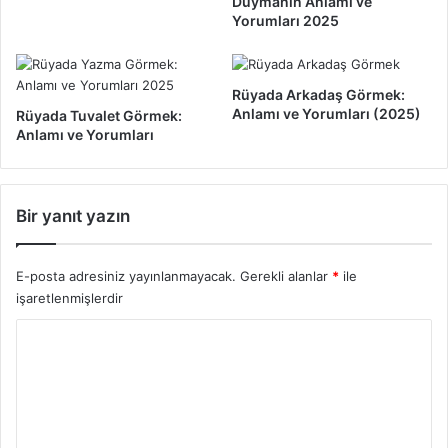
Duymanın Anlamı ve
k
Y
Yorumları 2025
?
o
2
r
0
u
2
Rüyada Arkadaş Görmek:
m
Anlamı ve Yorumları (2025)
5
Rüyada Tuvalet Görmek:
l
Anlamı ve Yorumları
a
r
ı
2
Bir yanıt yazın
0
2
5
E-posta adresiniz yayınlanmayacak.
Gerekli alanlar
*
ile
işaretlenmişlerdir
Y
o
r
u