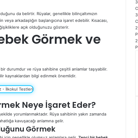
3
ğunu da belirtir. Rüyalar, genellikle bilinçaltımızın
3
nin veya arkadaşlığın başlangıcına işaret edebilir. Kısacası,
C
işikliklere açık olduğunuzu gösterir.
2
ebek Görmek ve
P
2
P
r durumdur ve rüya sahibine çeşitli anlamlar taşıyabilir.
lir kaynaklardan bilgi edinmek önemlidir.
mek Neye İşaret Eder?
 şekilde yorumlanmaktadır. Rüya sahibinin yakın zamanda
hatlığa kavuşacağı anlamına gelir.
rduğunu Görmek
için genellikle olumsuz anlamlara gelir.
Zenci bir bebek