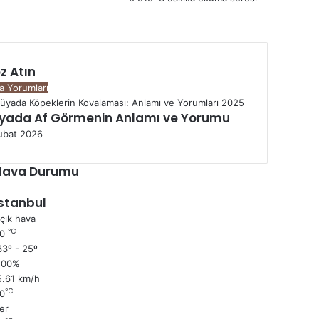
z Atın
a Yorumları
yada Af Görmenin Anlamı ve Yorumu
ubat 2026
Hava Durumu
İstanbul
çık hava
℃
30
3º - 25º
100%
5.61 km/h
℃
0
er