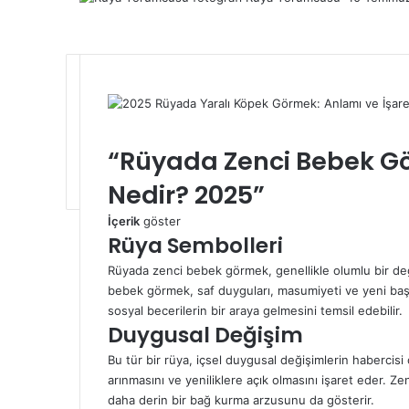
e-
posta
gönderme
F
X
L
P
W
T
“Rüyada Zenci Bebek Gö
a
i
i
h
e
c
n
n
a
l
Nedir? 2025”
e
k
t
t
e
b
e
e
s
g
İçerik
göster
o
d
r
A
r
Rüya Sembolleri
o
I
e
p
a
k
n
s
p
m
Rüyada zenci bebek görmek, genellikle olumlu bir deği
t
bebek görmek
, saf duyguları, masumiyeti ve yeni baş
sosyal becerilerin bir araya gelmesini temsil edebilir.
Duygusal Değişim
Bu tür bir
rüya
, içsel duygusal değişimlerin habercisi
arınmasını ve yeniliklere açık olmasını işaret eder. Z
daha derin bir bağ kurma arzusunu da gösterir.