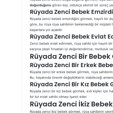
doğurduğunu
gören kişi, oldukça sıkıntılı bir süreç 
Rüyada Zenci Bebek Emzird
Rüyada zenci bebek emzirdiğini görmek, hayırlı bir du
göre, bu rüya rüya sahibinin beklemediği bir müjdeli 
başarılara yol açabilir.
Rüyada Zenci Bebek Evlat E
Zenci bebek evlat edinmek, rüya sahibi için hayırlı 
karşına çıkan fırsatları iyi değerlendirirse, mutluluk v
Rüyada Zenci Bir Bebe
Rüyada Zenci Bir Erkek Be
Rüyada zenci bir erkek bebek görmek, rüya sahibinin 
Bu, hayatında önemli değişikliklerin olabileceği anlamı
Rüyada Zenci Bir Kız Bebek
Rüyada zenci bir kız bebek görmek, evli kişiler için h
bir kız evlat sahibi olmayı işaret eder.
Rüyada Zenci İkiz Bebe
Rüyada zenci ikiz bebek görmek, rüya sahibinin sıkın