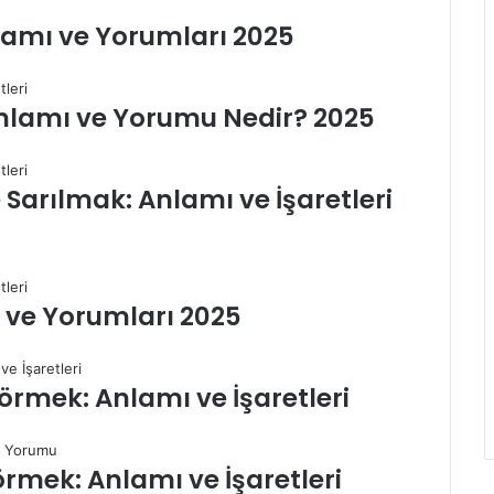
a
amı ve Yorumları 2025
m
T
a
s
nlamı ve Yorumu Nedir? 2025
a
r
ı
Sarılmak: Anlamı ve İşaretleri
m
ı
v
e
İ
 ve Yorumları 2025
l
e
t
i
rmek: Anlamı ve İşaretleri
ş
i
m
mek: Anlamı ve İşaretleri
i