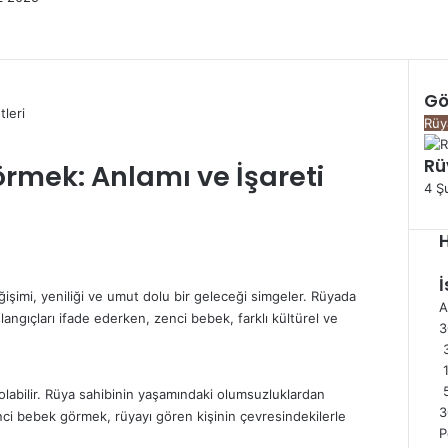
k
Gö
K
Rüy
a
Rü
p
rmek: Anlamı ve İşareti
a
4 Ş
l
ı
şimi, yeniliği ve umut dolu bir geleceği simgeler.
Rüyada
A
langıçları ifade ederken, zenci bebek, farklı kültürel ve
3
 olabilir. Rüya sahibinin yaşamındaki olumsuzluklardan
3
enci bebek görmek, rüyayı gören kişinin çevresindekilerle
P