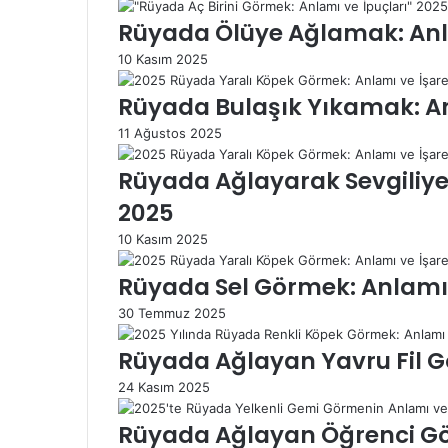
ı
Rüyada Ölüye Ağlamak: Anl
S
i
10 Kasım 2025
s
t
Rüyada Bulaşık Yıkamak: A
e
11 Ağustos 2025
m
l
Rüyada Ağlayarak Sevgiliye 
e
r
2025
M
10 Kasım 2025
ü
h
Rüyada Sel Görmek: Anlamı
e
n
30 Temmuz 2025
d
i
Rüyada Ağlayan Yavru Fil Gö
s
24 Kasım 2025
l
i
Rüyada Ağlayan Öğrenci Gör
ğ