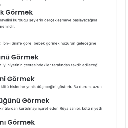
r.
ek Görmek
hayalini kurduğu şeylerin gerçekleşmeye başlayacağına
nemlidir.
der. İbn-i Sirin’e göre, bebek görmek huzurun geleceğine
ünü Görmek
yi niyetinin çevresindekiler tarafından takdir edileceği
ini Görmek
 kötü hislerine yenik düşeceğini gösterir. Bu durum, uzun
düğünü Görmek
ılardan kurtulmayı işaret eder. Rüya sahibi, kötü niyetli
ını Görmek