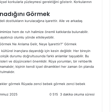
çsel korkularla yüzleşmesi gerektiğini gösterir. Korkularının
ynadığını Görmek
i dostlukların kurulacağına işarettir. Aile ve arkadaş
imimize hem de ruh halimize önemli katkılarda bulunabilir.
yatınızı olumlu yönde etkileyebilir.
 kültürel inançlara dayandığı için kesin değildir. Her bireyin
olojik durumu doğrultusunda farklı anlamlar taşıyabilir. Bu
sleri ve düşünceleri önemlidir.
Rüya yorumları
, bir rehberlik
mamalıdır; kişinin kendi içsel dinamikleri her zaman ön planda
tulmalıdır.
ebekler görmek
Rüyada zenci bebek görmek
zenci bebek
emmuz 2025
0
515
3 dakika okuma süresi