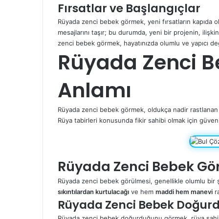
Fırsatlar ve Başlangıçlar
Rüyada zenci bebek görmek, yeni fırsatların kapıda oldu
mesajlarını taşır; bu durumda, yeni bir projenin, ilişki
zenci bebek görmek, hayatınızda olumlu ve yapıcı değ
Rüyada Zenci B
Anlamı
Rüyada zenci bebek görmek, oldukça nadir rastlanan bi
Rüya tabirleri
konusunda fikir sahibi olmak için güveni
Rüyada Zenci Bebek Gör
Rüyada zenci bebek görülmesi, genellikle olumlu bir
sıkıntılardan kurtulacağı
ve hem
maddi hem manevi
ra
Rüyada Zenci Bebek Doğu
Rüyada zenci bebek doğurduğunu görmek, rüya sahibi 