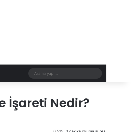
Facebook
X
YouTube
Instagram
Kayıt Ol
Rastgele Makale
Kenar Bölmes
Rastgele Makale
Arama
yap
...
İşareti Nedir?
0
515
3 dakika okuma süresi