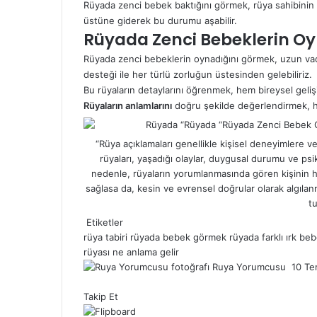
Rüyada zenci bebek baktığını görmek, rüya sahibinin i
üstüne giderek bu durumu aşabilir.
Rüyada Zenci Bebeklerin O
Rüyada zenci bebeklerin oynadığını görmek, uzun vadel
desteği ile her türlü zorluğun üstesinden gelebiliriz.
Bu rüyaların detaylarını öğrenmek, hem bireysel geliş
Rüyaların anlamlarını
doğru şekilde değerlendirmek, ha
“Rüya açıklamaları genellikle kişisel deneyimlere ve
rüyaları, yaşadığı olaylar, duygusal durumu ve psik
nedenle, rüyaların yorumlanmasında gören kişinin hi
sağlasa da, kesin ve evrensel doğrular olarak algılan
tu
Etiketler
rüya tabiri
rüyada bebek görmek
rüyada farklı ırk b
rüyası ne anlama gelir
Ruya Yorumcusu
B
10 T
F
X
L
P
W
T
i
Takip Et
a
i
i
h
e
r
c
n
n
a
l
e