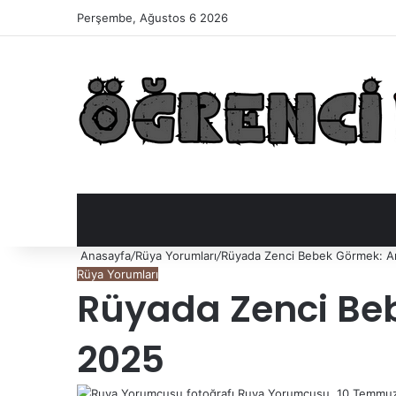
Perşembe, Ağustos 6 2026
Anasayfa
/
Rüya Yorumları
/
Rüyada Zenci Bebek Görmek: An
Rüya Yorumları
Rüyada Zenci Beb
2025
Ruya Yorumcusu
Bir
10 Temmu