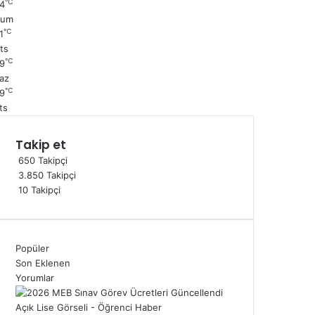
℃
4
Cum
℃
1
ts
℃
9
az
℃
9
ts
Takip et
650
Takipçi
3.850
Takipçi
10
Takipçi
Popüler
Son Eklenen
Yorumlar