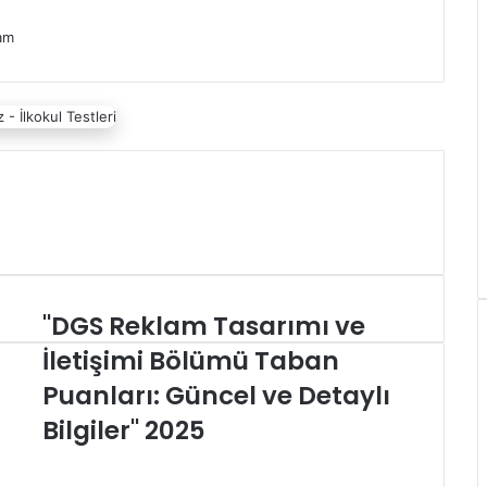
am
"DGS Reklam Tasarımı ve
"
D
İletişimi Bölümü Taban
G
Puanları: Güncel ve Detaylı
S
R
Bilgiler" 2025
e
k
l