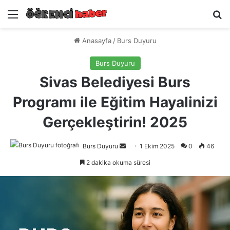
Menü
A
Anasayfa
/
Burs Duyuru
Burs Duyuru
Sivas Belediyesi Burs
Programı ile Eğitim Hayalinizi
Gerçekleştirin! 2025
Burs Duyuru
Bir
1 Ekim 2025
0
46
e-
2 dakika okuma süresi
posta
göndermek