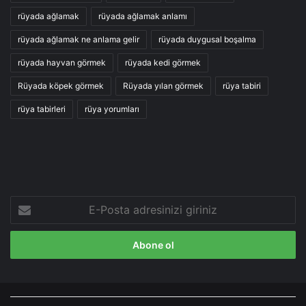
rüyada ağlamak
rüyada ağlamak anlamı
rüyada ağlamak ne anlama gelir
rüyada duygusal boşalma
rüyada hayvan görmek
rüyada kedi görmek
Rüyada köpek görmek
Rüyada yılan görmek
rüya tabiri
rüya tabirleri
rüya yorumları
E-
Posta
adresinizi
giriniz