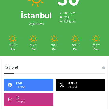
İstanbul
30º - 27º
72%
7.17 km/h
Açık hava
30
32
30
30
27
℃
℃
℃
℃
℃
Pts
Sal
Çar
Per
Cum
Takip et
650
3.850
Takipçi
Takipçi
10
Takipçi