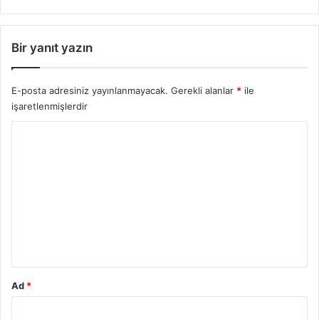
2
0
2
Bir yanıt yazın
5
E-posta adresiniz yayınlanmayacak.
Gerekli alanlar
*
ile
işaretlenmişlerdir
Y
o
r
u
m
*
Ad
*