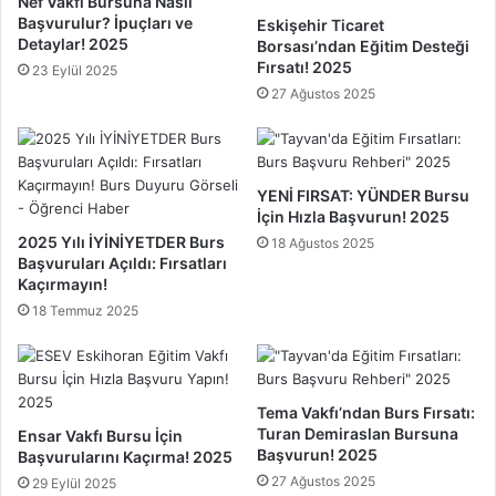
Nef Vakfı Bursuna Nasıl
l
a
Başvurulur? İpuçları ve
Eskişehir Ticaret
a
ş
Detaylar! 2025
Borsası’ndan Eğitim Desteği
r
m
Fırsatı! 2025
23 Eylül 2025
ı
a
27 Ağustos 2025
2
n
0
ı
2
n
5
A
YENİ FIRSAT: YÜNDER Bursu
n
İçin Hızla Başvurun! 2025
l
2025 Yılı İYİNİYETDER Burs
18 Ağustos 2025
a
Başvuruları Açıldı: Fırsatları
m
Kaçırmayın!
ı
18 Temmuz 2025
v
e
Y
o
Tema Vakfı’ndan Burs Fırsatı:
r
Turan Demiraslan Bursuna
Ensar Vakfı Bursu İçin
u
Başvurun! 2025
Başvurularını Kaçırma! 2025
m
27 Ağustos 2025
u
29 Eylül 2025