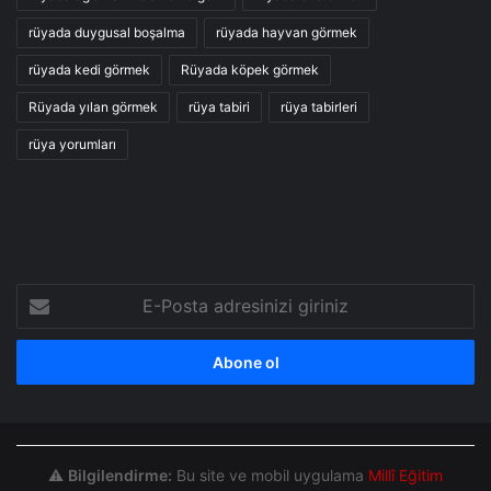
rüyada duygusal boşalma
rüyada hayvan görmek
rüyada kedi görmek
Rüyada köpek görmek
Rüyada yılan görmek
rüya tabiri
rüya tabirleri
rüya yorumları
E-
Posta
adresinizi
giriniz
⚠️
Bilgilendirme:
Bu site ve mobil uygulama
Millî Eğitim