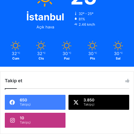
İstanbul
32º - 25º
81%
2.46 km/h
Açık hava
32
32
30
30
30
℃
℃
℃
℃
℃
Cum
Cts
Paz
Pts
Sal
Takip et
650
3.850
Takipçi
Takipçi
10
Takipçi