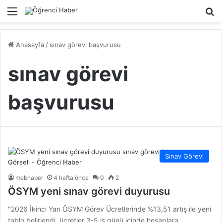
Menü
A
Anasayfa
/
sınav görevi başvurusu
sınav görevi
başvurusu
Sınav Görevi
mebhaber
4 hafta önce
0
2
ÖSYM yeni sınav görevi duyurusu
"2026 İkinci Yarı ÖSYM Görev Ücretlerinde %13,51 artış ile yeni
tablo belirlendi, ücretler 3-5 iş günü içinde hesaplara