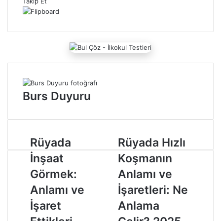
Takip Et
r
e
-
p
o
s
t
a
g
Burs Duyuru
ö
n
d
e
r
R
Rüyada
R
Rüyada Hızlı
m
ü
ü
İnşaat
Koşmanın
e
y
y
k
a
a
Görmek:
Anlamı ve
d
d
Anlamı ve
İşaretleri: Ne
a
a
İ
H
İşaret
Anlama
n
ı