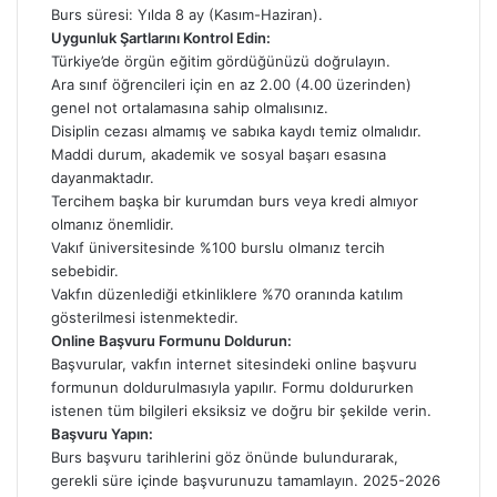
Burs süresi: Yılda 8 ay (Kasım-Haziran).
Uygunluk Şartlarını Kontrol Edin:
Türkiye’de örgün eğitim gördüğünüzü doğrulayın.
Ara sınıf öğrencileri için en az 2.00 (4.00 üzerinden)
genel not ortalamasına sahip olmalısınız.
Disiplin cezası almamış ve sabıka kaydı temiz olmalıdır.
Maddi durum, akademik ve sosyal başarı esasına
dayanmaktadır.
Tercihem başka bir kurumdan burs veya kredi almıyor
olmanız önemlidir.
Vakıf üniversitesinde %100 burslu olmanız tercih
sebebidir.
Vakfın düzenlediği etkinliklere %70 oranında katılım
gösterilmesi istenmektedir.
Online Başvuru Formunu Doldurun:
Başvurular, vakfın internet sitesindeki online başvuru
formunun doldurulmasıyla yapılır. Formu doldururken
istenen tüm bilgileri eksiksiz ve doğru bir şekilde verin.
Başvuru Yapın:
Burs başvuru tarihlerini göz önünde bulundurarak,
gerekli süre içinde başvurunuzu tamamlayın. 2025-2026