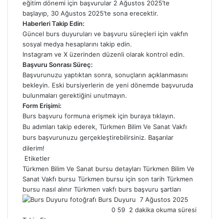
eğitim dönemi için başvurular 2 Ağustos 2025’te
başlayıp, 30 Ağustos 2025’te sona erecektir.
Haberleri Takip Edin:
Güncel burs duyuruları ve başvuru süreçleri için vakfın
sosyal medya hesaplarını takip edin.
Instagram
ve
X
üzerinden düzenli olarak kontrol edin.
Başvuru Sonrası Süreç:
Başvurunuzu yaptıktan sonra, sonuçların açıklanmasını
bekleyin. Eski bursiyerlerin de yeni dönemde başvuruda
bulunmaları gerektiğini unutmayın.
Form Erişimi:
Burs başvuru formuna erişmek için
buraya tıklayın
.
Bu adımları takip ederek, Türkmen Bilim Ve Sanat Vakfı
burs başvurunuzu gerçekleştirebilirsiniz. Başarılar
dilerim!
Etiketler
Türkmen Bilim Ve Sanat bursu detayları
Türkmen Bilim Ve
Sanat Vakfı bursu
Türkmen bursu için son tarih
Türkmen
bursu nasıl alınır
Türkmen vakfı burs başvuru şartları
Burs Duyuru
B
7 Ağustos 2025
0
59
2 dakika okuma süresi
i