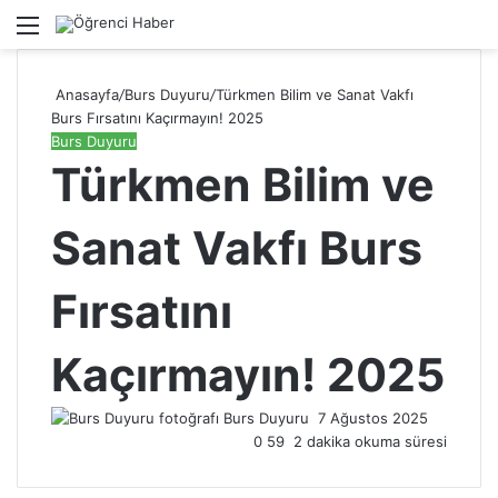
Menü
A
Anasayfa
/
Burs Duyuru
/
Türkmen Bilim ve Sanat Vakfı
Burs Fırsatını Kaçırmayın! 2025
Burs Duyuru
Türkmen Bilim ve
Sanat Vakfı Burs
Fırsatını
Kaçırmayın! 2025
Burs Duyuru
Bir
7 Ağustos 2025
0
59
2 dakika okuma süresi
e-
posta
göndermek