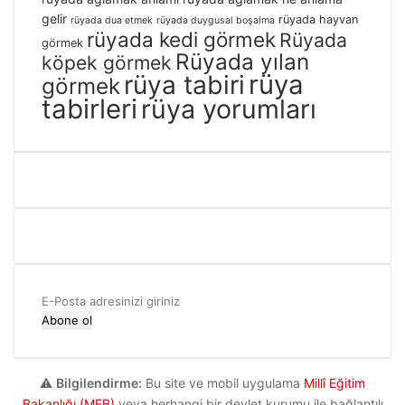
gelir
rüyada hayvan
rüyada dua etmek
rüyada duygusal boşalma
rüyada kedi görmek
Rüyada
görmek
Rüyada yılan
köpek görmek
rüya
rüya tabiri
görmek
tabirleri
rüya yorumları
E-
Posta
adresinizi
giriniz
⚠️
Bilgilendirme:
Bu site ve mobil uygulama
Millî Eğitim
Bakanlığı (MEB)
veya herhangi bir devlet kurumu ile bağlantılı