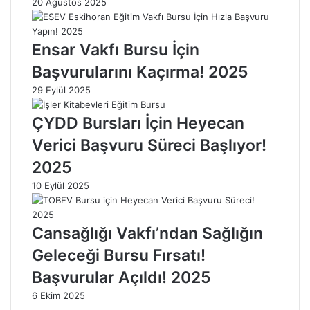
20 Ağustos 2025
r
r
e
e
t
t
Ensar Vakfı Bursu İçin
E
l
Başvurularını Kaçırma! 2025
t
e
t
r
29 Eylül 2025
i
i
k
:
ÇYDD Bursları İçin Heyecan
l
N
Verici Başvuru Süreci Başlıyor!
e
e
r
A
2025
i
n
10 Eylül 2025
N
l
e
a
d
m
Cansağlığı Vakfı’ndan Sağlığın
i
a
r
G
Geleceği Bursu Fırsatı!
?
e
Başvurular Açıldı! 2025
2
l
0
i
6 Ekim 2025
2
r