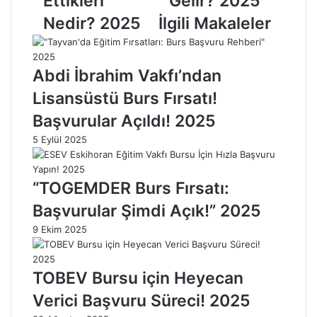
Ettikleri
Gelir? 2025
ş
z
a
l
Nedir? 2025
İlgili Makaleler
a
ı
t
K
G
o
Abdi İbrahim Vakfı’ndan
ö
ş
r
m
Lisansüstü Burs Fırsatı!
m
a
Başvurular Açıldı! 2025
e
n
k
ı
5 Eylül 2025
:
n
A
A
n
n
“TOGEMDER Burs Fırsatı:
l
l
Başvurular Şimdi Açık!” 2025
a
a
m
m
9 Ekim 2025
ı
ı
v
v
e
e
TOBEV Bursu için Heyecan
İ
İ
Verici Başvuru Süreci! 2025
ş
ş
a
a