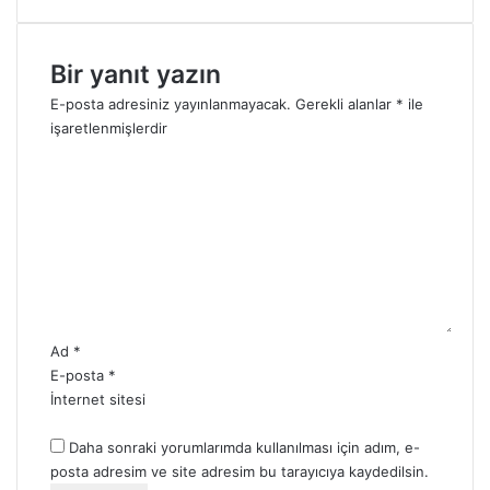
5
?
2
0
Bir yanıt yazın
2
5
E-posta adresiniz yayınlanmayacak.
Gerekli alanlar
*
ile
işaretlenmişlerdir
Y
o
r
u
m
*
Ad
*
E-posta
*
İnternet sitesi
Daha sonraki yorumlarımda kullanılması için adım, e-
posta adresim ve site adresim bu tarayıcıya kaydedilsin.