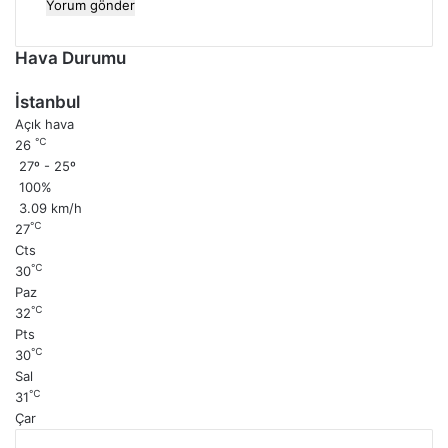
Hava Durumu
İstanbul
Açık hava
℃
26
27º - 25º
100%
3.09 km/h
℃
27
Cts
℃
30
Paz
℃
32
Pts
℃
30
Sal
℃
31
Çar