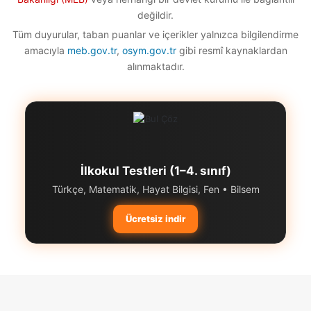
değildir.
Tüm duyurular, taban puanlar ve içerikler yalnızca bilgilendirme
amacıyla
meb.gov.tr
,
osym.gov.tr
gibi resmî kaynaklardan
alınmaktadır.
İlkokul Testleri (1–4. sınıf)
Türkçe, Matematik, Hayat Bilgisi, Fen • Bilsem
Ücretsiz indir
Başa
dön
tuşu