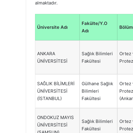
almaktadır.
Fakülte/Y.O
Üniversite Adı
Bölüm
Adı
ANKARA
Sağlık Bilimleri
Ortez 
ÜNİVERSİTESİ
Fakültesi
Prote
SAĞLIK BİLİMLERİ
Gülhane Sağlık
Ortez 
ÜNİVERSİTESİ
Bilimleri
Prote
(İSTANBUL)
Fakültesi
(Ankar
ONDOKUZ MAYIS
Sağlık Bilimleri
Ortez 
ÜNİVERSİTESİ
Fakültesi
Prote
(SAMSUN)