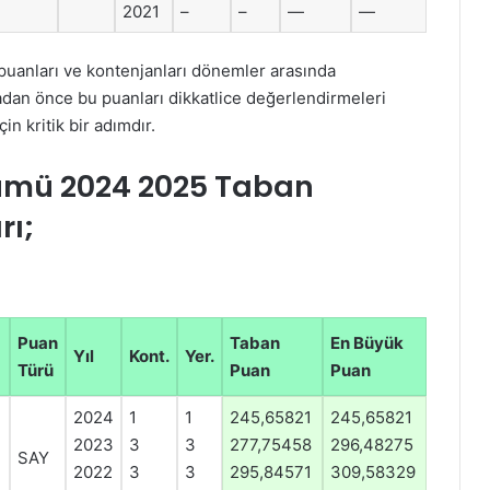
2021
–
–
—
—
n puanları ve kontenjanları dönemler arasında
adan önce bu puanları dikkatlice değerlendirmeleri
in kritik bir adımdır.
lümü 2024 2025 Taban
rı;
Puan
Taban
En Büyük
Yıl
Kont.
Yer.
Türü
Puan
Puan
2024
1
1
245,65821
245,65821
2023
3
3
277,75458
296,48275
SAY
2022
3
3
295,84571
309,58329