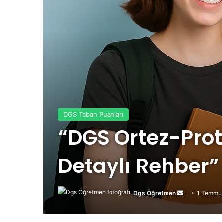
DGS Taban Puanları
“DGS Ortez-Pro
Detaylı Rehber”
Dgs Öğretmen
Bir
1 Temmu
e-
posta