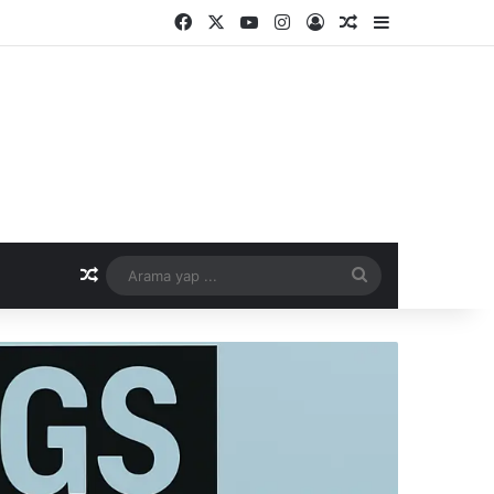
Facebook
X
YouTube
Instagram
Kayıt Ol
Rastgele Makale
Kenar Bölme
Rastgele Makale
Arama
yap
...