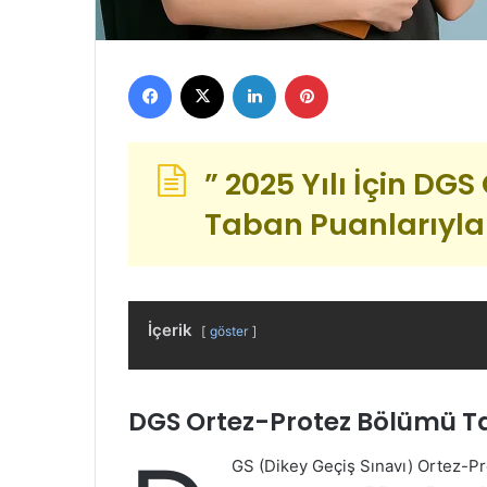
Facebook
X
LinkedIn
Pinterest
” 2025 Yılı İçin DG
Taban Puanlarıyla 
İçerik
göster
DGS Ortez-Protez Bölümü T
GS (Dikey Geçiş Sınavı) Ortez-Pr