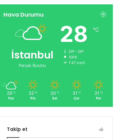
Hava Durumu
28
℃
İstanbul
29º - 26º
100%
7.47 km/h
Parçalı Bulutlu
29
32
30
31
31
℃
℃
℃
℃
℃
Paz
Pts
Sal
Çar
Per
Takip et