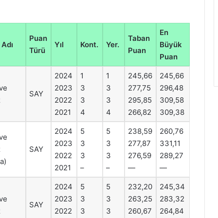
En
Puan
Taban
 Adı
Yıl
Kont.
Yer.
Büyük
Türü
Puan
Puan
2024
1
1
245,66
245,66
ve
2023
3
3
277,75
296,48
SAY
z
2022
3
3
295,85
309,58
2021
4
4
266,82
309,38
2024
5
5
238,59
260,76
ve
2023
3
3
277,87
331,11
z
SAY
2022
3
3
276,59
289,27
a)
2021
–
–
—
—
2024
5
5
232,20
245,34
ve
2023
3
3
263,25
283,32
SAY
z
2022
3
3
260,67
264,84