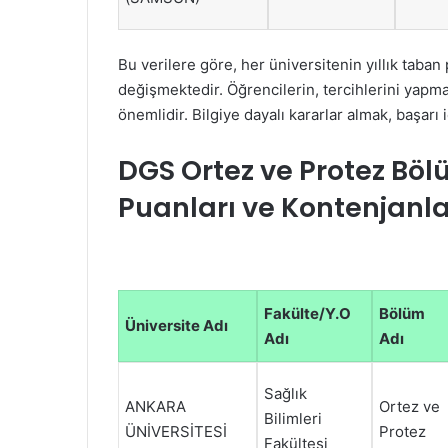
Bu verilere göre, her üniversitenin yıllık taba
değişmektedir. Öğrencilerin, tercihlerini yapm
önemlidir. Bilgiye dayalı kararlar almak, başarı iç
DGS Ortez ve Protez Bö
Puanları ve Kontenjanla
Fakülte/Y.O
Bölüm
Üniversite Adı
Adı
Adı
Sağlık
ANKARA
Ortez ve
Bilimleri
ÜNİVERSİTESİ
Protez
Fakültesi