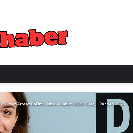
GS Ortez-Protez Bölümü Taban Puanları 2023: Detaylı Rehber” 2025