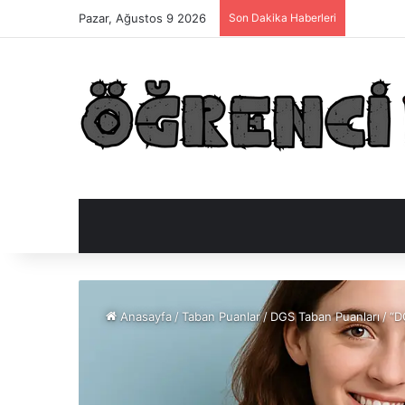
Pazar, Ağustos 9 2026
Son Dakika Haberleri
Anasayfa
/
Taban Puanlar
/
DGS Taban Puanları
/
“D