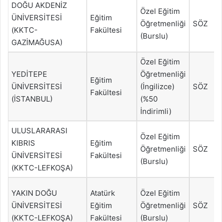
DOĞU AKDENİZ
Özel Eğitim
ÜNİVERSİTESİ
Eğitim
Öğretmenliği
SÖZ
(KKTC-
Fakültesi
(Burslu)
GAZİMAĞUSA)
Özel Eğitim
YEDİTEPE
Öğretmenliği
Eğitim
ÜNİVERSİTESİ
(İngilizce)
SÖZ
Fakültesi
(İSTANBUL)
(%50
İndirimli)
ULUSLARARASI
Özel Eğitim
KIBRIS
Eğitim
Öğretmenliği
SÖZ
ÜNİVERSİTESİ
Fakültesi
(Burslu)
(KKTC-LEFKOŞA)
YAKIN DOĞU
Atatürk
Özel Eğitim
ÜNİVERSİTESİ
Eğitim
Öğretmenliği
SÖZ
(KKTC-LEFKOŞA)
Fakültesi
(Burslu)