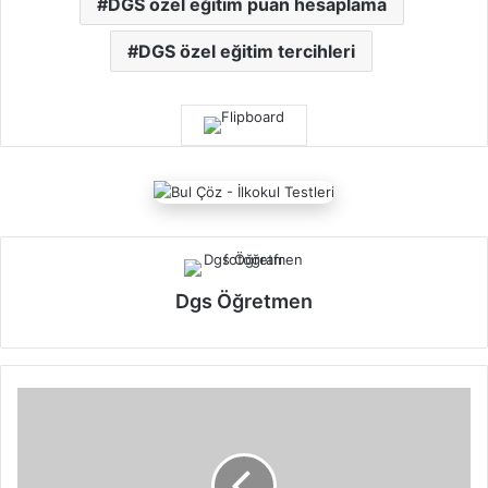
DGS özel eğitim puan hesaplama
DGS özel eğitim tercihleri
Dgs Öğretmen
"
D
G
S