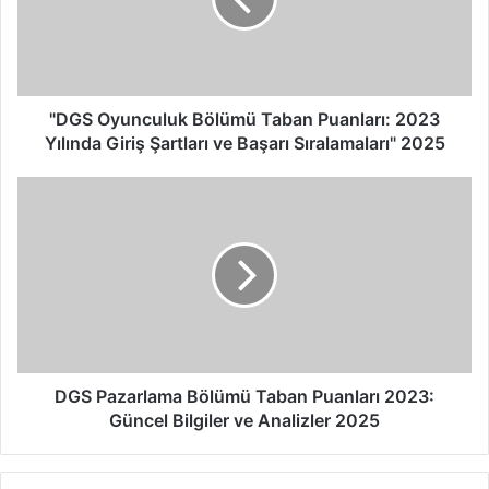
O
y
u
n
c
u
"DGS Oyunculuk Bölümü Taban Puanları: 2023
l
Yılında Giriş Şartları ve Başarı Sıralamaları" 2025
u
k
D
B
G
ö
S
l
P
ü
a
m
z
ü
a
T
r
a
l
b
a
DGS Pazarlama Bölümü Taban Puanları 2023:
a
m
Güncel Bilgiler ve Analizler 2025
n
a
P
B
u
ö