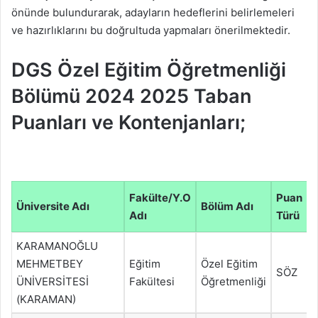
önünde bulundurarak, adayların hedeflerini belirlemeleri
ve hazırlıklarını bu doğrultuda yapmaları önerilmektedir.
DGS Özel Eğitim Öğretmenliği
Bölümü 2024 2025 Taban
Puanları ve Kontenjanları;
Fakülte/Y.O
Puan
Üniversite Adı
Bölüm Adı
Y
Adı
Türü
KARAMANOĞLU
MEHMETBEY
Eğitim
Özel Eğitim
SÖZ
ÜNİVERSİTESİ
Fakültesi
Öğretmenliği
(KARAMAN)