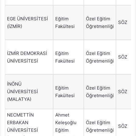
EGE ÜNİVERSİTESİ
Eğitim
Özel Eğitim
SÖZ
(İZMİR)
Fakültesi
Öğretmenliği
İZMİR DEMOKRASİ
Eğitim
Özel Eğitim
SÖZ
ÜNİVERSİTESİ
Fakültesi
Öğretmenliği
İNÖNÜ
Eğitim
Özel Eğitim
ÜNİVERSİTESİ
SÖZ
Fakültesi
Öğretmenliği
(MALATYA)
NECMETTİN
Ahmet
ERBAKAN
Keleşoğlu
Özel Eğitim
SÖZ
ÜNİVERSİTESİ
Eğitim
Öğretmenliği