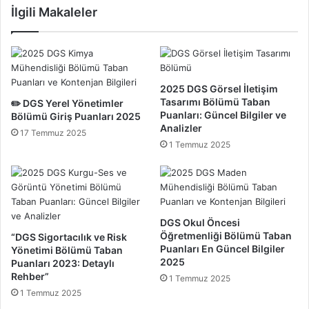
İlgili Makaleler
a
l
n
ü
l
m
a
ü
r
T
ı
a
2025 DGS Görsel İletişim
:
b
Tasarımı Bölümü Taban
✏️ DGS Yerel Yönetimler
2
a
Puanları: Güncel Bilgiler ve
Bölümü Giriş Puanları 2025
0
Analizler
n
17 Temmuz 2025
2
P
1 Temmuz 2025
3
u
Y
a
ı
n
l
l
ı
a
DGS Okul Öncesi
n
r
Öğretmenliği Bölümü Taban
“DGS Sigortacılık ve Risk
d
ı
Puanları En Güncel Bilgiler
Yönetimi Bölümü Taban
a
2
2025
Puanları 2023: Detaylı
G
0
Rehber”
1 Temmuz 2025
i
2
1 Temmuz 2025
r
3