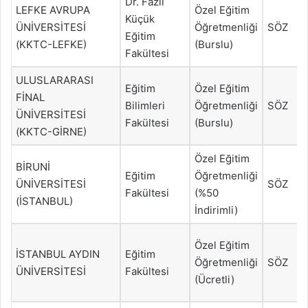
Dr. Fazıl
LEFKE AVRUPA
Özel Eğitim
Küçük
ÜNİVERSİTESİ
Öğretmenliği
SÖZ
Eğitim
(KKTC-LEFKE)
(Burslu)
Fakültesi
ULUSLARARASI
Eğitim
Özel Eğitim
FİNAL
Bilimleri
Öğretmenliği
SÖZ
ÜNİVERSİTESİ
Fakültesi
(Burslu)
(KKTC-GİRNE)
Özel Eğitim
BİRUNİ
Eğitim
Öğretmenliği
ÜNİVERSİTESİ
SÖZ
Fakültesi
(%50
(İSTANBUL)
İndirimli)
Özel Eğitim
İSTANBUL AYDIN
Eğitim
Öğretmenliği
SÖZ
ÜNİVERSİTESİ
Fakültesi
(Ücretli)