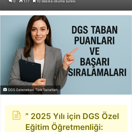
0
177
10 dakika okuma süresi
posta
göndermek
DGS Geleneksel Türk Sanatları
” 2025 Yılı için DGS Özel
Eğitim Öğretmenliği: