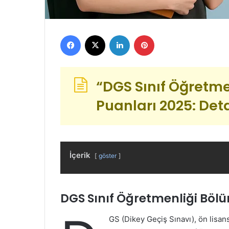
Facebook
X
LinkedIn
Pinterest
“DGS Sınıf Öğretm
Puanları 2025: Deta
İçerik
göster
DGS Sınıf Öğretmenliği Böl
GS (Dikey Geçiş Sınavı), ön lisan