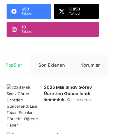
650
3.850
Takipçi
Takipçi
10
Takipçi
Popüler
Son Eklenen
Yorumlar
2026 MEB Sınav Görev
Ücretleri Güncellendi
13 Ocak 2026