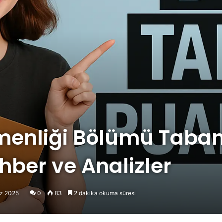
tmenliği Bölümü Taban
hber ve Analizler
z 2025
0
83
2 dakika okuma süresi