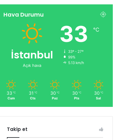
Hava Durumu
33
℃
İstanbul
33º - 27º
99%
5.13 km/h
Açık hava
33
31
30
30
30
℃
℃
℃
℃
℃
Cum
Cts
Paz
Pts
Sal
Takip et