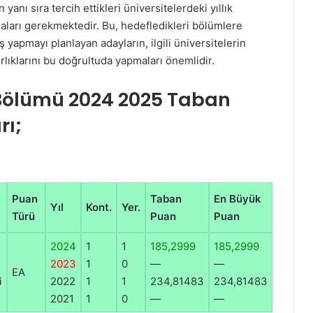
anı sıra tercih ettikleri üniversitelerdeki yıllık
aları gerekmektedir. Bu, hedefledikleri bölümlere
iş yapmayı planlayan adayların, ilgili üniversitelerin
ırlıklarını bu doğrultuda yapmaları önemlidir.
 Bölümü 2024 2025 Taban
rı;
Puan
Taban
En Büyük
Yıl
Kont.
Yer.
Türü
Puan
Puan
2024
1
1
185,2999
185,2999
2023
1
0
—
—
EA
i
2022
1
1
234,81483
234,81483
2021
1
0
—
—