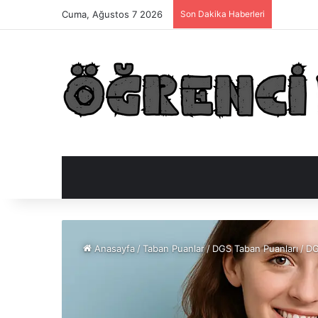
Cuma, Ağustos 7 2026
Son Dakika Haberleri
Anasayfa
/
Taban Puanlar
/
DGS Taban Puanları
/
DG