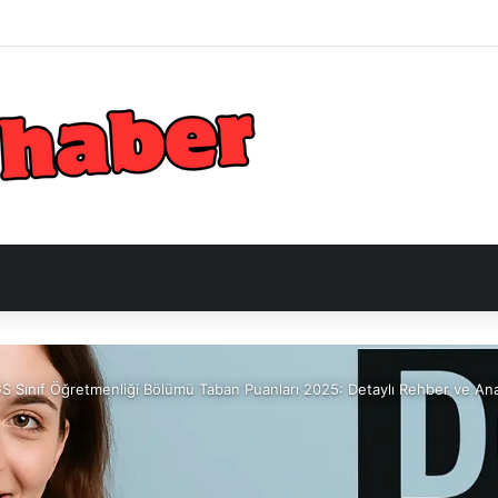
S Sınıf Öğretmenliği Bölümü Taban Puanları 2025: Detaylı Rehber ve Ana