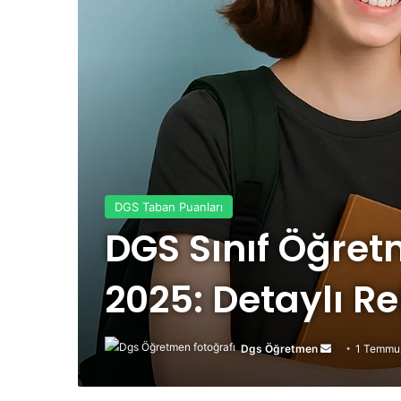
DGS Taban Puanları
DGS Sınıf Öğre
2025: Detaylı Re
Dgs Öğretmen
Bir
1 Temmu
e-
posta