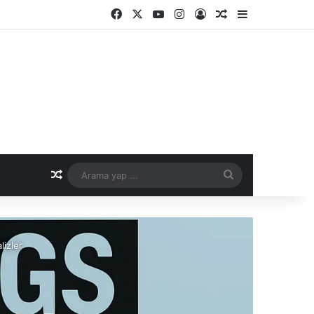
Facebook
X
YouTube
Instagram
Kayıt Ol
Rastgele Makale
Kenar Bölme
Rastgele Makale
Arama
yap
...
lizler