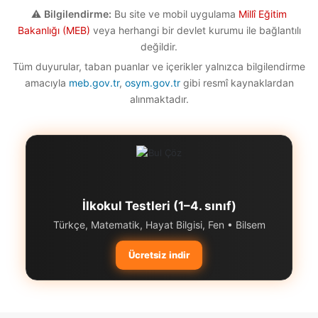
⚠️
Bilgilendirme:
Bu site ve mobil uygulama
Millî Eğitim
Bakanlığı (MEB)
veya herhangi bir devlet kurumu ile bağlantılı
değildir.
Tüm duyurular, taban puanlar ve içerikler yalnızca bilgilendirme
amacıyla
meb.gov.tr
,
osym.gov.tr
gibi resmî kaynaklardan
alınmaktadır.
İlkokul Testleri (1–4. sınıf)
Türkçe, Matematik, Hayat Bilgisi, Fen • Bilsem
Ücretsiz indir
Başa