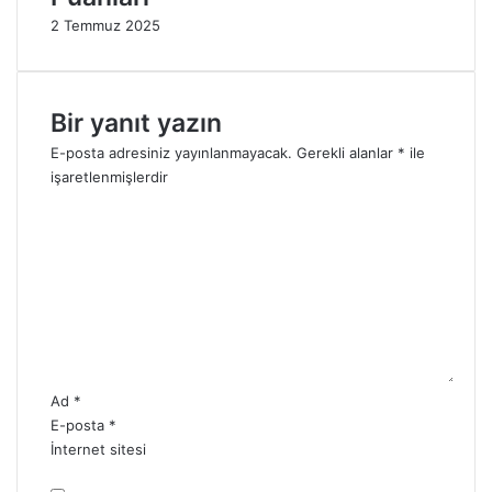
r
l
2 Temmuz 2025
i
g
ş
i
P
l
u
e
Bir yanıt yazın
a
r
n
2
E-posta adresiniz yayınlanmayacak.
Gerekli alanlar
*
ile
l
0
işaretlenmişlerdir
a
2
Y
r
5
o
ı
r
2
u
0
m
2
*
5
Ad
*
E-posta
*
İnternet sitesi