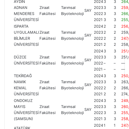
AYDIN
2024
3
3
264
ADNAN
Ziraat
Tarımsal
2023
3
3
259
SAY
MENDERES
Fakültesi
Biyoteknoloji
2022
3
3
266
ÜNİVERSİTESİ
2021
3
3
255
ISPARTA
2024
2
2
256
UYGULAMALI
Ziraat
Tarımsal
2023
2
2
259
SAY
BİLİMLER
Fakültesi
Biyoteknoloji
2022
2
2
247
ÜNİVERSİTESİ
2021
2
2
258
2024
3
3
251,
DÜZCE
Ziraat
Tarımsal
2023
3
3
251
SAY
ÜNİVERSİTESİ
Fakültesi
Biyoteknoloji
2022
–
–
—
2021
–
–
—
TEKİRDAĞ
2024
3
3
250
NAMIK
Ziraat
Tarımsal
2023
3
3
263
SAY
KEMAL
Fakültesi
Biyoteknoloji
2022
2
2
266
ÜNİVERSİTESİ
2021
2
2
274
ONDOKUZ
2024
3
3
249
MAYIS
Ziraat
Tarımsal
2023
3
3
260
SAY
ÜNİVERSİTESİ
Fakültesi
Biyoteknoloji
2022
3
3
255
(SAMSUN)
2021
3
3
258
2024
1
1
247
ATATÜRK