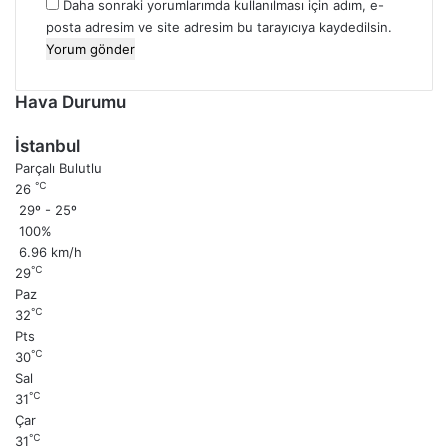
Daha sonraki yorumlarımda kullanılması için adım, e-
posta adresim ve site adresim bu tarayıcıya kaydedilsin.
Hava Durumu
İstanbul
Parçalı Bulutlu
℃
26
29º - 25º
100%
6.96 km/h
℃
29
Paz
℃
32
Pts
℃
30
Sal
℃
31
Çar
℃
31