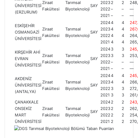
Ziraat
Tarımsal
2023
2
2
248
ÜNİVERSİTESİ
SAY
Fakültesi
Biyoteknoloji
2022
–
–
—
(ERZURUM)
2021
–
–
—
2024
4
4
247
ESKİŞEHİR
Ziraat
Tarımsal
2023
4
4
267
OSMANGAZİ
SAY
Fakültesi
Biyoteknoloji
2022
4
4
264
ÜNİVERSİTESİ
2021
4
4
265
2024
3
3
245
KIRŞEHİR AHİ
Ziraat
Tarımsal
2023
3
3
253
EVRAN
SAY
Fakültesi
Biyoteknoloji
2022
–
–
—
ÜNİVERSİTESİ
2021
–
–
—
2024
4
4
245
AKDENİZ
Ziraat
Tarımsal
2023
4
4
266
ÜNİVERSİTESİ
SAY
Fakültesi
Biyoteknoloji
2022
3
3
272
(ANTALYA)
2021
3
3
261
ÇANAKKALE
2024
2
2
243
ONSEKİZ
Ziraat
Tarımsal
2023
2
2
262
SAY
MART
Fakültesi
Biyoteknoloji
2022
2
2
254
ÜNİVERSİTESİ
2021
2
2
270