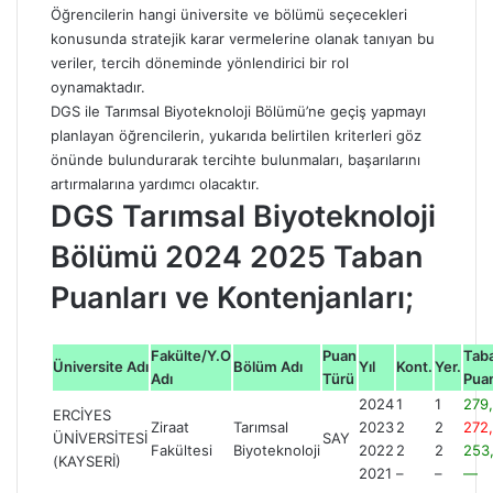
Öğrencilerin hangi üniversite ve bölümü seçecekleri
konusunda stratejik karar vermelerine olanak tanıyan bu
veriler, tercih döneminde yönlendirici bir rol
oynamaktadır.
DGS ile Tarımsal Biyoteknoloji Bölümü’ne geçiş yapmayı
planlayan öğrencilerin, yukarıda belirtilen kriterleri göz
önünde bulundurarak tercihte bulunmaları, başarılarını
artırmalarına yardımcı olacaktır.
DGS Tarımsal Biyoteknoloji
Bölümü 2024 2025 Taban
Puanları ve Kontenjanları;
Fakülte/Y.O
Puan
Tab
Üniversite Adı
Bölüm Adı
Yıl
Kont.
Yer.
Adı
Türü
Pua
2024
1
1
279
ERCİYES
Ziraat
Tarımsal
2023
2
2
272
ÜNİVERSİTESİ
SAY
Fakültesi
Biyoteknoloji
2022
2
2
253
(KAYSERİ)
2021
–
–
—