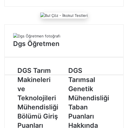
-
p
o
s
t
a
g
Dgs Öğretmen
ö
n
d
e
r
D
DGS Tarım
D
DGS
m
G
G
Makineleri
Tarımsal
e
S
S
k
T
T
ve
Genetik
a
a
Teknolojileri
Mühendisliği
r
r
ı
ı
Mühendisliği
Taban
m
m
Bölümü Giriş
Puanları
M
s
a
a
Puanları
Hakkında