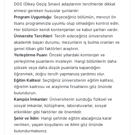
DGS (Dikey Geçiş Sınavı) adaylarının tercihlerde dikkat
etmesi gereken hususlar şunlardır:
Program Uygunluğu
: Seçeceğiniz bölümün, mevcut ön
lisans programınızla uyumlu olup olmadığını kontrol edin.
Her bölümün kendi kontenjanları ve kabul şartları vardır.
Üniversite Tercihleri
: Tercih edeceğiniz üniversitenin
akademik başarı durumu, mezunların iş bulma oranları ve
genel itibarı gibi faktörleri araştırın.
Yerleştirme Puanı
: Önceki yıllardaki kontenjan ve
yerleştirme puanlarını inceleyin. Hangi bölümlerin daha
yüksek veya daha düşük puanlarla kapandığını
öğrenmek, doğru tercih yapmanıza yardımcı olur.
Eğitim Kalitesi
: Seçtiğiniz üniversitenin eğitim kalitesi,
öğretim kadrosu ve araştırma fırsatlarını göz önünde
bulundurun.
Kampüs İmkanları
: Üniversitenin sunduğu fiziksel ve
sosyal imkanlar, kütüphane, laboratuvarlar, sosyal
etkinlikler gibi faktörler de önemlidir.
Şehir ve İklim
: Hangi şehirde eğitim alacağınıza karar
verirken, yaşam koşullarını ve iklimi göz önünde
bulundurmalısınız.