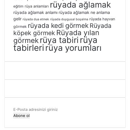
rüyada ağlamak
eğitim
rüya anlamları
rüyada ağlamak anlamı
rüyada ağlamak ne anlama
gelir
rüyada hayvan
rüyada dua etmek
rüyada duygusal boşalma
rüyada kedi görmek
Rüyada
görmek
Rüyada yılan
köpek görmek
rüya
rüya tabiri
görmek
tabirleri
rüya yorumları
E-
Posta
adresinizi
giriniz