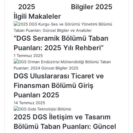
k
l
2025
Bilgiler 2025
i
G
n
e
İlgili Makaleler
e
n
l
e
e
t
“DGS Seramik Bölümü Taban
r
i
i
k
Puanları: 2025 Yılı Rehberi”
v
M
1 Temmuz 2025
e
ü
T
h
e
e
DGS Uluslararası Ticaret ve
k
n
n
d
Finansman Bölümü Giriş
o
i
Puanları 2025
l
s
o
l
14 Temmuz 2025
j
i
i
ğ
2025 DGS İletişim ve Tasarım
l
i
Bölümü Taban Puanları: Güncel
e
T
r
a