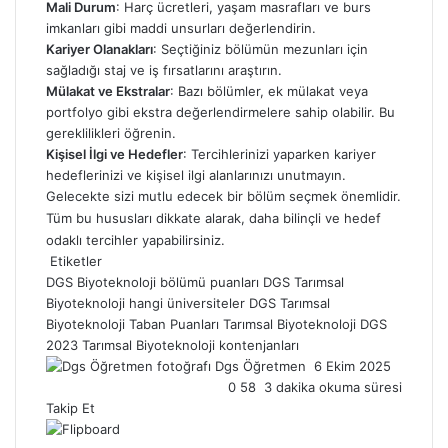
Mali Durum
: Harç ücretleri, yaşam masrafları ve burs
imkanları gibi maddi unsurları değerlendirin.
Kariyer Olanakları
: Seçtiğiniz bölümün mezunları için
sağladığı staj ve iş fırsatlarını araştırın.
Mülakat ve Ekstralar
: Bazı bölümler, ek mülakat veya
portfolyo gibi ekstra değerlendirmelere sahip olabilir. Bu
gereklilikleri öğrenin.
Kişisel İlgi ve Hedefler
: Tercihlerinizi yaparken kariyer
hedeflerinizi ve kişisel ilgi alanlarınızı unutmayın.
Gelecekte sizi mutlu edecek bir bölüm seçmek önemlidir.
Tüm bu hususları dikkate alarak, daha bilinçli ve hedef
odaklı tercihler yapabilirsiniz.
Etiketler
DGS Biyoteknoloji bölümü puanları
DGS Tarımsal
Biyoteknoloji hangi üniversiteler
DGS Tarımsal
Biyoteknoloji Taban Puanları
Tarımsal Biyoteknoloji DGS
2023
Tarımsal Biyoteknoloji kontenjanları
Dgs Öğretmen
B
6 Ekim 2025
0
58
3 dakika okuma süresi
i
Takip Et
r
e