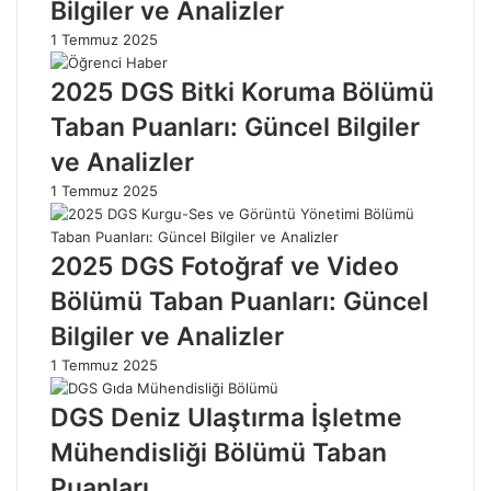
Bilgiler ve Analizler
i
b
1 Temmuz 2025
M
a
ü
n
2025 DGS Bitki Koruma Bölümü
h
P
e
u
Taban Puanları: Güncel Bilgiler
n
a
ve Analizler
d
n
i
l
1 Temmuz 2025
s
a
l
r
i
ı
2025 DGS Fotoğraf ve Video
ğ
H
Bölümü Taban Puanları: Güncel
i
a
B
k
Bilgiler ve Analizler
ö
k
l
ı
1 Temmuz 2025
ü
n
m
d
DGS Deniz Ulaştırma İşletme
ü
a
Mühendisliği Bölümü Taban
G
B
i
i
Puanları