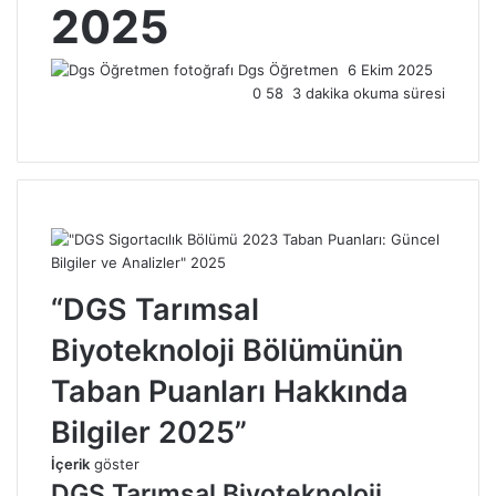
2025
Dgs Öğretmen
Bir
6 Ekim 2025
0
58
3 dakika okuma süresi
e-
posta
göndermek
“DGS Tarımsal
Biyoteknoloji Bölümünün
Taban Puanları Hakkında
Bilgiler 2025”
İçerik
göster
DGS Tarımsal Biyoteknoloji