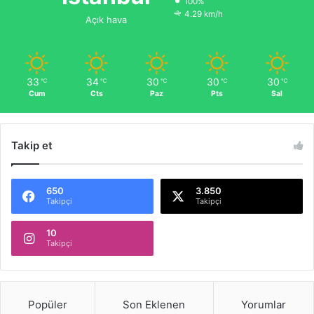
100%
4.29 km/h
Açık hava
33
34
30
30
30
℃
℃
℃
℃
℃
Cum
Cts
Paz
Pts
Sal
Takip et
650
3.850
Takipçi
Takipçi
10
Takipçi
Popüler
Son Eklenen
Yorumlar