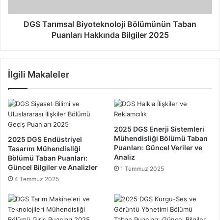
ö
m
r
s
m
a
DGS Tarımsal Biyoteknoloji Bölümünün Taban
e
l
Puanları Hakkında Bilgiler 2025
k
B
:
i
A
y
İlgili Makaleler
n
o
l
t
a
e
m
k
ı
n
v
o
2025 DGS Enerji Sistemleri
e
l
Mühendisliği Bölümü Taban
2025 DGS Endüstriyel
Y
o
Puanları: Güncel Veriler ve
Tasarım Mühendisliği
o
Analiz
j
Bölümü Taban Puanları:
r
Güncel Bilgiler ve Analizler
i
1 Temmuz 2025
u
B
4 Temmuz 2025
m
ö
u
l
2
ü
0
m