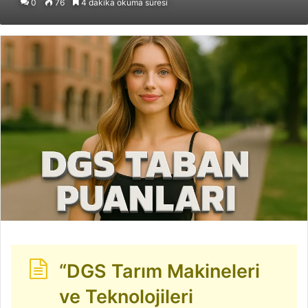
0
76
4 dakika okuma süresi
posta
göndermek
“DGS Tarım Makineleri
ve Teknolojileri