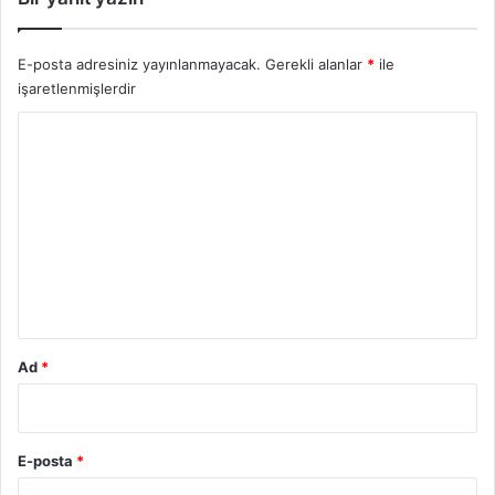
ı
n
d
E-posta adresiniz yayınlanmayacak.
Gerekli alanlar
*
ile
a
işaretlenmişlerdir
B
Y
i
l
o
g
r
i
l
u
e
m
r
2
*
0
2
5
Ad
*
E-posta
*