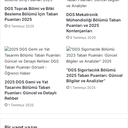
2
ü
DGS Toprak Bilimi ve Bitki
5
n
Besleme Bölümü İçin Taban
DGS Mekatronik
ü
Puanları 2025
Mühendisliği Bölümü Taban
n
Puanları ve 2025
9 Temmuz 2025
T
Kontenjanları
a
9 Temmuz 2025
b
a
n
P
u
“DGS Sigortacılık Bölümü
a
2025 Taban Puanları: Güncel
n
Bilgiler ve Analizler”
2025 DGS Gemi ve Yat
l
Tasarımı Bölümü Taban
1 Temmuz 2025
a
Puanları: Güncel ve Detaylı
r
Rehber
ı
1 Temmuz 2025
H
a
k
k
Bir yanıt yazın