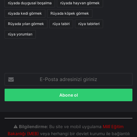
rüyada duygusal boşalma
rüyada hayvan görmek
rüyada kedi görmek
Rüyada köpek görmek
Rüyada yılan görmek
rüya tabiri
rüya tabirleri
rüya yorumları
E-
Posta
adresinizi
giriniz
⚠️
Bilgilendirme:
Bu site ve mobil uygulama
Millî Eğitim
Bakanlığı (MEB)
veya herhangi bir devlet kurumu ile bağlantılı