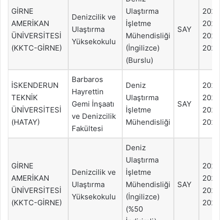
GİRNE
Ulaştırma
202
Denizcilik ve
AMERİKAN
İşletme
202
Ulaştırma
SAY
ÜNİVERSİTESİ
Mühendisliği
2022
Yüksekokulu
(KKTC-GİRNE)
(İngilizce)
2021
(Burslu)
Barbaros
İSKENDERUN
Deniz
202
Hayrettin
TEKNİK
Ulaştırma
202
Gemi İnşaatı
SAY
ÜNİVERSİTESİ
İşletme
2022
ve Denizcilik
(HATAY)
Mühendisliği
2021
Fakültesi
Deniz
Ulaştırma
GİRNE
202
Denizcilik ve
İşletme
AMERİKAN
202
Ulaştırma
Mühendisliği
SAY
ÜNİVERSİTESİ
2022
Yüksekokulu
(İngilizce)
(KKTC-GİRNE)
2021
(%50