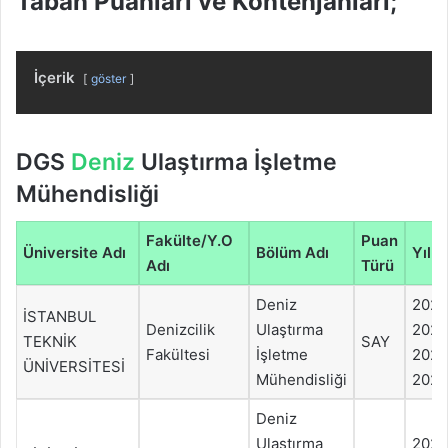
Taban Puanları ve Kontenjanları;
İçerik
göster
DGS
Deniz
Ulaştırma İşletme
Mühendisliği
Fakülte/Y.O
Puan
Üniversite Adı
Bölüm Adı
Yıl
Adı
Türü
Deniz
202
İSTANBUL
Denizcilik
Ulaştırma
202
TEKNİK
SAY
Fakültesi
İşletme
2022
ÜNİVERSİTESİ
Mühendisliği
2021
Deniz
Ulaştırma
202