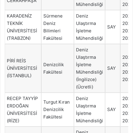
CERRAHPAŞA
Mühendisliği
2021
KARADENİZ
Sürmene
Deniz
202
TEKNİK
Deniz
Ulaştırma
202
SAY
ÜNİVERSİTESİ
Bilimleri
İşletme
2022
(TRABZON)
Fakültesi
Mühendisliği
2021
Deniz
Ulaştırma
202
PİRİ REİS
Denizcilik
İşletme
202
ÜNİVERSİTESİ
SAY
Fakültesi
Mühendisliği
2022
(İSTANBUL)
(İngilizce)
2021
(Ücretli)
RECEP TAYYİP
Deniz
202
Turgut Kıran
ERDOĞAN
Ulaştırma
202
Denizcilik
SAY
ÜNİVERSİTESİ
İşletme
2022
Fakültesi
(RİZE)
Mühendisliği
2021
Deniz