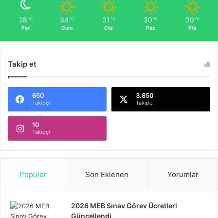
28
34
31
30
30
℃
℃
℃
℃
℃
Per
Cum
Cts
Paz
Pts
Takip et
650
3.850
Takipçi
Takipçi
10
Takipçi
Popüler
Son Eklenen
Yorumlar
2026 MEB Sınav Görev Ücretleri
Güncellendi