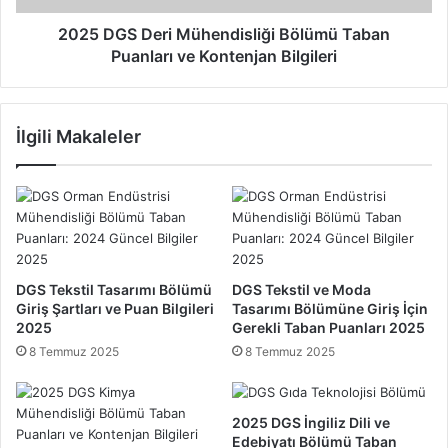
ü
e
m
r
2025 DGS Deri Mühendisliği Bölümü Taban
ü
i
Puanları ve Kontenjan Bilgileri
T
M
a
ü
b
h
İlgili Makaleler
a
e
n
n
P
d
u
i
a
s
n
l
l
i
a
ğ
DGS Tekstil Tasarımı Bölümü
DGS Tekstil ve Moda
r
i
Giriş Şartları ve Puan Bilgileri
Tasarımı Bölümüne Giriş İçin
ı
B
2025
Gerekli Taban Puanları 2025
ö
8 Temmuz 2025
8 Temmuz 2025
l
ü
m
2025 DGS İngiliz Dili ve
ü
Edebiyatı Bölümü Taban