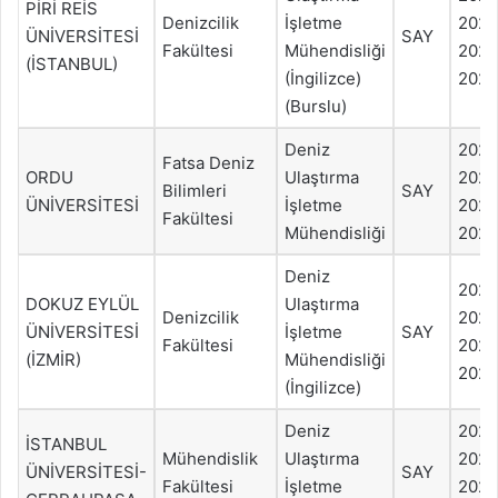
PİRİ REİS
Denizcilik
İşletme
202
ÜNİVERSİTESİ
SAY
Fakültesi
Mühendisliği
2022
(İSTANBUL)
(İngilizce)
2021
(Burslu)
Deniz
202
Fatsa Deniz
ORDU
Ulaştırma
202
Bilimleri
SAY
ÜNİVERSİTESİ
İşletme
2022
Fakültesi
Mühendisliği
2021
Deniz
202
DOKUZ EYLÜL
Ulaştırma
Denizcilik
202
ÜNİVERSİTESİ
İşletme
SAY
Fakültesi
2022
(İZMİR)
Mühendisliği
2021
(İngilizce)
Deniz
202
İSTANBUL
Mühendislik
Ulaştırma
202
ÜNİVERSİTESİ-
SAY
Fakültesi
İşletme
2022