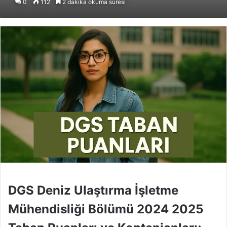
0
112
2 dakika okuma süresi
posta
göndermek
DGS Deniz Ulaştırma İşletme
Mühendisliği Bölümü 2024 2025