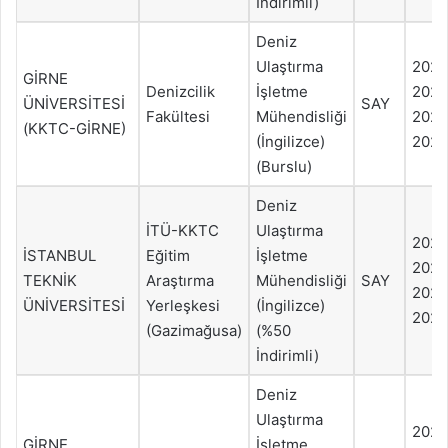
İndirimli)
Deniz
Ulaştırma
202
GİRNE
Denizcilik
İşletme
202
ÜNİVERSİTESİ
SAY
Fakültesi
Mühendisliği
2022
(KKTC-GİRNE)
(İngilizce)
2021
(Burslu)
Deniz
İTÜ-KKTC
Ulaştırma
202
İSTANBUL
Eğitim
İşletme
202
TEKNİK
Araştırma
Mühendisliği
SAY
2022
ÜNİVERSİTESİ
Yerleşkesi
(İngilizce)
2021
(Gazimağusa)
(%50
İndirimli)
Deniz
Ulaştırma
202
GİRNE
İşletme