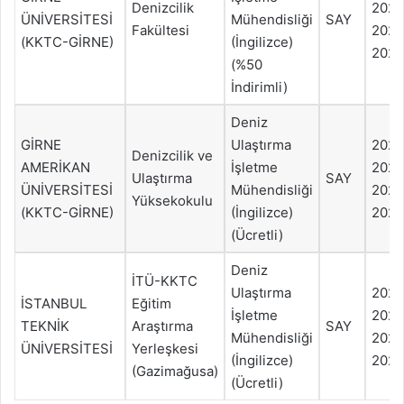
Denizcilik
202
ÜNİVERSİTESİ
Mühendisliği
SAY
Fakültesi
2022
(KKTC-GİRNE)
(İngilizce)
2021
(%50
İndirimli)
Deniz
GİRNE
Ulaştırma
202
Denizcilik ve
AMERİKAN
İşletme
202
Ulaştırma
SAY
ÜNİVERSİTESİ
Mühendisliği
2022
Yüksekokulu
(KKTC-GİRNE)
(İngilizce)
2021
(Ücretli)
Deniz
İTÜ-KKTC
Ulaştırma
202
İSTANBUL
Eğitim
İşletme
202
TEKNİK
Araştırma
SAY
Mühendisliği
2022
ÜNİVERSİTESİ
Yerleşkesi
(İngilizce)
2021
(Gazimağusa)
(Ücretli)