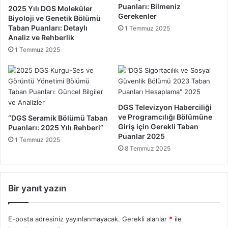
T
Puanları: Bilmeniz
2025 Yılı DGS Moleküler
a
Gerekenler
Biyoloji ve Genetik Bölümü
b
Taban Puanları: Detaylı
1 Temmuz 2025
a
Analiz ve Rehberlik
n
1 Temmuz 2025
P
u
a
n
l
DGS Televizyon Haberciliği
a
ve Programcılığı Bölümüne
“DGS Seramik Bölümü Taban
r
Giriş için Gerekli Taban
Puanları: 2025 Yılı Rehberi”
ı
Puanlar 2025
1 Temmuz 2025
v
8 Temmuz 2025
e
K
o
n
Bir yanıt yazın
t
e
n
E-posta adresiniz yayınlanmayacak.
Gerekli alanlar
*
ile
j