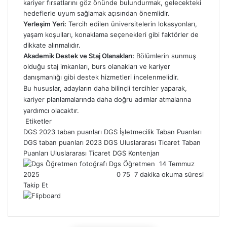
kariyer fırsatlarını göz önünde bulundurmak, gelecekteki
hedeflerle uyum sağlamak açısından önemlidir.
Yerleşim Yeri:
Tercih edilen üniversitelerin lokasyonları,
yaşam koşulları, konaklama seçenekleri gibi faktörler de
dikkate alınmalıdır.
Akademik Destek ve Staj Olanakları:
Bölümlerin sunmuş
olduğu staj imkanları, burs olanakları ve kariyer
danışmanlığı gibi destek hizmetleri incelenmelidir.
Bu hususlar, adayların daha bilinçli tercihler yaparak,
kariyer planlamalarında daha doğru adımlar atmalarına
yardımcı olacaktır.
Etiketler
DGS 2023 taban puanları
DGS İşletmecilik Taban Puanları
DGS taban puanları 2023
DGS Uluslararası Ticaret Taban
Puanları
Uluslararası Ticaret DGS Kontenjan
Dgs Öğretmen
B
14 Temmuz
2025
0
75
7 dakika okuma süresi
i
Takip Et
r
e
-
p