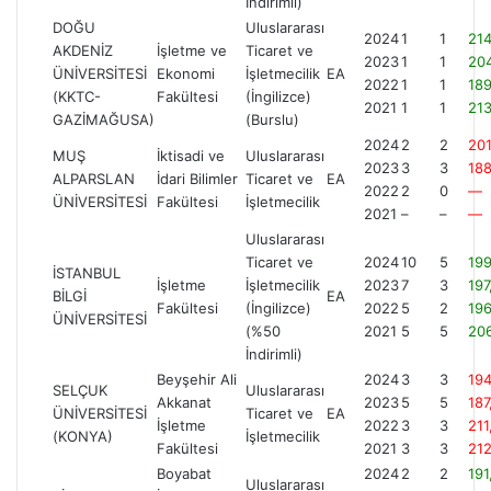
İndirimli)
DOĞU
Uluslararası
2024
1
1
21
AKDENİZ
İşletme ve
Ticaret ve
2023
1
1
20
ÜNİVERSİTESİ
Ekonomi
İşletmecilik
EA
2022
1
1
18
(KKTC-
Fakültesi
(İngilizce)
2021
1
1
21
GAZİMAĞUSA)
(Burslu)
2024
2
2
20
MUŞ
İktisadi ve
Uluslararası
2023
3
3
18
ALPARSLAN
İdari Bilimler
Ticaret ve
EA
2022
2
0
—
ÜNİVERSİTESİ
Fakültesi
İşletmecilik
2021
–
–
—
Uluslararası
Ticaret ve
2024
10
5
199
İSTANBUL
İşletme
İşletmecilik
2023
7
3
197
BİLGİ
EA
Fakültesi
(İngilizce)
2022
5
2
19
ÜNİVERSİTESİ
(%50
2021
5
5
20
İndirimli)
Beyşehir Ali
2024
3
3
194
SELÇUK
Uluslararası
Akkanat
2023
5
5
187
ÜNİVERSİTESİ
Ticaret ve
EA
İşletme
2022
3
3
211
(KONYA)
İşletmecilik
Fakültesi
2021
3
3
21
Boyabat
2024
2
2
191
Uluslararası