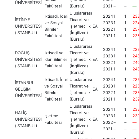
ÜNİVERSİTESİ
Fakültesi
(Burslu)
2021
–
–
—
Uluslararası
İktisadi, İdari
2024
1
1
23
İSTİNYE
Ticaret ve
ve Sosyal
2023
1
1
22
ÜNİVERSİTESİ
İşletmecilik
EA
Bilimler
2022
1
1
257
(İSTANBUL)
(İngilizce)
Fakültesi
2021
1
1
23
(Burslu)
Uluslararası
2024
1
1
23
DOĞUŞ
İktisadi ve
Ticaret ve
2023
1
1
243
ÜNİVERSİTESİ
İdari Bilimler
İşletmecilik
EA
2022
1
1
24
(İSTANBUL)
Fakültesi
(İngilizce)
2021
1
1
24
(Burslu)
İktisadi, İdari
Uluslararası
2024
1
1
23
İSTANBUL
ve Sosyal
Ticaret ve
2023
1
1
22
GELİŞİM
EA
Bilimler
İşletmecilik
2022
1
1
23
ÜNİVERSİTESİ
Fakültesi
(Burslu)
2021
1
1
239
Uluslararası
2024
1
1
23
HALİÇ
Ticaret ve
İşletme
2023
1
1
23
ÜNİVERSİTESİ
İşletmecilik
EA
Fakültesi
2022
–
–
—
(İSTANBUL)
(İngilizce)
2021
–
–
—
(Burslu)