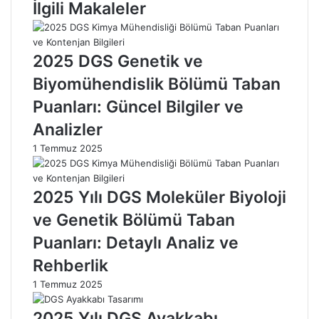
S
i
İlgili Makaleler
a
s
r
e
m
s
2025 DGS Genetik ve
a
i
G
2
Biyomühendislik Bölümü Taban
ö
0
Puanları: Güncel Bilgiler ve
r
2
m
5
Analizler
e
3
1 Temmuz 2025
k
.
:
D
A
ö
2025 Yılı DGS Moleküler Biyoloji
n
n
l
e
ve Genetik Bölümü Taban
a
m
Puanları: Detaylı Analiz ve
m
Y
ı
a
Rehberlik
v
z
1 Temmuz 2025
e
ı
Y
l
2025 Yılı DGS Ayakkabı
o
ı