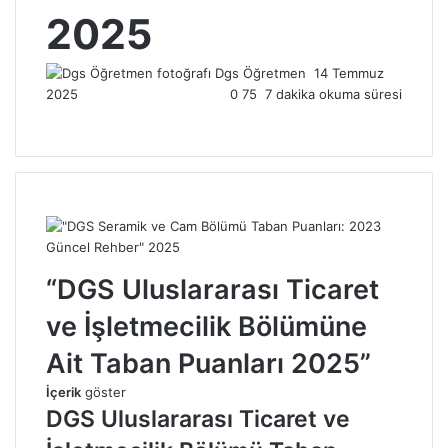
2025
Dgs Öğretmen
Bir
14 Temmuz
2025
0
75
7 dakika okuma süresi
e-
posta
göndermek
“DGS Uluslararası Ticaret
ve İşletmecilik Bölümüne
Ait Taban Puanları 2025”
İçerik
göster
DGS Uluslararası Ticaret ve