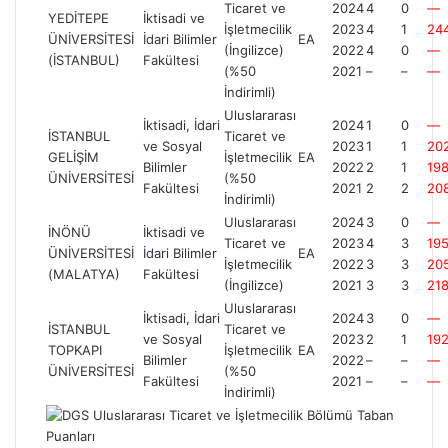
Ticaret ve
2024
4
0
—
YEDİTEPE
İktisadi ve
İşletmecilik
2023
4
1
24
ÜNİVERSİTESİ
İdari Bilimler
EA
(İngilizce)
2022
4
0
—
(İSTANBUL)
Fakültesi
(%50
2021
–
–
—
İndirimli)
Uluslararası
İktisadi, İdari
2024
1
0
—
İSTANBUL
Ticaret ve
ve Sosyal
2023
1
1
20
GELİŞİM
İşletmecilik
EA
Bilimler
2022
2
1
19
ÜNİVERSİTESİ
(%50
Fakültesi
2021
2
2
20
İndirimli)
Uluslararası
2024
3
0
—
İNÖNÜ
İktisadi ve
Ticaret ve
2023
4
3
195
ÜNİVERSİTESİ
İdari Bilimler
EA
İşletmecilik
2022
3
3
20
(MALATYA)
Fakültesi
(İngilizce)
2021
3
3
21
Uluslararası
İktisadi, İdari
2024
3
0
—
İSTANBUL
Ticaret ve
ve Sosyal
2023
2
1
19
TOPKAPI
İşletmecilik
EA
Bilimler
2022
–
–
—
ÜNİVERSİTESİ
(%50
Fakültesi
2021
–
–
—
İndirimli)