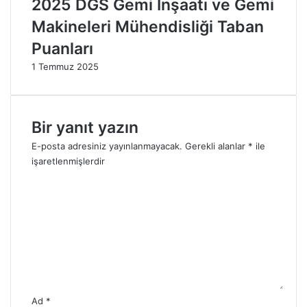
2025 DGS Gemi İnşaatı ve Gemi
i
ş
Makineleri Mühendisliği Taban
i
Puanları
m
e
1 Temmuz 2025
A
ç
ı
l
Bir yanıt yazın
d
E-posta adresiniz yayınlanmayacak.
Gerekli alanlar
*
ile
ı
işaretlenmişlerdir
Y
o
r
u
m
*
Ad
*