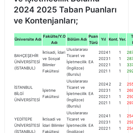
2024 2025 Taban Puanları
ve Kontenjanları;
Fakülte/Y.O
Puan
Üniversite Adı
Bölüm Adı
Yıl
Kont.
Yer.
Adı
Türü
Uluslararası
İktisadi, İdari
2024
1
1
287
BAHÇEŞEHİR
Ticaret ve
ve Sosyal
2023
1
1
28
ÜNİVERSİTESİ
İşletmecilik
EA
Bilimler
2022
1
1
337
(İSTANBUL)
(İngilizce)
Fakültesi
2021
1
1
29
(Burslu)
Uluslararası
2024
2
2
25
İSTANBUL
Ticaret ve
İşletme
2023
1
1
26
BİLGİ
İşletmecilik
EA
Fakültesi
2022
1
1
25
ÜNİVERSİTESİ
(İngilizce)
2021
1
1
297
(Burslu)
Uluslararası
2024
1
1
25
YEDİTEPE
İktisadi ve
Ticaret ve
2023
1
1
25
ÜNİVERSİTESİ
İdari Bilimler
İşletmecilik
EA
2022
1
1
25
(İSTANBUL)
Fakültesi
(İngilizce)