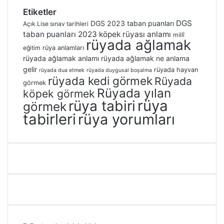
Etiketler
DGS
DGS 2023 taban puanları
Açık Lise sınav tarihleri
taban puanları 2023
köpek rüyası anlamı
millî
rüyada ağlamak
eğitim
rüya anlamları
rüyada ağlamak anlamı
rüyada ağlamak ne anlama
gelir
rüyada hayvan
rüyada dua etmek
rüyada duygusal boşalma
rüyada kedi görmek
Rüyada
görmek
Rüyada yılan
köpek görmek
rüya
rüya tabiri
görmek
tabirleri
rüya yorumları