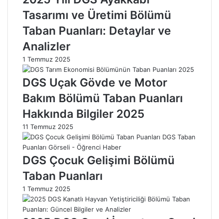
r
S
Tasarımı ve Üretimi Bölümü
u
ı
Taban Puanları: Detaylar ve
m
n
l
a
Analizler
a
v
1 Temmuz 2025
r
G
ı
i
DGS Uçak Gövde ve Motor
2
r
0
i
Bakım Bölümü Taban Puanları
2
ş
5
B
Hakkında Bilgiler 2025
e
11 Temmuz 2025
l
g
e
DGS Çocuk Gelişimi Bölümü
l
e
Taban Puanları
r
1 Temmuz 2025
i
E
r