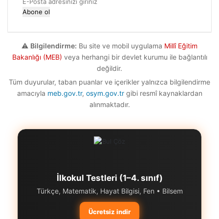
E-
Posta
adresinizi
giriniz
⚠️
Bilgilendirme:
Bu site ve mobil uygulama
Millî Eğitim
Bakanlığı (MEB)
veya herhangi bir devlet kurumu ile bağlantılı
değildir.
Tüm duyurular, taban puanlar ve içerikler yalnızca bilgilendirme
amacıyla
meb.gov.tr
,
osym.gov.tr
gibi resmî kaynaklardan
alınmaktadır.
İlkokul Testleri (1–4. sınıf)
Türkçe, Matematik, Hayat Bilgisi, Fen • Bilsem
Ücretsiz indir