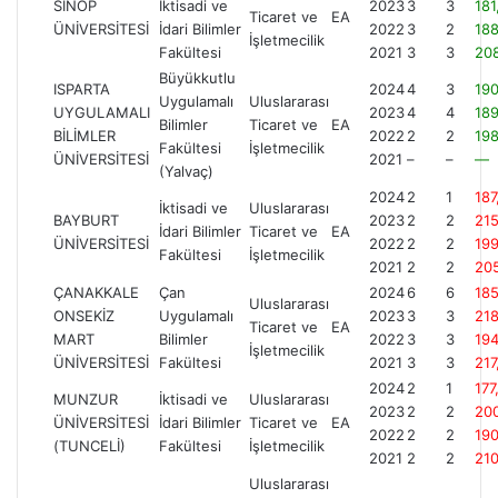
SİNOP
İktisadi ve
2023
3
3
181
Ticaret ve
EA
ÜNİVERSİTESİ
İdari Bilimler
2022
3
2
188
İşletmecilik
Fakültesi
2021
3
3
20
Büyükkutlu
ISPARTA
2024
4
3
19
Uygulamalı
Uluslararası
UYGULAMALI
2023
4
4
18
Bilimler
Ticaret ve
EA
BİLİMLER
2022
2
2
19
Fakültesi
İşletmecilik
ÜNİVERSİTESİ
2021
–
–
—
(Yalvaç)
2024
2
1
187
İktisadi ve
Uluslararası
BAYBURT
2023
2
2
215
İdari Bilimler
Ticaret ve
EA
ÜNİVERSİTESİ
2022
2
2
19
Fakültesi
İşletmecilik
2021
2
2
20
ÇANAKKALE
Çan
2024
6
6
18
Uluslararası
ONSEKİZ
Uygulamalı
2023
3
3
218
Ticaret ve
EA
MART
Bilimler
2022
3
3
19
İşletmecilik
ÜNİVERSİTESİ
Fakültesi
2021
3
3
217
2024
2
1
177
MUNZUR
İktisadi ve
Uluslararası
2023
2
2
20
ÜNİVERSİTESİ
İdari Bilimler
Ticaret ve
EA
2022
2
2
19
(TUNCELİ)
Fakültesi
İşletmecilik
2021
2
2
21
Uluslararası