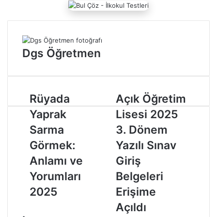
o
s
t
a
g
Dgs Öğretmen
ö
n
d
e
r
R
Rüyada
A
Açık Öğretim
m
ü
ç
Yaprak
Lisesi 2025
e
y
ı
k
a
k
Sarma
3. Dönem
d
Ö
Görmek:
Yazılı Sınav
a
ğ
Y
r
Anlamı ve
Giriş
a
e
Yorumları
Belgeleri
p
t
r
i
2025
Erişime
a
m
Açıldı
k
L