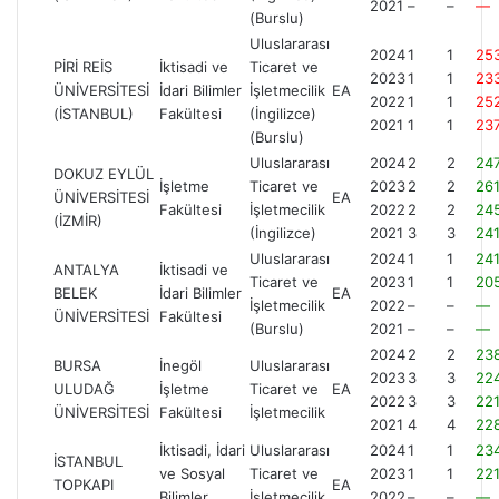
2021
–
–
—
(Burslu)
Uluslararası
2024
1
1
25
PİRİ REİS
İktisadi ve
Ticaret ve
2023
1
1
23
ÜNİVERSİTESİ
İdari Bilimler
İşletmecilik
EA
2022
1
1
25
(İSTANBUL)
Fakültesi
(İngilizce)
2021
1
1
237
(Burslu)
Uluslararası
2024
2
2
247
DOKUZ EYLÜL
İşletme
Ticaret ve
2023
2
2
26
ÜNİVERSİTESİ
EA
Fakültesi
İşletmecilik
2022
2
2
245
(İZMİR)
(İngilizce)
2021
3
3
24
Uluslararası
2024
1
1
241
ANTALYA
İktisadi ve
Ticaret ve
2023
1
1
20
BELEK
İdari Bilimler
EA
İşletmecilik
2022
–
–
—
ÜNİVERSİTESİ
Fakültesi
(Burslu)
2021
–
–
—
2024
2
2
23
BURSA
İnegöl
Uluslararası
2023
3
3
22
ULUDAĞ
İşletme
Ticaret ve
EA
2022
3
3
22
ÜNİVERSİTESİ
Fakültesi
İşletmecilik
2021
4
4
22
İktisadi, İdari
Uluslararası
2024
1
1
23
İSTANBUL
ve Sosyal
Ticaret ve
2023
1
1
22
TOPKAPI
EA
Bilimler
İşletmecilik
2022
–
–
—