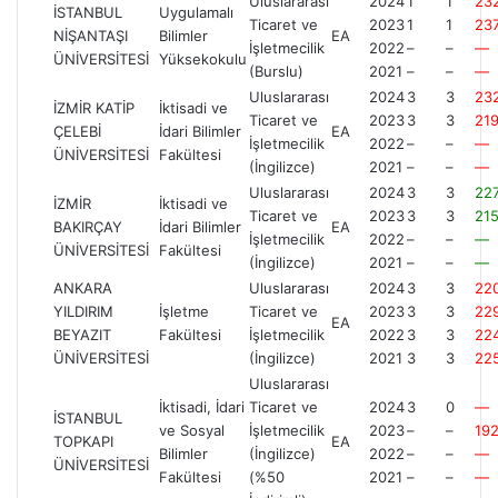
Uluslararası
2024
1
1
23
İSTANBUL
Uygulamalı
Ticaret ve
2023
1
1
23
NİŞANTAŞI
Bilimler
EA
İşletmecilik
2022
–
–
—
ÜNİVERSİTESİ
Yüksekokulu
(Burslu)
2021
–
–
—
Uluslararası
2024
3
3
23
İZMİR KATİP
İktisadi ve
Ticaret ve
2023
3
3
21
ÇELEBİ
İdari Bilimler
EA
İşletmecilik
2022
–
–
—
ÜNİVERSİTESİ
Fakültesi
(İngilizce)
2021
–
–
—
Uluslararası
2024
3
3
22
İZMİR
İktisadi ve
Ticaret ve
2023
3
3
215
BAKIRÇAY
İdari Bilimler
EA
İşletmecilik
2022
–
–
—
ÜNİVERSİTESİ
Fakültesi
(İngilizce)
2021
–
–
—
ANKARA
Uluslararası
2024
3
3
22
YILDIRIM
İşletme
Ticaret ve
2023
3
3
229
EA
BEYAZIT
Fakültesi
İşletmecilik
2022
3
3
22
ÜNİVERSİTESİ
(İngilizce)
2021
3
3
22
Uluslararası
İktisadi, İdari
Ticaret ve
2024
3
0
—
İSTANBUL
ve Sosyal
İşletmecilik
2023
–
–
19
TOPKAPI
EA
Bilimler
(İngilizce)
2022
–
–
—
ÜNİVERSİTESİ
Fakültesi
(%50
2021
–
–
—