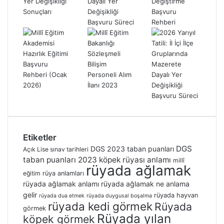
Etiketler
DGS
DGS 2023 taban puanları
Açık Lise sınav tarihleri
taban puanları 2023
köpek rüyası anlamı
millî
rüyada ağlamak
eğitim
rüya anlamları
rüyada ağlamak anlamı
rüyada ağlamak ne anlama
gelir
rüyada hayvan
rüyada dua etmek
rüyada duygusal boşalma
rüyada kedi görmek
Rüyada
görmek
Rüyada yılan
köpek görmek