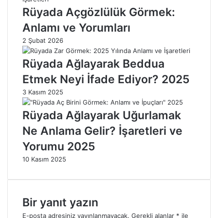
v
e
Rüyada Açgözlülük Görmek:
e
Y
Anlamı ve Yorumları
Y
ü
ü
z
2 Şubat 2026
z
d
d
e
Rüyada Ağlayarak Beddua
e
l
Etmek Neyi İfade Ediyor? 2025
l
i
i
k
3 Kasım 2025
k
D
D
i
Rüyada Ağlayarak Uğurlamak
i
l
Ne Anlama Gelir? İşaretleri ve
l
i
i
m
Yorumu 2025
m
A
A
n
10 Kasım 2025
n
a
a
l
l
i
Bir yanıt yazın
i
z
z
l
E-posta adresiniz yayınlanmayacak.
Gerekli alanlar
*
ile