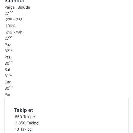
İstanbul
Parçalı Bulutlu
℃
27
27º - 25º
100%
7.16 km/h
℃
27
Paz
℃
32
Pts
℃
30
Sal
℃
31
Çar
℃
30
Per
Takip et
650
Takipçi
3.850
Takipçi
10
Takipçi