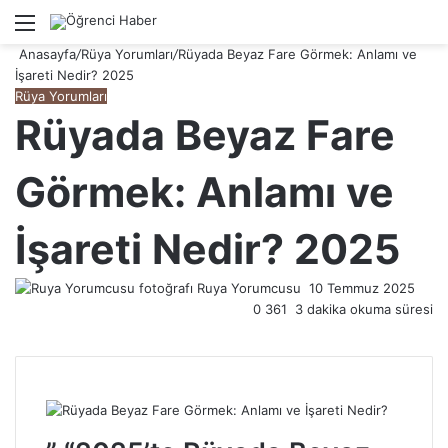
Menü
A
Anasayfa
/
Rüya Yorumları
/
Rüyada Beyaz Fare Görmek: Anlamı ve
İşareti Nedir? 2025
Rüya Yorumları
Rüyada Beyaz Fare
Görmek: Anlamı ve
İşareti Nedir? 2025
Ruya Yorumcusu
Bir
10 Temmuz 2025
0
361
3 dakika okuma süresi
e-
posta
göndermek