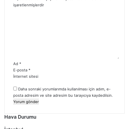
l
e
işaretlenmişlerdir
e
r
Y
r
i
o
i
r
u
m
*
Ad
*
E-posta
*
İnternet sitesi
Daha sonraki yorumlarımda kullanılması için adım, e-
posta adresim ve site adresim bu tarayıcıya kaydedilsin.
Hava Durumu