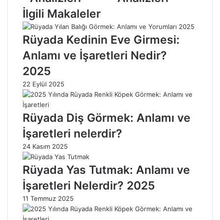
L
i
İlgili Makaleler
i
s
s
e
Rüyada Kedinin Eve Girmesi:
e
l
l
e
Anlamı ve İşaretleri Nedir?
e
r
2025
r
i
i
T
22 Eylül 2025
T
a
a
b
b
a
Rüyada Diş Görmek: Anlamı ve
a
n
İşaretleri nelerdir?
n
P
P
u
24 Kasım 2025
u
a
a
n
Rüyada Yas Tutmak: Anlamı ve
n
l
İşaretleri Nelerdir? 2025
l
a
a
r
11 Temmuz 2025
r
ı
ı
v