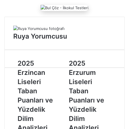
o
s
t
a
g
Ruya Yorumcusu
ö
n
d
e
r
2
2025
2
2025
m
0
0
Erzincan
Erzurum
e
2
2
k
5
5
Liseleri
Liseleri
E
E
Taban
Taban
r
r
z
z
Puanları ve
Puanları ve
i
u
Yüzdelik
Yüzdelik
n
r
c
u
Dilim
Dilim
a
m
Analizleri
Analizleri
n
L