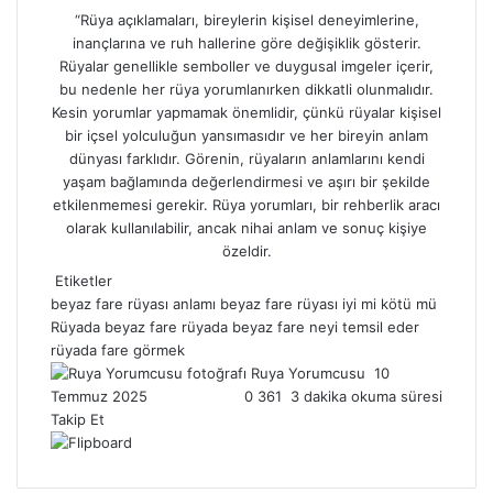
“Rüya açıklamaları, bireylerin kişisel deneyimlerine,
inançlarına ve ruh hallerine göre değişiklik gösterir.
Rüyalar genellikle semboller ve duygusal imgeler içerir,
bu nedenle her rüya yorumlanırken dikkatli olunmalıdır.
Kesin yorumlar yapmamak önemlidir, çünkü rüyalar kişisel
bir içsel yolculuğun yansımasıdır ve her bireyin anlam
dünyası farklıdır. Görenin, rüyaların anlamlarını kendi
yaşam bağlamında değerlendirmesi ve aşırı bir şekilde
etkilenmemesi gerekir.
Rüya yorumları
, bir rehberlik aracı
olarak kullanılabilir, ancak nihai anlam ve sonuç kişiye
özeldir.
Etiketler
beyaz fare rüyası anlamı
beyaz fare rüyası iyi mi kötü mü
Rüyada beyaz fare
rüyada beyaz fare neyi temsil eder
rüyada fare görmek
Ruya Yorumcusu
B
10
Temmuz 2025
0
361
3 dakika okuma süresi
i
Takip Et
r
e
-
p