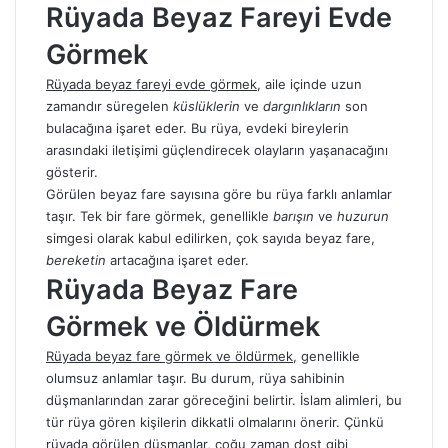
Rüyada Beyaz Fareyi Evde
Görmek
Rüyada beyaz fareyi evde görmek
, aile içinde uzun
zamandır süregelen
küslüklerin
ve
dargınlıkların
son
bulacağına işaret eder. Bu rüya, evdeki bireylerin
arasındaki iletişimi güçlendirecek olayların yaşanacağını
gösterir.
Görülen beyaz fare sayısına göre bu rüya farklı anlamlar
taşır. Tek bir fare görmek, genellikle
barışın
ve
huzurun
simgesi olarak kabul edilirken, çok sayıda beyaz fare,
bereketin
artacağına işaret eder.
Rüyada Beyaz Fare
Görmek ve Öldürmek
Rüyada beyaz fare görmek ve öldürmek
, genellikle
olumsuz anlamlar taşır. Bu durum, rüya sahibinin
düşmanlarından zarar göreceğini belirtir. İslam alimleri, bu
tür rüya gören kişilerin dikkatli olmalarını önerir. Çünkü
rüyada görülen düşmanlar, çoğu zaman dost gibi