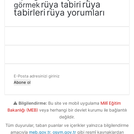
rüya
rüya tabiri
görmek
tabirleri
rüya yorumları
E-
Posta
adresinizi
giriniz
⚠️
Bilgilendirme:
Bu site ve mobil uygulama
Millî Eğitim
Bakanlığı (MEB)
veya herhangi bir devlet kurumu ile bağlantılı
değildir.
Tüm duyurular, taban puanlar ve içerikler yalnızca bilgilendirme
amacıyla
meb.gov.tr
,
osym.gov.tr
gibi resmî kaynaklardan