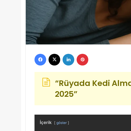
Facebook
X
LinkedIn
Pinterest
“Rüyada Kedi Alma
2025”
İçerik
göster