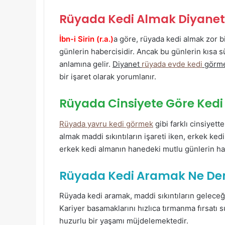
Rüyada Kedi Almak Diyane
İbn-i Sirin (r.a.)
a göre, rüyada kedi almak zor bir
günlerin habercisidir. Ancak bu günlerin kısa 
anlamına gelir.
Diyanet
rüyada evde kedi
görm
bir işaret olarak yorumlanır.
Rüyada Cinsiyete Göre Ked
Rüyada yavru kedi görmek
gibi farklı cinsiyett
almak maddi sıkıntıların işareti iken, erkek ked
erkek kedi almanın hanedeki mutlu günlerin hab
Rüyada Kedi Aramak Ne D
Rüyada kedi aramak, maddi sıkıntıların geleceğ
Kariyer basamaklarını hızlıca tırmanma fırsatı 
huzurlu bir yaşamı müjdelemektedir.