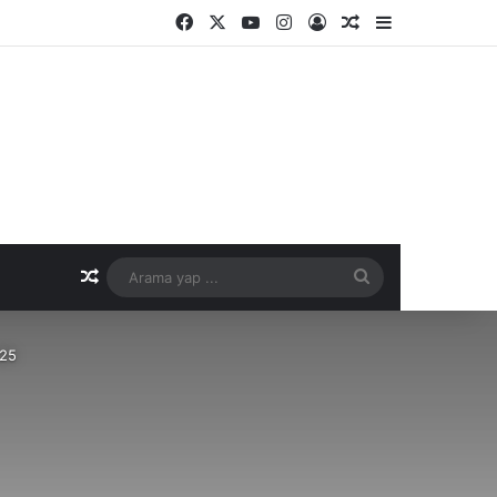
Facebook
X
YouTube
Instagram
Kayıt Ol
Rastgele Makale
Kenar Bölme
Rastgele Makale
Arama
yap
025
...