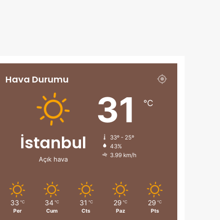
Hava Durumu
31
℃
İstanbul
33º - 25º
43%
3.99 km/h
Açık hava
33
34
31
29
29
℃
℃
℃
℃
℃
Per
Cum
Cts
Paz
Pts