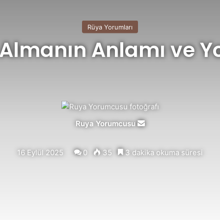
Rüya Yorumları
Almanın Anlamı ve Y
Ruya Yorumcusu
Bir
e-
posta
16 Eylül 2025
0
35
3 dakika okuma süresi
göndermek