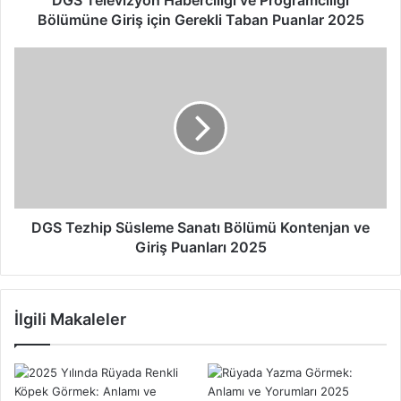
y
Bölümüne Giriş için Gerekli Taban Puanlar 2025
o
n
D
H
G
a
S
b
T
e
e
r
z
c
h
i
i
l
p
i
S
DGS Tezhip Süsleme Sanatı Bölümü Kontenjan ve
ğ
ü
Giriş Puanları 2025
i
s
v
l
e
e
İlgili Makaleler
P
m
r
e
o
S
g
a
r
n