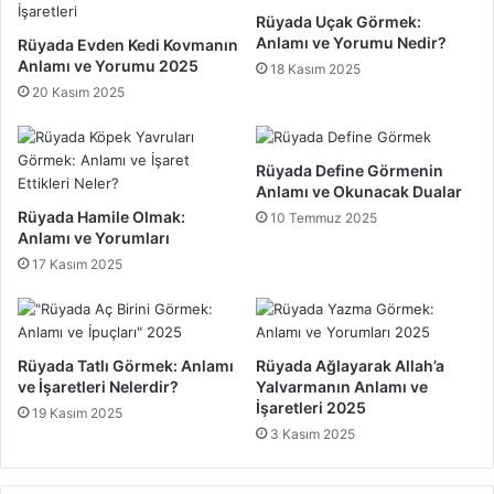
a
a
Rüyada Uçak Görmek:
m
t
Anlamı ve Yorumu Nedir?
Rüyada Evden Kedi Kovmanın
c
ı
Anlamı ve Yorumu 2025
18 Kasım 2025
ı
B
20 Kasım 2025
l
ö
ı
l
ğ
ü
Rüyada Define Görmenin
ı
m
Anlamı ve Okunacak Dualar
B
ü
Rüyada Hamile Olmak:
10 Temmuz 2025
ö
K
Anlamı ve Yorumları
l
o
17 Kasım 2025
ü
n
m
t
ü
e
n
n
e
j
Rüyada Tatlı Görmek: Anlamı
Rüyada Ağlayarak Allah’a
G
a
ve İşaretleri Nelerdir?
Yalvarmanın Anlamı ve
i
İşaretleri 2025
n
19 Kasım 2025
r
v
3 Kasım 2025
i
e
ş
G