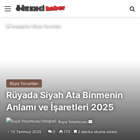
Menü
A
Anasayfa
/
Rüya Yorumları
Rüya Yorumları
Rüyada Siyah Ata Binmenin
Anlamı ve İşaretleri 2025
Ruya Yorumcusu
Bir
e-
10 Temmuz 2025
0
170
2 dakika okuma süresi
posta