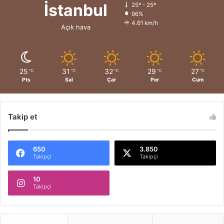
İstanbul
25º - 25º
96%
4.61 km/h
Açık hava
25
31
32
29
27
℃
℃
℃
℃
℃
Pts
Sal
Çar
Per
Cum
Takip et
650
3.850
Takipçi
Takipçi
10
Takipçi