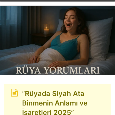
göndermek
“Rüyada Siyah Ata
Binmenin Anlamı ve
İşaretleri 2025”