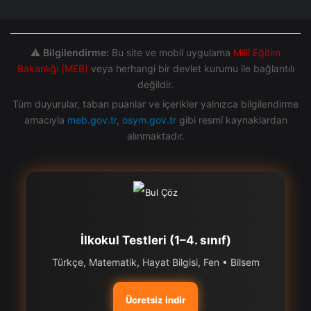
⚠️
Bilgilendirme:
Bu site ve mobil uygulama
Millî Eğitim
Bakanlığı (MEB)
veya herhangi bir devlet kurumu ile bağlantılı
değildir.
Tüm duyurular, taban puanlar ve içerikler yalnızca bilgilendirme
amacıyla
meb.gov.tr
,
osym.gov.tr
gibi resmî kaynaklardan
alınmaktadır.
İlkokul Testleri (1–4. sınıf)
Türkçe, Matematik, Hayat Bilgisi, Fen • Bilsem
Ücretsiz indir