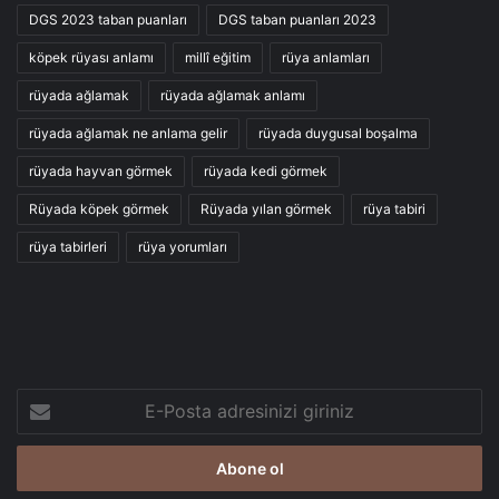
DGS 2023 taban puanları
DGS taban puanları 2023
köpek rüyası anlamı
millî eğitim
rüya anlamları
rüyada ağlamak
rüyada ağlamak anlamı
rüyada ağlamak ne anlama gelir
rüyada duygusal boşalma
rüyada hayvan görmek
rüyada kedi görmek
Rüyada köpek görmek
Rüyada yılan görmek
rüya tabiri
rüya tabirleri
rüya yorumları
E-
Posta
adresinizi
giriniz