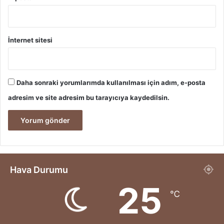
r
2
0
İnternet sitesi
2
5
Daha sonraki yorumlarımda kullanılması için adım, e-posta
adresim ve site adresim bu tarayıcıya kaydedilsin.
Hava Durumu
25
℃