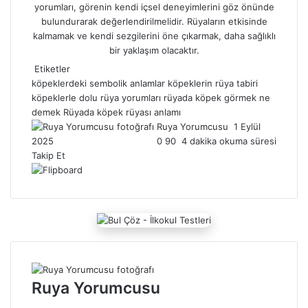
yorumları
, görenin kendi içsel deneyimlerini göz önünde
bulundurarak değerlendirilmelidir. Rüyaların etkisinde
kalmamak ve kendi sezgilerini öne çıkarmak, daha sağlıklı
bir yaklaşım olacaktır.
Etiketler
köpeklerdeki sembolik anlamlar
köpeklerin rüya tabiri
köpeklerle dolu rüya yorumları
rüyada köpek görmek ne
demek
Rüyada köpek rüyası anlamı
Ruya Yorumcusu
B
1 Eylül
2025
0
90
4 dakika okuma süresi
i
Takip Et
r
e
-
p
o
s
t
a
g
Ruya Yorumcusu
ö
n