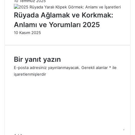
10 Temmuz 2025
ı
r
2
ı
Rüyada Ağlamak ve Korkmak:
0
2
2
0
Anlamı ve Yorumları 2025
5
2
10 Kasım 2025
5
Bir yanıt yazın
E-posta adresiniz yayınlanmayacak.
Gerekli alanlar
*
ile
işaretlenmişlerdir
Y
o
r
u
m
*