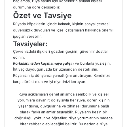
bağlamda, rüya sahibi için köpeklerin
anlamı
kişisel
durumuna göre değişebilir.
Özet ve Tavsiye
Rüyada köpeklerin içinde kalmak, kişinin sosyal çevresi,
güvensizlik duyguları ve içsel çatışmaları hakkında önemli
ipuçları verebilir.
Tavsiyeler:
Çevrenizdeki ilişkileri gözden geçirin; güvenilir dostlar
edinin.
Korkularınızdan kaçmamaya çalışın
ve bunlarla yüzleşin.
İhtiyaç duyduğunuzda bir uzmandan destek alın.
Rüyanızın iç dünyanızı yansıttığını unutmayın. Kendinize
karşı dürüst olun ve iyi niyetinizi koruyun.
Rüya açıklamaları genel anlamda sembolik ve kişisel
yorumlara dayanır; dolayısıyla her rüya, gören kişinin
yaşantısına, duygularına ve zihinsel durumuna bağlı
olarak farklı anlamlar taşıyabilir. Rüyaların kesin bir
doğruluğu yoktur ve öğretiler, rüya yorumlarının sadece
birer rehber olabileceğini belirtir. Bu nedenle
rüya