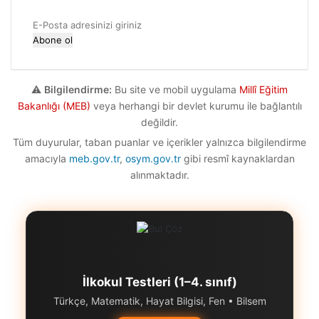
E-
Posta
adresinizi
giriniz
⚠️
Bilgilendirme:
Bu site ve mobil uygulama
Millî Eğitim
Bakanlığı (MEB)
veya herhangi bir devlet kurumu ile bağlantılı
değildir.
Tüm duyurular, taban puanlar ve içerikler yalnızca bilgilendirme
amacıyla
meb.gov.tr
,
osym.gov.tr
gibi resmî kaynaklardan
alınmaktadır.
İlkokul Testleri (1–4. sınıf)
Türkçe, Matematik, Hayat Bilgisi, Fen • Bilsem