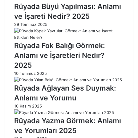
a
ö
Rüyada Büyü Yapılması: Anlamı
m
r
ve İşareti Nedir? 2025
a
m
k
e
29 Temmuz 2025
:
k
A
:
n
A
Rüyada Fok Balığı Görmek:
l
n
Anlamı ve İşaretleri Nedir?
a
l
m
a
2025
ı
m
10 Temmuz 2025
v
ı
e
v
Rüyada Ağlayan Ses Duymak:
Y
e
o
Y
Anlamı ve Yorumu
r
o
10 Kasım 2025
u
r
m
u
Rüyada Yazma Görmek: Anlamı
l
m
a
l
ve Yorumları 2025
r
a