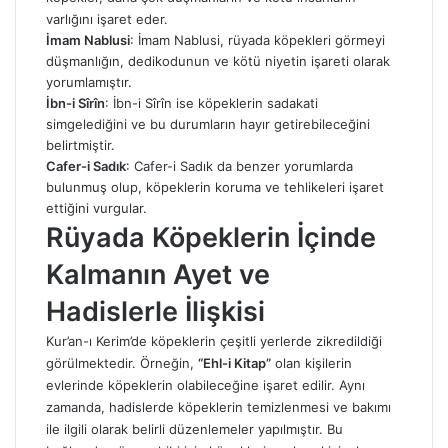
varlığını işaret eder.
İmam Nablusi
: İmam Nablusi, rüyada köpekleri görmeyi
düşmanlığın, dedikodunun ve kötü niyetin işareti olarak
yorumlamıştır.
İbn-i Sîrîn
: İbn-i Sîrîn ise köpeklerin sadakati
simgelediğini ve bu durumların hayır getirebileceğini
belirtmiştir.
Cafer-i Sadık
: Cafer-i Sadık da benzer yorumlarda
bulunmuş olup, köpeklerin koruma ve tehlikeleri işaret
ettiğini vurgular.
Rüyada Köpeklerin İçinde
Kalmanın Ayet ve
Hadislerle İlişkisi
Kur’an-ı Kerim’de köpeklerin çeşitli yerlerde zikredildiği
görülmektedir. Örneğin,
“Ehl-i Kitap”
olan kişilerin
evlerinde köpeklerin olabileceğine işaret edilir. Aynı
zamanda, hadislerde köpeklerin temizlenmesi ve bakımı
ile ilgili olarak belirli düzenlemeler yapılmıştır. Bu