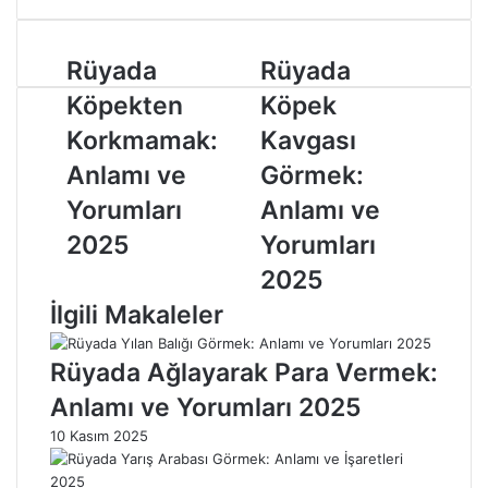
d
e
r
R
Rüyada
R
Rüyada
m
ü
ü
Köpekten
Köpek
e
y
y
k
a
a
Korkmamak:
Kavgası
d
d
Anlamı ve
Görmek:
a
a
K
K
Yorumları
Anlamı ve
ö
ö
2025
Yorumları
p
p
e
e
2025
k
k
İlgili Makaleler
t
K
e
a
n
v
Rüyada Ağlayarak Para Vermek:
K
g
Anlamı ve Yorumları 2025
o
a
r
s
10 Kasım 2025
k
ı
m
G