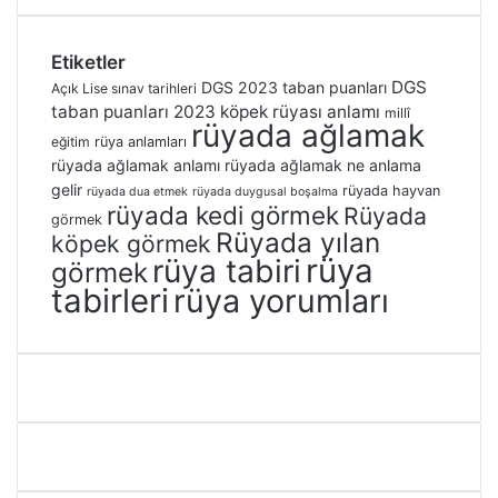
Etiketler
DGS
DGS 2023 taban puanları
Açık Lise sınav tarihleri
taban puanları 2023
köpek rüyası anlamı
millî
rüyada ağlamak
eğitim
rüya anlamları
rüyada ağlamak anlamı
rüyada ağlamak ne anlama
gelir
rüyada hayvan
rüyada dua etmek
rüyada duygusal boşalma
rüyada kedi görmek
Rüyada
görmek
Rüyada yılan
köpek görmek
rüya
rüya tabiri
görmek
tabirleri
rüya yorumları