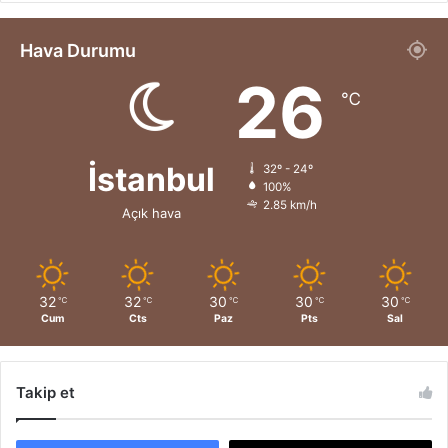
Hava Durumu
26
℃
İstanbul
32º - 24º
100%
2.85 km/h
Açık hava
32
32
30
30
30
℃
℃
℃
℃
℃
Cum
Cts
Paz
Pts
Sal
Takip et