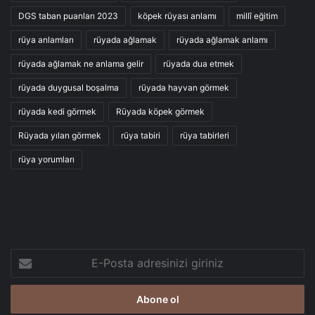
DGS taban puanları 2023
köpek rüyası anlamı
millî eğitim
rüya anlamları
rüyada ağlamak
rüyada ağlamak anlamı
rüyada ağlamak ne anlama gelir
rüyada dua etmek
rüyada duygusal boşalma
rüyada hayvan görmek
rüyada kedi görmek
Rüyada köpek görmek
Rüyada yılan görmek
rüya tabiri
rüya tabirleri
rüya yorumları
E-
Posta
adresinizi
giriniz