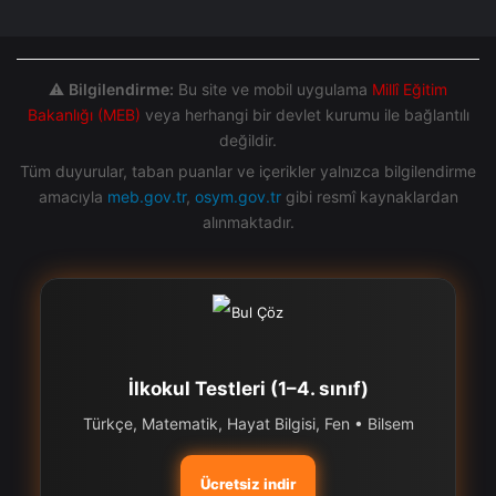
⚠️
Bilgilendirme:
Bu site ve mobil uygulama
Millî Eğitim
Bakanlığı (MEB)
veya herhangi bir devlet kurumu ile bağlantılı
değildir.
Tüm duyurular, taban puanlar ve içerikler yalnızca bilgilendirme
amacıyla
meb.gov.tr
,
osym.gov.tr
gibi resmî kaynaklardan
alınmaktadır.
İlkokul Testleri (1–4. sınıf)
Türkçe, Matematik, Hayat Bilgisi, Fen • Bilsem
Ücretsiz indir