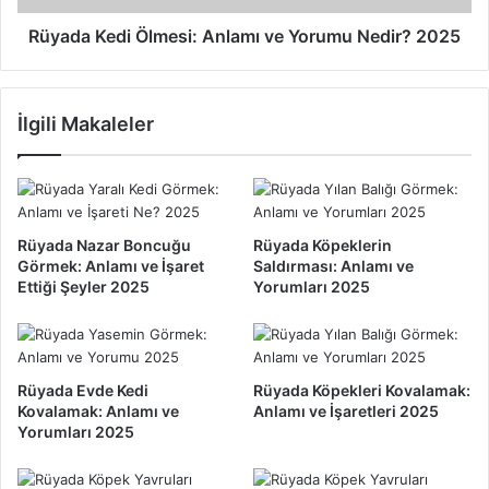
m
d
e
i
Rüyada Kedi Ölmesi: Anlamı ve Yorumu Nedir? 2025
k
Ö
:
l
A
m
İlgili Makaleler
n
e
l
s
a
i
m
:
ı
A
v
n
Rüyada Nazar Boncuğu
Rüyada Köpeklerin
e
l
Görmek: Anlamı ve İşaret
Saldırması: Anlamı ve
İ
a
Ettiği Şeyler 2025
Yorumları 2025
ş
m
a
ı
r
v
e
e
Rüyada Evde Kedi
Rüyada Köpekleri Kovalamak:
t
Y
Kovalamak: Anlamı ve
Anlamı ve İşaretleri 2025
l
o
Yorumları 2025
e
r
r
u