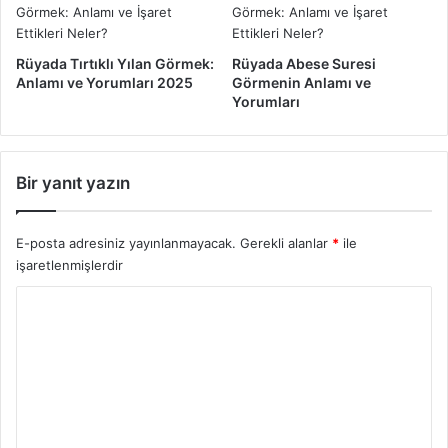
i
m
2
u
0
N
Rüyada Tırtıklı Yılan Görmek:
Rüyada Abese Suresi
2
e
Anlamı ve Yorumları 2025
Görmenin Anlamı ve
5
d
Yorumları
i
r
?
2
Bir yanıt yazın
0
2
5
E-posta adresiniz yayınlanmayacak.
Gerekli alanlar
*
ile
işaretlenmişlerdir
Y
o
r
u
m