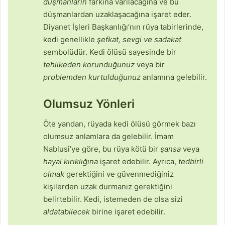
düşmanların
farkına varılacağına ve bu
düşmanlardan uzaklaşacağına işaret eder.
Diyanet İşleri Başkanlığı’nın rüya tabirlerinde,
kedi genellikle
şefkat, sevgi ve sadakat
sembolüdür. Kedi ölüsü sayesinde bir
tehlikeden korunduğunuz
veya bir
problemden kurtulduğunuz
anlamına gelebilir.
Olumsuz Yönleri
Öte yandan, rüyada kedi ölüsü görmek bazı
olumsuz anlamlara da gelebilir. İmam
Nablusi’ye göre, bu rüya kötü bir
şansa
veya
hayal kırıklığına
işaret edebilir. Ayrıca,
tedbirli
olmak
gerektiğini ve güvenmediğiniz
kişilerden uzak durmanız gerektiğini
belirtebilir. Kedi, istemeden de olsa sizi
aldatabilecek
birine işaret edebilir.