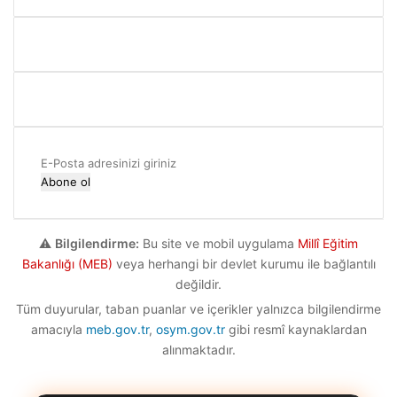
E-
Posta
adresinizi
giriniz
⚠️
Bilgilendirme:
Bu site ve mobil uygulama
Millî Eğitim
Bakanlığı (MEB)
veya herhangi bir devlet kurumu ile bağlantılı
değildir.
Tüm duyurular, taban puanlar ve içerikler yalnızca bilgilendirme
amacıyla
meb.gov.tr
,
osym.gov.tr
gibi resmî kaynaklardan
alınmaktadır.