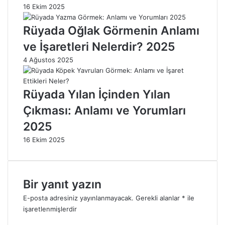
A
e
16 Ekim 2025
ç
İ
ı
ş
Rüyada Oğlak Görmenin Anlamı
k
a
ve İşaretleri Nelerdir? 2025
l
r
a
e
4 Ağustos 2025
m
t
a
E
s
t
Rüyada Yılan İçinden Yılan
ı
t
Çıkması: Anlamı ve Yorumları
2
i
0
ğ
2025
2
i
5
D
16 Ekim 2025
u
r
u
Bir yanıt yazın
m
l
E-posta adresiniz yayınlanmayacak.
Gerekli alanlar
*
ile
a
işaretlenmişlerdir
r
Y
2