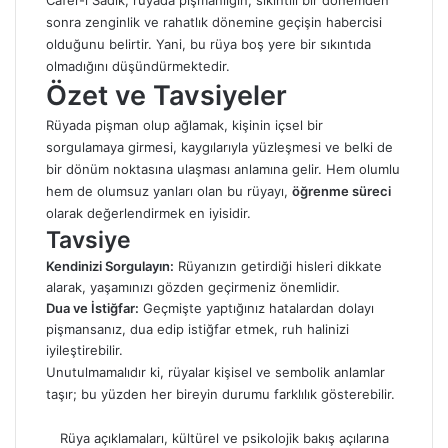
Cafer-i Sadık, rüyada pişmanlığın, sıkıntılı bir dönemden
sonra zenginlik ve rahatlık dönemine geçişin habercisi
olduğunu belirtir. Yani, bu rüya boş yere bir sıkıntıda
olmadığını düşündürmektedir.
Özet ve Tavsiyeler
Rüyada pişman olup ağlamak, kişinin içsel bir
sorgulamaya girmesi, kaygılarıyla yüzleşmesi ve belki de
bir dönüm noktasına ulaşması anlamına gelir. Hem olumlu
hem de olumsuz yanları olan bu rüyayı,
öğrenme süreci
olarak değerlendirmek en iyisidir.
Tavsiye
Kendinizi Sorgulayın:
Rüyanızın getirdiği hisleri dikkate
alarak, yaşamınızı gözden geçirmeniz önemlidir.
Dua ve İstiğfar:
Geçmişte yaptığınız hatalardan dolayı
pişmansanız, dua edip istiğfar etmek, ruh halinizi
iyileştirebilir.
Unutulmamalıdır ki, rüyalar kişisel ve
sembolik anlamlar
taşır; bu yüzden her bireyin durumu farklılık gösterebilir.
Rüya açıklamaları, kültürel ve psikolojik bakış açılarına