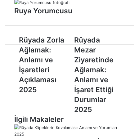
g
Ruya Yorumcusu
ö
n
d
e
r
R
Rüyada Zorla
R
Rüyada
m
ü
ü
Ağlamak:
Mezar
e
y
y
k
a
a
Anlamı ve
Ziyaretinde
d
d
İşaretleri
Ağlamak:
a
a
Z
M
Açıklaması
Anlamı ve
o
e
2025
İşaret Ettiği
r
z
l
a
Durumlar
a
r
2025
A
Z
ğ
i
İlgili Makaleler
l
y
a
a
m
r