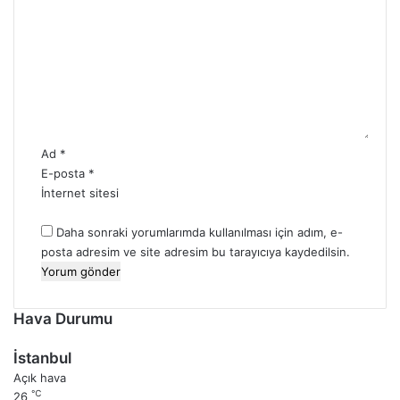
o
0
r
2
u
5
m
*
Ad
*
E-posta
*
İnternet sitesi
Daha sonraki yorumlarımda kullanılması için adım, e-
posta adresim ve site adresim bu tarayıcıya kaydedilsin.
Hava Durumu
İstanbul
Açık hava
℃
26