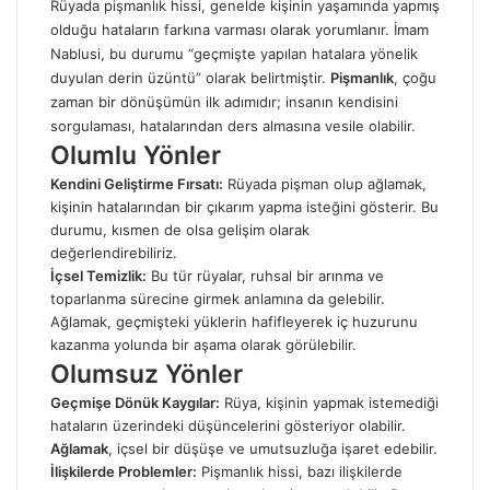
Rüyada pişmanlık hissi, genelde kişinin yaşamında yapmış
olduğu hataların farkına varması olarak yorumlanır. İmam
Nablusi, bu durumu “geçmişte yapılan hatalara yönelik
duyulan derin üzüntü” olarak belirtmiştir.
Pişmanlık
, çoğu
zaman bir dönüşümün ilk adımıdır; insanın kendisini
sorgulaması, hatalarından ders almasına vesile olabilir.
Olumlu Yönler
Kendini Geliştirme Fırsatı:
Rüyada pişman olup ağlamak,
kişinin hatalarından bir çıkarım yapma isteğini gösterir. Bu
durumu, kısmen de olsa gelişim olarak
değerlendirebiliriz.
İçsel Temizlik:
Bu tür rüyalar, ruhsal bir arınma ve
toparlanma sürecine girmek anlamına da gelebilir.
Ağlamak, geçmişteki yüklerin hafifleyerek iç huzurunu
kazanma yolunda bir aşama olarak görülebilir.
Olumsuz Yönler
Geçmişe Dönük Kaygılar:
Rüya, kişinin yapmak istemediği
hataların üzerindeki düşüncelerini gösteriyor olabilir.
Ağlamak
, içsel bir düşüşe ve umutsuzluğa işaret edebilir.
İlişkilerde Problemler:
Pişmanlık hissi, bazı ilişkilerde