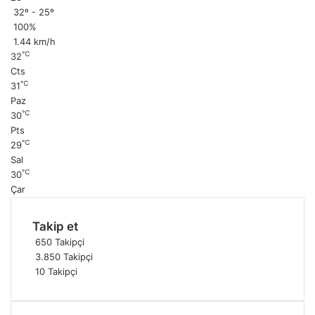
32º - 25º
100%
1.44 km/h
℃
32
Cts
℃
31
Paz
℃
30
Pts
℃
29
Sal
℃
30
Çar
Takip et
650
Takipçi
3.850
Takipçi
10
Takipçi