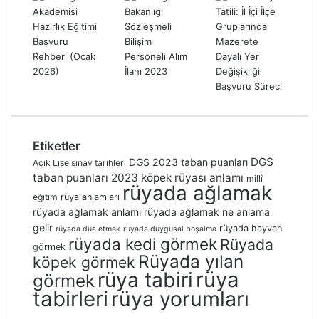
Etiketler
DGS
DGS 2023 taban puanları
Açık Lise sınav tarihleri
taban puanları 2023
köpek rüyası anlamı
millî
rüyada ağlamak
eğitim
rüya anlamları
rüyada ağlamak anlamı
rüyada ağlamak ne anlama
gelir
rüyada hayvan
rüyada dua etmek
rüyada duygusal boşalma
rüyada kedi görmek
Rüyada
görmek
Rüyada yılan
köpek görmek
rüya
rüya tabiri
görmek
tabirleri
rüya yorumları