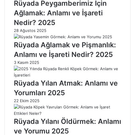
Rüyada Peygamberimiz İçin
a
e
k
t
Ağlamak: Anlamı ve İşareti
:
i
Nedir? 2025
A
n
n
d
28 Ağustos 2025
l
e
a
A
Rüyada Ağlamak ve Pişmanlık:
m
ğ
Anlamı ve İşareti Nedir? 2025
ı
l
v
a
3 Kasım 2025
e
m
İ
a
ş
k
Rüyada Yılan Atmak: Anlamı ve
a
:
Yorumları 2025
r
A
e
n
22 Ekim 2025
t
l
l
a
e
m
Rüyada Yılanı Öldürmek: Anlamı
r
ı
ve Yorumu 2025
i
v