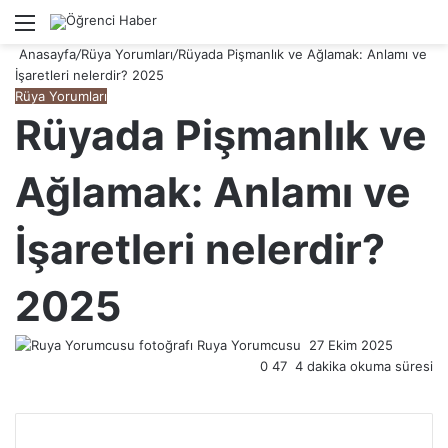
Menü
A
Anasayfa
/
Rüya Yorumları
/
Rüyada Pişmanlık ve Ağlamak: Anlamı ve
İşaretleri nelerdir? 2025
Rüya Yorumları
Rüyada Pişmanlık ve
Ağlamak: Anlamı ve
İşaretleri nelerdir?
2025
Ruya Yorumcusu
Bir
27 Ekim 2025
0
47
4 dakika okuma süresi
e-
posta
göndermek