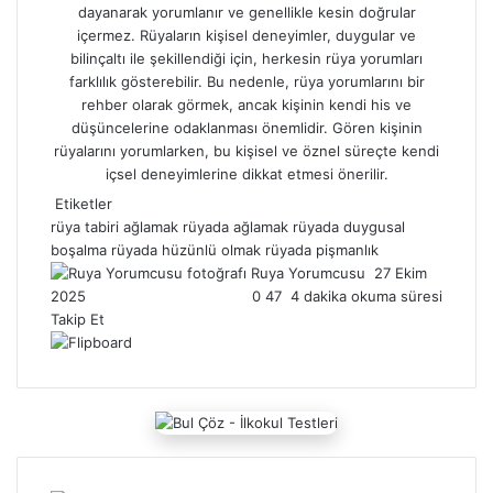
dayanarak yorumlanır ve genellikle kesin doğrular
içermez. Rüyaların kişisel deneyimler, duygular ve
bilinçaltı ile şekillendiği için, herkesin
rüya yorumları
farklılık gösterebilir. Bu nedenle, rüya yorumlarını bir
rehber olarak görmek, ancak kişinin kendi his ve
düşüncelerine odaklanması önemlidir. Gören kişinin
rüyalarını yorumlarken, bu kişisel ve öznel süreçte kendi
içsel deneyimlerine dikkat etmesi önerilir.
Etiketler
rüya tabiri ağlamak
rüyada ağlamak
rüyada duygusal
boşalma
rüyada hüzünlü olmak
rüyada pişmanlık
Ruya Yorumcusu
B
27 Ekim
2025
0
47
4 dakika okuma süresi
i
Takip Et
r
e
-
p
o
s
t
a