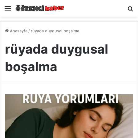
Menü
A
Anasayfa
/
rüyada duygusal boşalma
rüyada duygusal
boşalma