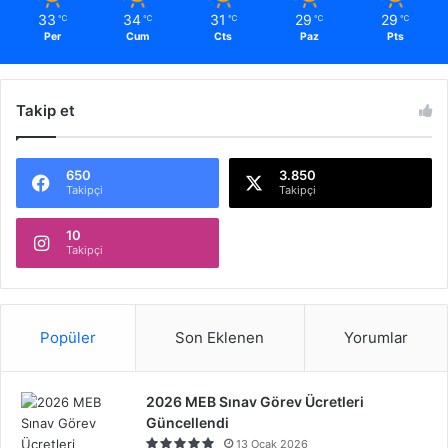
33
34
31
29
29
℃
℃
℃
℃
℃
Per
Cum
Cts
Paz
Pts
Takip et
650
3.850
Takipçi
Takipçi
10
Takipçi
Popüler
Son Eklenen
Yorumlar
2026 MEB Sınav Görev Ücretleri
Güncellendi
13 Ocak 2026