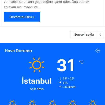
ve maddi sorunların geçeceğine işaret eder. Dua ederek
ağlayan biri, maddi ve…
Devamını Oku »
Sonraki sayfa
Hava Durumu
31
℃
İstanbul
33º - 25º
61%
3.69 km/h
Açık hava