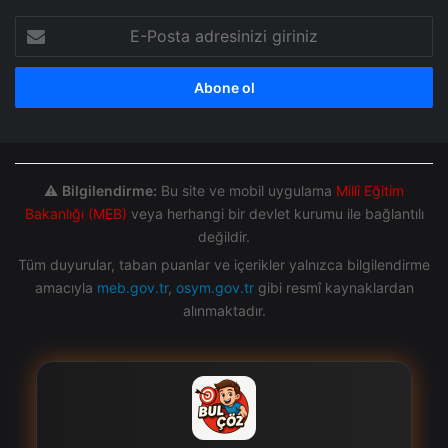
E-
Posta
adresinizi
giriniz
⚠️
Bilgilendirme:
Bu site ve mobil uygulama
Millî Eğitim
Bakanlığı (MEB)
veya herhangi bir devlet kurumu ile bağlantılı
değildir.
Tüm duyurular, taban puanlar ve içerikler yalnızca bilgilendirme
amacıyla
meb.gov.tr
,
osym.gov.tr
gibi resmî kaynaklardan
alınmaktadır.