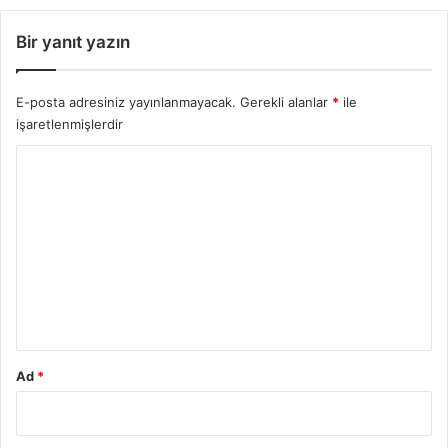
r
u
Bir yanıt yazın
m
l
a
E-posta adresiniz yayınlanmayacak.
Gerekli alanlar
*
ile
r
işaretlenmişlerdir
ı
2
Y
0
o
2
5
r
u
m
*
Ad
*