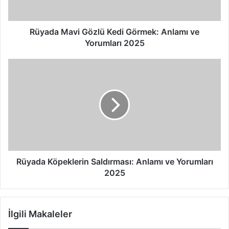
a
v
i
Rüyada Mavi Gözlü Kedi Görmek: Anlamı ve
G
Yorumları 2025
ö
z
R
l
ü
ü
y
K
a
e
d
d
a
i
K
G
ö
ö
p
r
e
Rüyada Köpeklerin Saldırması: Anlamı ve Yorumları
m
k
2025
e
l
k
e
:
r
İlgili Makaleler
A
i
n
n