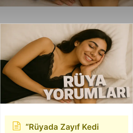
posta
göndermek
“Rüyada Zayıf Kedi