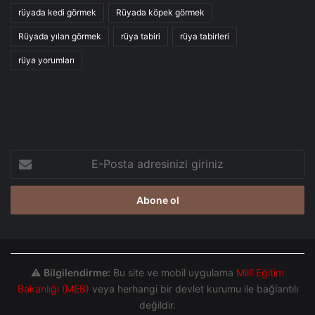
rüyada kedi görmek
Rüyada köpek görmek
Rüyada yılan görmek
rüya tabiri
rüya tabirleri
rüya yorumları
E-
Posta
adresinizi
giriniz
⚠️
Bilgilendirme:
Bu site ve mobil uygulama
Millî Eğitim
Bakanlığı (MEB)
veya herhangi bir devlet kurumu ile bağlantılı
değildir.