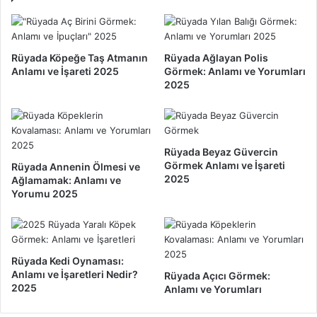
l
S
a
a
m
l
ı
d
Rüyada Köpeğe Taş Atmanın
Rüyada Ağlayan Polis
v
ı
Anlamı ve İşareti 2025
Görmek: Anlamı ve Yorumları
e
r
2025
Y
m
o
a
r
s
u
ı
Rüyada Beyaz Güvercin
m
:
Görmek Anlamı ve İşareti
Rüyada Annenin Ölmesi ve
l
A
2025
Ağlamamak: Anlamı ve
a
n
Yorumu 2025
r
l
ı
a
2
m
0
ı
2
Rüyada Kedi Oynaması:
v
Anlamı ve İşaretleri Nedir?
5
Rüyada Açıcı Görmek:
e
2025
Anlamı ve Yorumları
Y
o