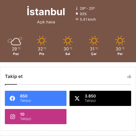
İstanbul
29º - 25º
93%
5.41 km/h
Açık hava
29
32
30
31
30
℃
℃
℃
℃
℃
Paz
Pts
Sal
Çar
Per
Takip et
650
3.850
Takipçi
Takipçi
10
Takipçi